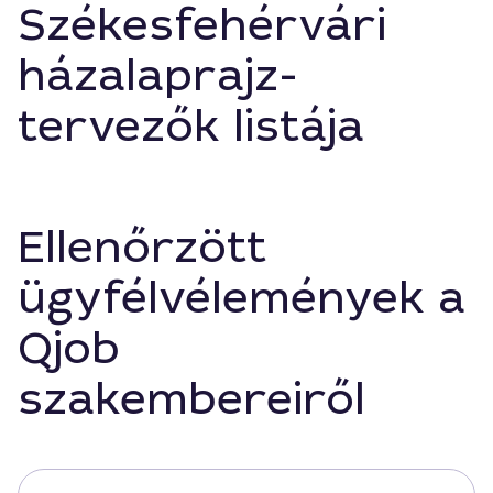
Székesfehérvári
házalaprajz-
tervezők listája
Ellenőrzött
ügyfélvélemények a
Qjob
szakembereiről