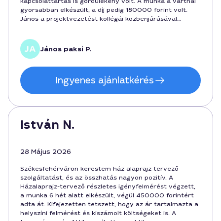
kapcsolattartás is gördülékeny volt. A munka a vártnál
gyorsabban elkészült, a díj pedig 180000 forint volt.
János a projektvezetést kollégái közbenjárásával
koordinálta, és a végleges terv jól illeszkedik a ház
jövőbeli funkcióihoz.
János paksi P.
Ingyenes ajánlatkérés
István N.
28 Május 2026
Székesfehérváron kerestem ház alaprajz tervező
szolgáltatást, és az összhatás nagyon pozitív. A
Házalaprajz-tervező részletes igényfelmérést végzett,
a munka 6 hét alatt elkészült, végül 450000 forintért
adta át. Kifejezetten tetszett, hogy az ár tartalmazta a
helyszíni felmérést és kiszámolt költségeket is. A