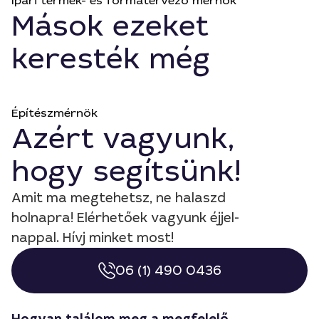
Ipari termék- és formatervező mérnök
Mások ezeket
keresték még
Építészmérnök
Azért vagyunk,
hogy segítsünk!
Amit ma megtehetsz, ne halaszd
holnapra! Elérhetőek vagyunk éjjel-
nappal. Hívj minket most!
06 (1) 490 0436