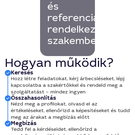
és
referenciákkal
rendelkező
szakembert!
Hogyan működik?
Keresés
Hozz létre feladatokat, kérj árbecsléseket, lépj
kapcsolatba a szakértőkkel és rendeld meg a
szolgáltatást – mindez ingyen
Összahasonlítás
Nézd meg a profilokat, olvasd el az
értékeléseket, ellenőrizd a képesítéseket és tudd
meg az árakat a megbízás előtt
Megbízás
Tedd fel a kérdéseidet, ellenőrizd a