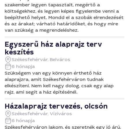
szakember legyen tapasztalt, megértő a
költségekhez, és legyen képes figyelembe venni a
beépíthető helyet. Mondd el a szobák elrendezését
és az árakat; várható határidőket, és hogy mire
van szükség a megrendeléshez.
Egyszerű ház alaprajz terv
készítés
Székesfehérvár, Belváros
6 hónapja
Szükségem van egy könnyen érthető ház
alaprajzra, amit Székesfehérváron tudnak
elkészíteni. Nem kell nagy dolog, csak egy alap
rajz, ami segít a ház építésénél.
Házalaprajz tervezés, olcsón
Székesfehérvár, Víziváros
6 hónapja
Székesfehérváron lakom, és szeretnék egy jó árú,