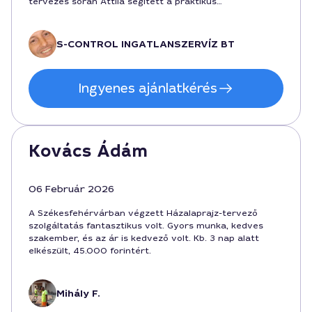
tervezés során Attila segített a praktikus
elrendezésben, és a végeredmény igazán hasznos a
kivitelezéshez.
S-CONTROL INGATLANSZERVÍZ BT
Ingyenes ajánlatkérés
Kovács Ádám
06 Február 2026
A Székesfehérvárban végzett Házalaprajz-tervező
szolgáltatás fantasztikus volt. Gyors munka, kedves
szakember, és az ár is kedvező volt. Kb. 3 nap alatt
elkészült, 45.000 forintért.
Mihály F.