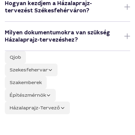
Hogyan kezdjem a Házalaprajz-
tervezést Székesfehérváron?
Milyen dokumentumokra van szükség
Házalaprajz-tervezéshez?
Qjob
Szekesfehervar
Szakemberek
Építészmérnök
Házalaprajz-Tervező