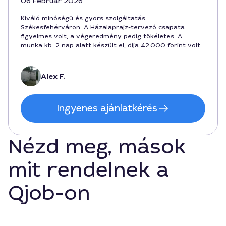
06 Február 2026
Kiváló minőségű és gyors szolgáltatás
Székesfehérváron. A Házalaprajz-tervező csapata
figyelmes volt, a végeredmény pedig tökéletes. A
munka kb. 2 nap alatt készült el, díja 42.000 forint volt.
Alex F.
Ingyenes ajánlatkérés
Nézd meg, mások
mit rendelnek a
Qjob-on