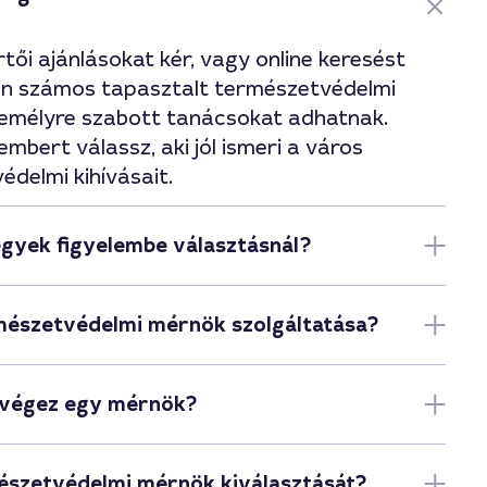
rtői ajánlásokat kér, vagy online keresést
on számos tapasztalt természetvédelmi
zemélyre szabott tanácsokat adhatnak.
mbert válassz, aki jól ismeri a város
édelmi kihívásait.
gyek figyelembe választásnál?
mészetvédelmi mérnök szolgáltatása?
 végez egy mérnök?
észetvédelmi mérnök kiválasztását?