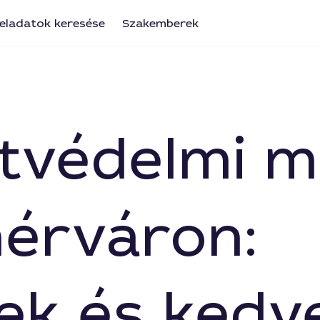
eladatok keresése
Szakemberek
tvédelmi 
érváron:
ek és kedv