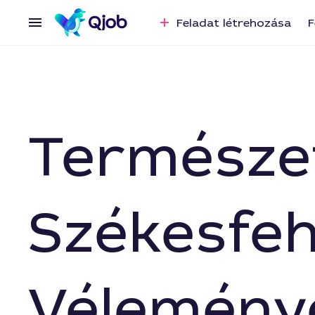
Feladat létrehozása
F
Természe
Székesfeh
Vélemény