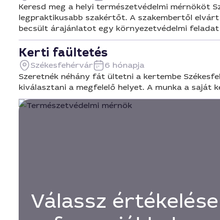
Keresd meg a helyi természetvédelmi mérnököt Szé
legpraktikusabb szakértőt. A szakembertől elvárt 
becsült árajánlatot egy környezetvédelmi feladat
Kerti faültetés
Székesfehérvár
6 hónapja
Szeretnék néhány fát ültetni a kertembe Székesfeh
kiválasztani a megfelelő helyet. A munka a saját 
Válassz értékelése