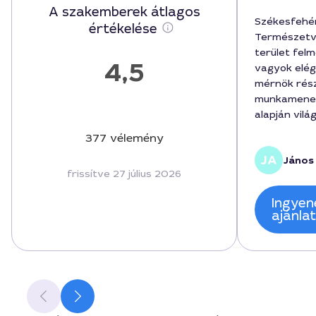
A szakemberek átlagos
Székesfehé
értékelése
Természetv
terület fel
4,5
vagyok elég
mérnök rés
munkamenete
alapján vilá
forintban, é
377 vélemény
tartottuk. A
János 
dolgozott Já
frissítve 27 július 2026
területi sza
elvégezte a
Ingyen
forintért. K
ajánla
kommunikáci
szívesen aj