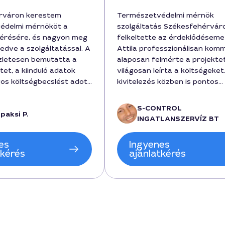
rváron kerestem
Természetvédelmi mérnök
édelmi mérnököt a
szolgáltatás Székesfehérvár
mérésére, és nagyon meg
felkeltette az érdeklődéseme
edve a szolgáltatással. A
Attila professzionálisan komm
zletesen bemutatta a
alaposan felmérte a projektet
t, a kiinduló adatok
világosan leírta a költségeket
gos költségbecslést adott
kivitelezés közben is pontos
s a munka határideje is
információkat adott, a munka
 projekt során a
alatt volt kész, és a teljes dí
S-CONTROL
paksi P.
nos, hiszen ő volt a
forint volt. Az eredmény min
INGATLANSZERVÍZ BT
kértő, és 6 nap alatt
elvárásomat felülmúlta, kösz
 vizsgálatot, 150000
szakszerű hozzáállást a város
es
Ingyenes
ellemes, türelmes
területeinek védelméhez.
tkérés
ajánlatkérés
óval dolgozott, és
ánlom.