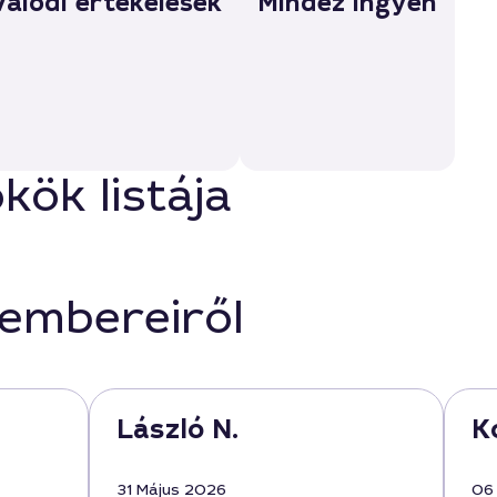
Valódi értékelések
Mindez ingyen
ök listája
kembereiről
László N.
K
31 Május 2026
06