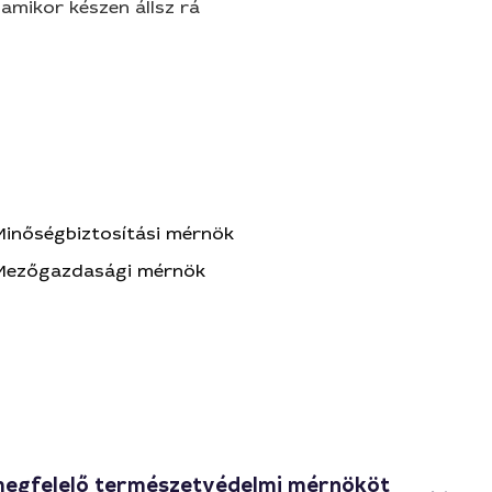
amikor készen állsz rá
Minőségbiztosítási mérnök
Mezőgazdasági mérnök
megfelelő természetvédelmi mérnököt