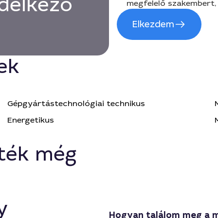
delkező
megfelelő szakembert, 
Elkezdem
ek
Gépgyártástechnológiai technikus
Energetikus
ték még
y
Hogyan találom meg a 