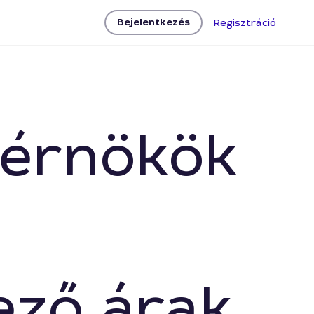
Bejelentkezés
Regisztráció
mérnökök
ező árak