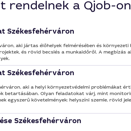
t rendelnek a Qjob-o
at Székesfehérváron
áron, aki jártas élőhelyek felmérésében és környezet
rojektek, és rövid becslés a munkaidőről. A megbízás a
yek.
at Székesfehérváron
váron, aki a helyi környezetvédelmi problémákat érti
 betartásában. Olyan feladatokat várj, mint monitorin
k egyszerű követelmények: helyszíni szemle, rövid jele
ése Székesfehérváron