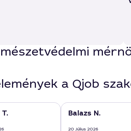
rmészetvédelmi mérnök
élemények a Qjob sza
 T.
Balazs N.
26
20 Július 2026