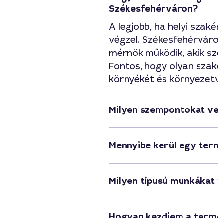
Székesfehérváron?
A legjobb, ha helyi szaké
végzel. Székesfehérvár
mérnök működik, akik s
Fontos, hogy olyan szake
környékét és környezetv
Milyen szempontokat ve
Mennyibe kerül egy ter
Milyen típusú munkákat
Hogyan kezdjem a term