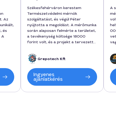
Székesfehérváron kerestem
A 
on
Természetvédelmi mérnök
mér
t. Az
szolgáltatást, és végül Péter
vol
unikált,
nyújtotta a megoldást. A mérőmunka
hel
, és
során alaposan felmérte a területet,
000
. A
a tevékenység költsége 18000
vet
forint volt, és a projekt a tervezett
va
 6 hét
időben befejeződött. A szakember
j 180000
türelmes volt a részletekkel,
Grepotech Kft
den
világosan magyarázta a lépéseket és
önöm a
a fenntarthatóság fontosságát.
 zöld
Imponáló a precizitás és a helyi
Ingyenes
adottságok ismerete
ajánlatkérés
Székesfehérváron.