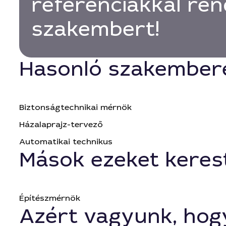
referenciákkal ren
szakembert!
Hasonló szakember
Biztonságtechnikai mérnök
Házalaprajz-tervező
Automatikai technikus
Mások ezeket keres
Építészmérnök
Azért vagyunk, hog