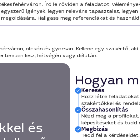
kesfehérváron. Írd le röviden a feladatot: vélemények
egyszerű igények: legyen releváns tapasztalat, legyen 
 megoldására. Hallgass meg referenciákat és használd 
érváron, olcsón és gyorsan. Kellene egy szakértő, aki t
kertemben lesz, hétvégén vagy délután.
Hogyan m
Keresés
Hozz létre feladatokat,
szakértőkkel és rendel
Összahasonlítás
Nézd meg a profilokat, 
képesítéseket és tudd
kkel és
Megbízás
Tedd fel a kérdéseidet,