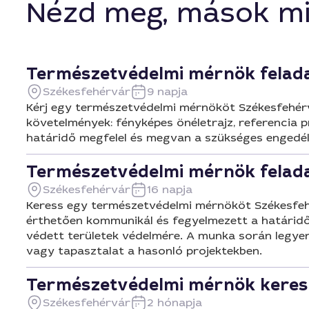
Nézd meg, mások mi
Természetvédelmi mérnök felad
Székesfehérvár
9 napja
Kérj egy természetvédelmi mérnököt Székesfehérv
követelmények: fényképes önéletrajz, referencia p
határidő megfelel és megvan a szükséges engedél
Természetvédelmi mérnök felad
Székesfehérvár
16 napja
Keress egy természetvédelmi mérnököt Székesfehér
érthetően kommunikál és fegyelmezett a határidők
védett területek védelmére. A munka során legyene
vagy tapasztalat a hasonló projektekben.
Természetvédelmi mérnök keres
Székesfehérvár
2 hónapja