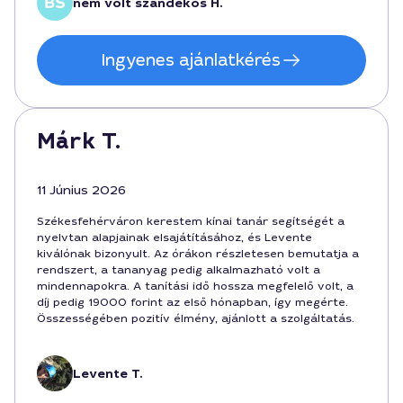
nem volt szándékos H.
Ingyenes ajánlatkérés
Márk T.
11 Június 2026
Székesfehérváron kerestem kínai tanár segítségét a
nyelvtan alapjainak elsajátításához, és Levente
kiválónak bizonyult. Az órákon részletesen bemutatja a
rendszert, a tananyag pedig alkalmazható volt a
mindennapokra. A tanítási idő hossza megfelelő volt, a
díj pedig 19000 forint az első hónapban, így megérte.
Összességében pozitív élmény, ajánlott a szolgáltatás.
Levente T.