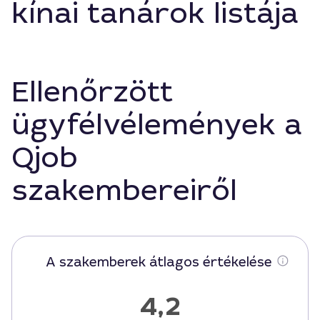
kínai tanárok listája
Ellenőrzött
ügyfélvélemények a
Qjob
szakembereiről
A szakemberek átlagos értékelése
4,2