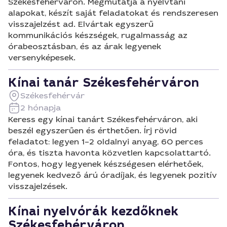
Székesfehérváron. Megmutatja a nyelvtani
alapokat, készít saját feladatokat és rendszeresen
visszajelzést ad. Elvártak egyszerű
kommunikációs készségek, rugalmasság az
órabeosztásban, és az árak legyenek
versenyképesek.
Kínai tanár Székesfehérváron
Székesfehérvár
2 hónapja
Keress egy kínai tanárt Székesfehérváron, aki
beszél egyszerűen és érthetően. Írj rövid
feladatot: legyen 1–2 oldalnyi anyag, 60 perces
óra, és tiszta havonta közvetlen kapcsolattartó.
Fontos, hogy legyenek készségesen elérhetőek,
legyenek kedvező árú óradíjak, és legyenek pozitív
visszajelzések.
Kínai nyelvórák kezdőknek
Székesfehérváron