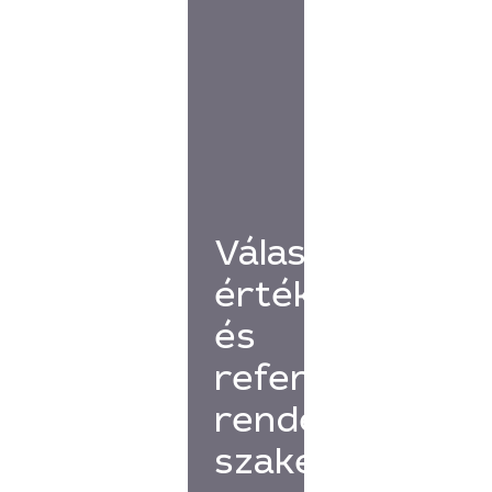
Válassz
értékelésekkel
és
referenciákkal
rendelkező
szakembert!