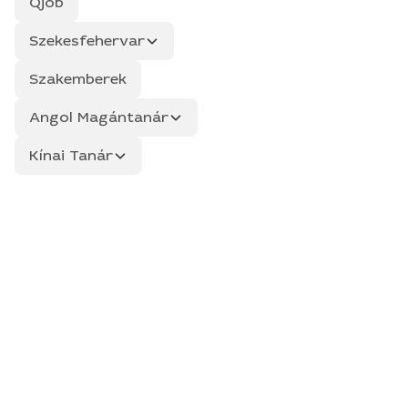
Qjob
Szekesfehervar
Szakemberek
Angol Magántanár
Kínai Tanár