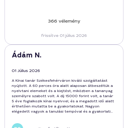
366 vélemény
frissítve 01 július 2026
Ádám N.
01 Július 2026
A Kínai tanár Székesfehérváron kiváló szolgáltatást
nyújtott. A 60 perces óra alatt alaposan átbeszéltük a
nyelvtani elemeket és a kiejtést, miközben a tananyag
személyre szabott volt. A díj 15000 forint volt, a tanár
5 éve foglalkozik kínai nyelvvel, és a megadott idő alatt
érthetően mutatta be a gyakorlatokat. Nagyon
elégedett vagyok a tanulási tempóval és a gyakorlati
hasznosítással.