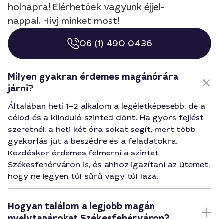
holnapra! Elérhetőek vagyunk éjjel-
nappal. Hívj minket most!
06 (1) 490 0436
Milyen gyakran érdemes magánórára
járni?
Általában heti 1–2 alkalom a legéletképesebb, de a
célod és a kiinduló szinted dönt. Ha gyors fejlést
szeretnél, a heti két óra sokat segít, mert több
gyakorlás jut a beszédre és a feladatokra.
Kezdéskor érdemes felmérni a szintet
Székesfehérváron is, és ahhoz igazítani az ütemet,
hogy ne legyen túl sűrű vagy túl laza.
Hogyan találom a legjobb magán
nyelvtanárokat Székesfehérváron?