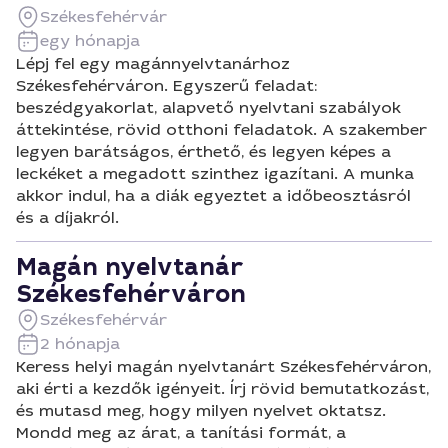
Székesfehérvár
egy hónapja
Lépj fel egy magánnyelvtanárhoz
Székesfehérváron. Egyszerű feladat:
beszédgyakorlat, alapvető nyelvtani szabályok
áttekintése, rövid otthoni feladatok. A szakember
legyen barátságos, érthető, és legyen képes a
leckéket a megadott szinthez igazítani. A munka
akkor indul, ha a diák egyeztet a időbeosztásról
és a díjakról.
Magán nyelvtanár
Székesfehérváron
Székesfehérvár
2 hónapja
Keress helyi magán nyelvtanárt Székesfehérváron,
aki érti a kezdők igényeit. Írj rövid bemutatkozást,
és mutasd meg, hogy milyen nyelvet oktatsz.
Mondd meg az árat, a tanítási formát, a