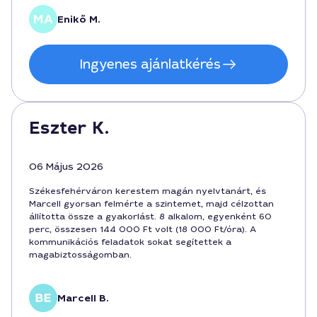
Székesfehérvár kifejezetten barátságos város, így a
magán nyelvtanár megközelítése is egyszerűbbé vált.
Enikő M.
Ingyenes ajánlatkérés
Eszter K.
06 Május 2026
Székesfehérváron kerestem magán nyelvtanárt, és
Marcell gyorsan felmérte a szintemet, majd célzottan
állította össze a gyakorlást. 8 alkalom, egyenként 60
perc, összesen 144 000 Ft volt (18 000 Ft/óra). A
kommunikációs feladatok sokat segítettek a
magabiztosságomban.
Marcell B.