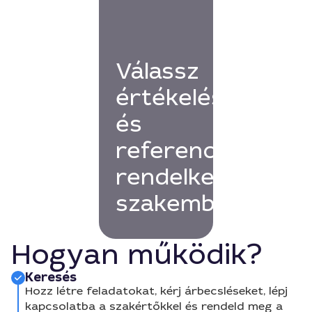
Válassz
értékelésekkel
és
referenciákkal
rendelkező
szakembert!
Hogyan működik?
Keresés
Hozz létre feladatokat, kérj árbecsléseket, lépj
kapcsolatba a szakértőkkel és rendeld meg a