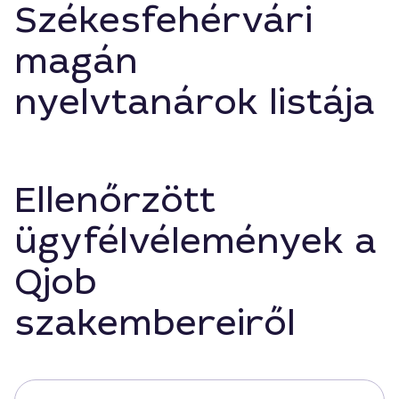
Székesfehérvári
magán
nyelvtanárok listája
Ellenőrzött
ügyfélvélemények a
Qjob
szakembereiről