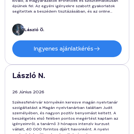
kiváló, a magyarázatok érthetőek és szisztematikusan
épülnek fel. Az egyéni igényekre szabott gyakorlatok
segítettek a beszédem tisztázásában, és az online
feladatok is hasznosak voltak. Ajánlani tudom
mindenkinek, aki gyors fejlődést szeretne.
László Ö.
Ingyenes ajánlatkérés
László N.
26 Június 2026
Székesfehérvár környékén keresve magán nyelvtanár
szolgáltatást a Magán nyelvtanárban találtam Judit
személyében, és nagyon pozitív benyomást keltett. A
beszélgetés első felében pontos megértést kaptam az
igényeimről; a tanárnő 3 hónapos intenzív kurzust
vállalt, 40 000 forintos díjért havonként. A nyelvi