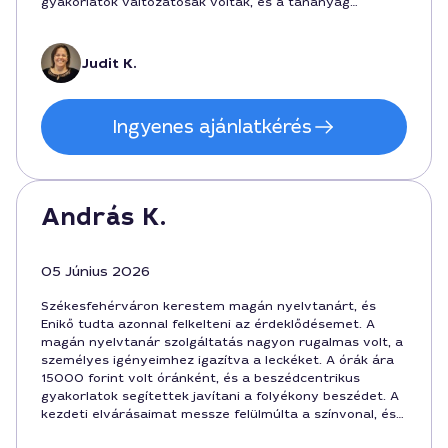
gyakorlatok változatosak voltak, és a tananyag
személyre szabott, így a szóhasználat élesedett, főként
a hétköznapi beszéd és az üzleti kommunikáció terén.
Ár-érték arányban jó döntésnek bizonyult a
Judit K.
Székesfehérváron megkezdett magánórám, amely 60
perces foglalkozásokban zajlott, és az időpontokat
rugalmasan igazítottuk. A jövőben is folytatnám a
Ingyenes ajánlatkérés
tanulást, ha szükségesnek érzem, mert a tanárnő jól
motivál és érthetően ad magyarázatot.
András K.
05 Június 2026
Székesfehérváron kerestem magán nyelvtanárt, és
Enikő tudta azonnal felkelteni az érdeklődésemet. A
magán nyelvtanár szolgáltatás nagyon rugalmas volt, a
személyes igényeimhez igazítva a leckéket. A órák ára
15000 forint volt óránként, és a beszédcentrikus
gyakorlatok segítettek javítani a folyékony beszédet. A
kezdeti elvárásaimat messze felülmúlta a színvonal, és
a tanulási idő 6 hónap alatt tartotta magát.