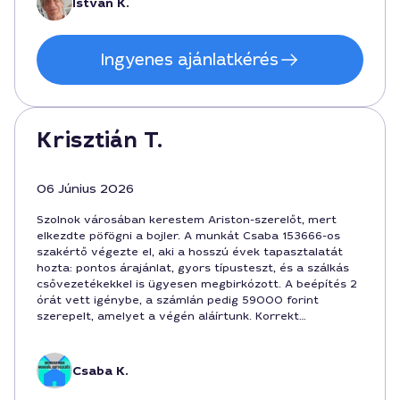
István K.
Ingyenes ajánlatkérés
Krisztián T.
06 Június 2026
Szolnok városában kerestem Ariston-szerelőt, mert
elkezdte pöfögni a bojler. A munkát Csaba 153666-os
szakértő végezte el, aki a hosszú évek tapasztalatát
hozta: pontos árajánlat, gyors típusteszt, és a szálkás
csővezetékekkel is ügyesen megbirkózott. A beépítés 2
órát vett igénybe, a számlán pedig 59000 forint
szerepelt, amelyet a végén aláírtunk. Korrekt
hozzáállás, kedves hangvétel, csak ajánlani tudom, ha
Ariston-szerelőre van szükség Szolnokon.
Csaba K.