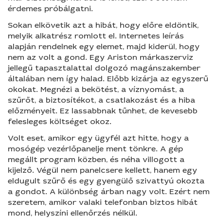
érdemes próbálgatni.
Sokan elkövetik azt a hibát, hogy előre eldöntik,
melyik alkatrész romlott el. Internetes leírás
alapján rendelnek egy elemet, majd kiderül, hogy
nem az volt a gond. Egy Ariston márkaszerviz
jellegű tapasztalattal dolgozó magánszakember
általában nem így halad. Előbb kizárja az egyszerű
okokat. Megnézi a bekötést, a víznyomást, a
szűrőt, a biztosítékot, a csatlakozást és a hiba
előzményeit. Ez lassabbnak tűnhet, de kevesebb
felesleges költséget okoz.
Volt eset, amikor egy ügyfél azt hitte, hogy a
mosógép vezérlőpanelje ment tönkre. A gép
megállt program közben, és néha villogott a
kijelző. Végül nem panelcsere kellett, hanem egy
eldugult szűrő és egy gyengülő szivattyú okozta
a gondot. A különbség árban nagy volt. Ezért nem
szeretem, amikor valaki telefonban biztos hibát
mond, helyszíni ellenőrzés nélkül.