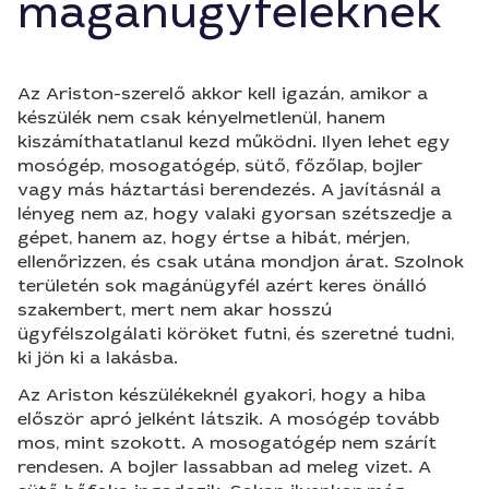
magánügyfeleknek
Az Ariston-szerelő akkor kell igazán, amikor a
készülék nem csak kényelmetlenül, hanem
kiszámíthatatlanul kezd működni. Ilyen lehet egy
mosógép, mosogatógép, sütő, főzőlap, bojler
vagy más háztartási berendezés. A javításnál a
lényeg nem az, hogy valaki gyorsan szétszedje a
gépet, hanem az, hogy értse a hibát, mérjen,
ellenőrizzen, és csak utána mondjon árat. Szolnok
területén sok magánügyfél azért keres önálló
szakembert, mert nem akar hosszú
ügyfélszolgálati köröket futni, és szeretné tudni,
ki jön ki a lakásba.
Az Ariston készülékeknél gyakori, hogy a hiba
először apró jelként látszik. A mosógép tovább
mos, mint szokott. A mosogatógép nem szárít
rendesen. A bojler lassabban ad meleg vizet. A