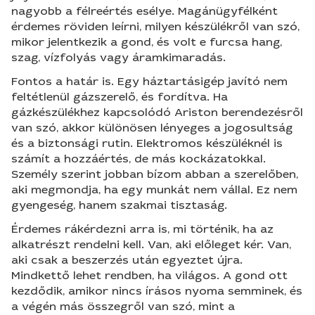
nagyobb a félreértés esélye. Magánügyfélként
érdemes röviden leírni, milyen készülékről van szó,
mikor jelentkezik a gond, és volt e furcsa hang,
szag, vízfolyás vagy áramkimaradás.
Fontos a határ is. Egy háztartásigép javító nem
feltétlenül gázszerelő, és fordítva. Ha
gázkészülékhez kapcsolódó Ariston berendezésről
van szó, akkor különösen lényeges a jogosultság
és a biztonsági rutin. Elektromos készüléknél is
számít a hozzáértés, de más kockázatokkal.
Személy szerint jobban bízom abban a szerelőben,
aki megmondja, ha egy munkát nem vállal. Ez nem
gyengeség, hanem szakmai tisztaság.
Érdemes rákérdezni arra is, mi történik, ha az
alkatrészt rendelni kell. Van, aki előleget kér. Van,
aki csak a beszerzés után egyeztet újra.
Mindkettő lehet rendben, ha világos. A gond ott
kezdődik, amikor nincs írásos nyoma semminek, és
a végén más összegről van szó, mint a