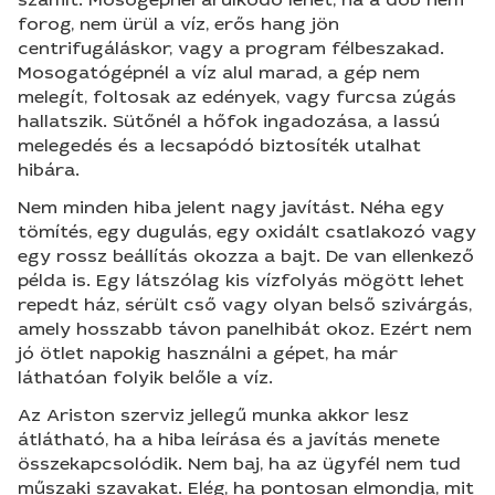
forog, nem ürül a víz, erős hang jön
centrifugáláskor, vagy a program félbeszakad.
Mosogatógépnél a víz alul marad, a gép nem
melegít, foltosak az edények, vagy furcsa zúgás
hallatszik. Sütőnél a hőfok ingadozása, a lassú
melegedés és a lecsapódó biztosíték utalhat
hibára.
Nem minden hiba jelent nagy javítást. Néha egy
tömítés, egy dugulás, egy oxidált csatlakozó vagy
egy rossz beállítás okozza a bajt. De van ellenkező
példa is. Egy látszólag kis vízfolyás mögött lehet
repedt ház, sérült cső vagy olyan belső szivárgás,
amely hosszabb távon panelhibát okoz. Ezért nem
jó ötlet napokig használni a gépet, ha már
láthatóan folyik belőle a víz.
Az Ariston szerviz jellegű munka akkor lesz
átlátható, ha a hiba leírása és a javítás menete
összekapcsolódik. Nem baj, ha az ügyfél nem tud
műszaki szavakat. Elég, ha pontosan elmondja, mit