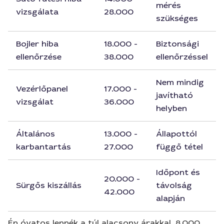
mérés
vizsgálata
28.000
szükséges
Bojler hiba
18.000 -
Biztonsági
ellenőrzése
38.000
ellenőrzéssel
Nem mindig
Vezérlőpanel
17.000 -
javítható
vizsgálat
36.000
helyben
Általános
13.000 -
Állapottól
karbantartás
27.000
függő tétel
Időpont és
20.000 -
Sürgős kiszállás
távolság
42.000
alapján
Én óvatos lennék a túl alacsony árakkal. 8.000