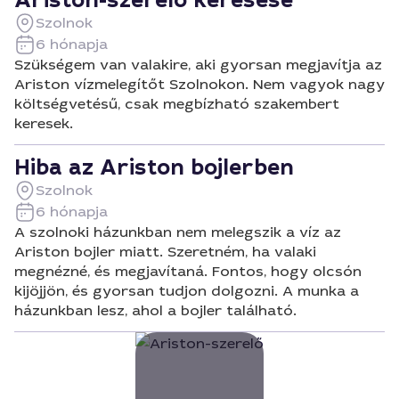
Ariston-szerelő keresése
Szolnok
6 hónapja
Szükségem van valakire, aki gyorsan megjavítja az
Ariston vízmelegítőt Szolnokon. Nem vagyok nagy
költségvetésű, csak megbízható szakembert
keresek.
Hiba az Ariston bojlerben
Szolnok
6 hónapja
A szolnoki házunkban nem melegszik a víz az
Ariston bojler miatt. Szeretném, ha valaki
megnézné, és megjavítaná. Fontos, hogy olcsón
kijöjjön, és gyorsan tudjon dolgozni. A munka a
házunkban lesz, ahol a bojler található.