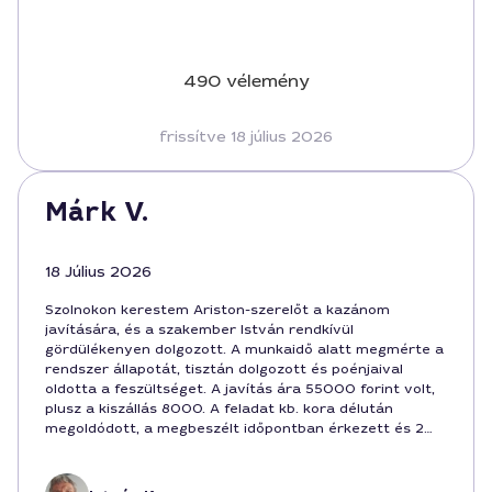
490 vélemény
frissítve 18 július 2026
Márk V.
18 Július 2026
Szolnokon kerestem Ariston-szerelőt a kazánom
javítására, és a szakember István rendkívül
gördülékenyen dolgozott. A munkaidő alatt megmérte a
rendszer állapotát, tisztán dolgozott és poénjaival
oldotta a feszültséget. A javítás ára 55000 forint volt,
plusz a kiszállás 8000. A feladat kb. kora délután
megoldódott, a megbeszélt időpontban érkezett és 2
órán belül végeztek. Ajánlom Szolnokon, ha megbízható
Ariston-szerelő kell.