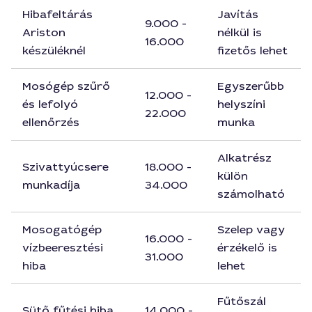
Hibafeltárás
Javítás
9.000 -
Ariston
nélkül is
16.000
készüléknél
fizetős lehet
Mosógép szűrő
Egyszerűbb
12.000 -
és lefolyó
helyszíni
22.000
ellenőrzés
munka
Alkatrész
Szivattyúcsere
18.000 -
külön
munkadíja
34.000
számolható
Mosogatógép
Szelep vagy
16.000 -
vízbeeresztési
érzékelő is
31.000
hiba
lehet
Fűtőszál
Sütő fűtési hiba
14.000 -