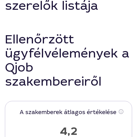
szerelők listája
Ellenőrzött
ügyfélvélemények a
Qjob
szakembereiről
A szakemberek átlagos értékelése
4,2