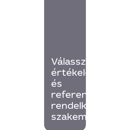
Válassz
értékelésekkel
és
referenciákkal
rendelkező
szakembert!