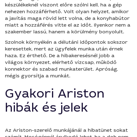
készülékeknél viszont előre szólni kell, ha a gép
nehezen hozzáférhető. Volt olyan helyzet, amikor
a javítás maga rövid lett volna, de a konyhabútor
miatt a hozzáférés vitte el az időt. Ilyenkor nem a
szakember lassú, hanem a körülmény bonyolult.
Szolnok környékén a délutáni időpontok sokszor
keresettek, mert az ügyfelek munka után érnek
haza. Ez érthető. De a hibakeresésnél jobb a
világos környezet, elérhető vízcsap, működő
konnektor és szabad munkaterület. Apróság,
mégis gyorsítja a munkát.
Gyakori Ariston
hibák és jelek
Az Ariston-szerelő munkájánál a hibatünet sokat
számít. Mosógépnél árulkodó lehet, ha a dob nem