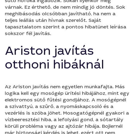
sütő hőfoka ingadozik. Sokan ilyenkor még
várnak. Ez érthető, de nem mindig jó döntés. Sok
meghibásodás olcsóbban javítható, ha nem a
teljes leállás után hívnak szerelőt. Saját
tapasztalatom szerint a pontos hibatünet leírása
sokszor fél javítás.
Ariston javítás
otthoni hibáknál
Az Ariston javítás nem egyetlen munkafajta. Más
logika kell egy mosógép ürítési hibájához, mint egy
elektromos sütő fűtési gondjához. A mosógépnél
a szivattyú, a szűrő, a nyomáskapcsoló és a
vezérlés is szóba jöhet. Mosogatógépnél gyakori a
vízbeeresztési hiba, a lefolyási gond, a sótartály
körüli probléma vagy az ajtózár hibája. Bojlernél
már biztonsági kérdés is lehet, ezért ott nem