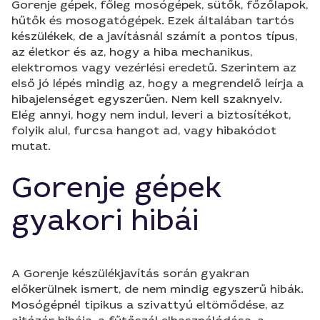
Gorenje gépek, főleg mosógépek, sütők, főzőlapok,
hűtők és mosogatógépek. Ezek általában tartós
készülékek, de a javításnál számít a pontos típus,
az életkor és az, hogy a hiba mechanikus,
elektromos vagy vezérlési eredetű. Szerintem az
első jó lépés mindig az, hogy a megrendelő leírja a
hibajelenséget egyszerűen. Nem kell szaknyelv.
Elég annyi, hogy nem indul, leveri a biztosítékot,
folyik alul, furcsa hangot ad, vagy hibakódot
mutat.
Gorenje gépek
gyakori hibái
A Gorenje készülékjavítás során gyakran
előkerülnek ismert, de nem mindig egyszerű hibák.
Mosógépnél tipikus a szivattyú eltömődése, az