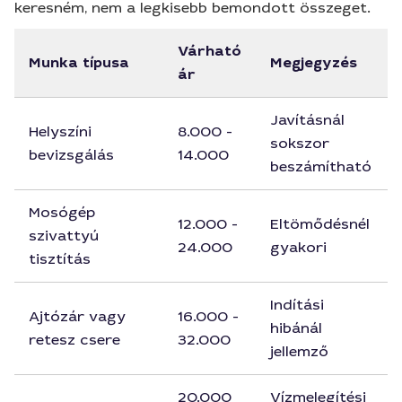
keresném, nem a legkisebb bemondott összeget.
Várható
Munka típusa
Megjegyzés
ár
Javításnál
Helyszíni
8.000 -
sokszor
bevizsgálás
14.000
beszámítható
Mosógép
12.000 -
Eltömődésnél
szivattyú
24.000
gyakori
tisztítás
Indítási
Ajtózár vagy
16.000 -
hibánál
retesz csere
32.000
jellemző
20.000
Vízmelegítési