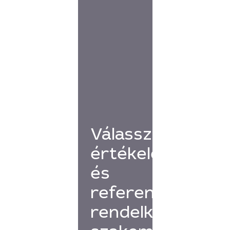
Válassz
értékelésekkel
és
referenciákkal
rendelkező