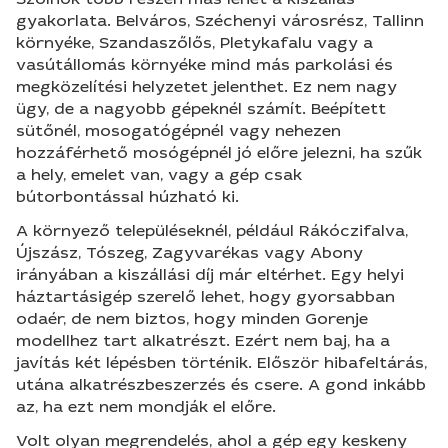
gyakorlata. Belváros, Széchenyi városrész, Tallinn
környéke, Szandaszőlős, Pletykafalu vagy a
vasútállomás környéke mind más parkolási és
megközelítési helyzetet jelenthet. Ez nem nagy
ügy, de a nagyobb gépeknél számít. Beépített
sütőnél, mosogatógépnél vagy nehezen
hozzáférhető mosógépnél jó előre jelezni, ha szűk
a hely, emelet van, vagy a gép csak
bútorbontással húzható ki.
A környező településeknél, például Rákóczifalva,
Újszász, Tószeg, Zagyvarékas vagy Abony
irányában a kiszállási díj már eltérhet. Egy helyi
háztartásigép szerelő lehet, hogy gyorsabban
odaér, de nem biztos, hogy minden Gorenje
modellhez tart alkatrészt. Ezért nem baj, ha a
javítás két lépésben történik. Először hibafeltárás,
utána alkatrészbeszerzés és csere. A gond inkább
az, ha ezt nem mondják el előre.
Volt olyan megrendelés, ahol a gép egy keskeny