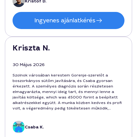
Kristóf D.
Ingyenes ajánlatkérés
Kriszta N.
30 Május 2026
Szolnok városában kerestem Gorenje-szerelőt a
boszorkányos sütőm javítására, és Csaba gyorsan
érkezett. A személyes diagnózis során részletesen
elmagyarázta, mennyi ideig tart, és mennyi lenne a
javítás költsége, which was 45000 forint a beépített
alkatrészekkel együtt. A munka közben kedves és profi
volt, a végeredmény pedig tökéletesen működik,
tizedmásodpercig sem szorul. Egyszerűen elégedett
vagyok vele.
Csaba K.