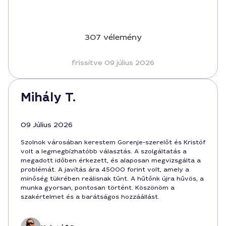
307 vélemény
frissítve 09 július 2026
Mihály T.
09 Július 2026
Szolnok városában kerestem Gorenje-szerelőt és Kristóf
volt a legmegbízhatóbb választás. A szolgáltatás a
megadott időben érkezett, és alaposan megvizsgálta a
problémát. A javítás ára 45000 forint volt, amely a
minőség tükrében reálisnak tűnt. A hűtőnk újra hűvös, a
munka gyorsan, pontosan történt. Köszönöm a
szakértelmet és a barátságos hozzáállást.