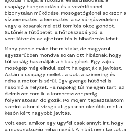
ajtózár hibája, a fűtőszál elhasználódása, a
csapágy hangosodása és a vezérlőpanel
bizonytalan működése. Mosogatógépnél sokszor a
vízbeeresztés, a leeresztés, a szivárgásvédelem
vagy a kosarak melletti tömítés okoz gondot.
Sütőnél a fűtőbetét, a hőfokszabályzó, a
ventilátor és az ajtótömítés is hibaforrás lehet.
Many people make the mistake, de magyarul
egyszerűbben mondva sokan ott hibáznak, hogy
túl sokáig használják a hibás gépet. Egy zajos
mosógép még elindul, ezért halogatják a javítást.
Aztán a csapágy mellett a dob, a szimering és
néha a motor is sérül. Egy gyenge hűtőnél is
hasonló a helyzet. Ha napokig túl melegen tart, az
élelmiszer romlik, a kompresszor pedig
folyamatosan dolgozik. Po mojem tapasztalatom
szerint a korai vizsgálat gyakran olcsóbb, mint a
későn kért nagyobb javítás.
Volt eset, amikor egy ügyfél csak annyit írt, hogy
a mosogatógép néha megáll. A hibát nem tartotta