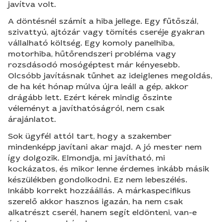
javítva volt.
A döntésnél számít a hiba jellege. Egy fűtőszál,
szivattyú, ajtózár vagy tömítés cseréje gyakran
vállalható költség. Egy komoly panelhiba,
motorhiba, hűtőrendszeri probléma vagy
rozsdásodó mosógéptest már kényesebb.
Olcsóbb javításnak tűnhet az ideiglenes megoldás,
de ha két hónap múlva újra leáll a gép, akkor
drágább lett. Ezért kérek mindig őszinte
véleményt a javíthatóságról, nem csak
árajánlatot.
Sok ügyfél attól tart, hogy a szakember
mindenképp javítani akar majd. A jó mester nem
így dolgozik. Elmondja, mi javítható, mi
kockázatos, és mikor lenne érdemes inkább másik
készülékben gondolkodni. Ez nem lebeszélés.
Inkább korrekt hozzáállás. A márkaspecifikus
szerelő akkor hasznos igazán, ha nem csak
alkatrészt cserél, hanem segít eldönteni, van-e