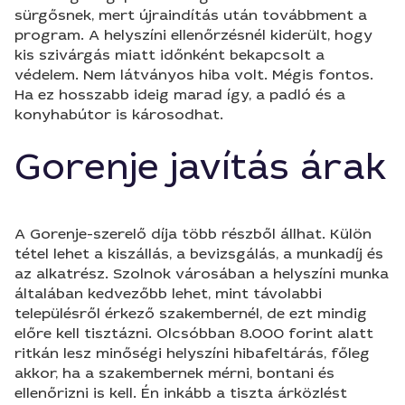
sürgősnek, mert újraindítás után továbbment a
program. A helyszíni ellenőrzésnél kiderült, hogy
kis szivárgás miatt időnként bekapcsolt a
védelem. Nem látványos hiba volt. Mégis fontos.
Ha ez hosszabb ideig marad így, a padló és a
konyhabútor is károsodhat.
Gorenje javítás árak
A Gorenje-szerelő díja több részből állhat. Külön
tétel lehet a kiszállás, a bevizsgálás, a munkadíj és
az alkatrész. Szolnok városában a helyszíni munka
általában kedvezőbb lehet, mint távolabbi
településről érkező szakembernél, de ezt mindig
előre kell tisztázni. Olcsóbban 8.000 forint alatt
ritkán lesz minőségi helyszíni hibafeltárás, főleg
akkor, ha a szakembernek mérni, bontani és
ellenőrizni is kell. Én inkább a tiszta árközlést