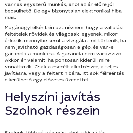
vannak egyszerű munkák, ahol az ár előre jól
becsülhető. De egy bizonytalan elektronikai hiba
más.
Magánügyfélként én azt nézném, hogy a vállalási
feltételek rövidek és világosak legyenek. Mikor
érkezik, mennyibe kerül a vizsgálat, mi történik, ha
nem javítható gazdaságosan a gép, és van-e
garancia a munkára. A garancia nem varázsszó.
Akkor ér valamit, ha pontosan kiderül, mire
vonatkozik. Csak a cserélt alkatrészre, a teljes
javításra, vagy a feltárt hibára. Itt sok félreértés
elkerülhető egy előzetes üzenettel.
Helyszíni javítás
Szolnok részein
Szolnok több részén más lehet a kiszállás