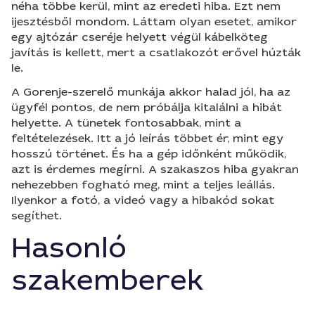
néha többe kerül, mint az eredeti hiba. Ezt nem
ijesztésből mondom. Láttam olyan esetet, amikor
egy ajtózár cseréje helyett végül kábelköteg
javítás is kellett, mert a csatlakozót erővel húzták
le.
A Gorenje-szerelő munkája akkor halad jól, ha az
ügyfél pontos, de nem próbálja kitalálni a hibát
helyette. A tünetek fontosabbak, mint a
feltételezések. Itt a jó leírás többet ér, mint egy
hosszú történet. És ha a gép időnként működik,
azt is érdemes megírni. A szakaszos hiba gyakran
nehezebben fogható meg, mint a teljes leállás.
Ilyenkor a fotó, a videó vagy a hibakód sokat
segíthet.
Hasonló
szakemberek