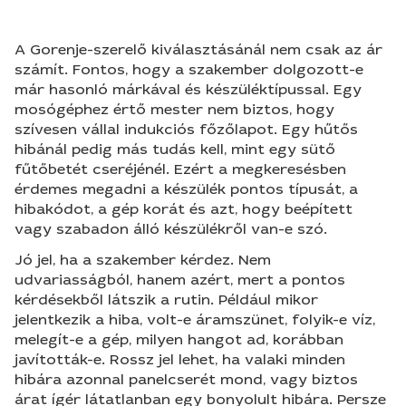
A Gorenje-szerelő kiválasztásánál nem csak az ár
számít. Fontos, hogy a szakember dolgozott-e
már hasonló márkával és készüléktípussal. Egy
mosógéphez értő mester nem biztos, hogy
szívesen vállal indukciós főzőlapot. Egy hűtős
hibánál pedig más tudás kell, mint egy sütő
fűtőbetét cseréjénél. Ezért a megkeresésben
érdemes megadni a készülék pontos típusát, a
hibakódot, a gép korát és azt, hogy beépített
vagy szabadon álló készülékről van-e szó.
Jó jel, ha a szakember kérdez. Nem
udvariasságból, hanem azért, mert a pontos
kérdésekből látszik a rutin. Például mikor
jelentkezik a hiba, volt-e áramszünet, folyik-e víz,
melegít-e a gép, milyen hangot ad, korábban
javították-e. Rossz jel lehet, ha valaki minden
hibára azonnal panelcserét mond, vagy biztos
árat ígér látatlanban egy bonyolult hibára. Persze