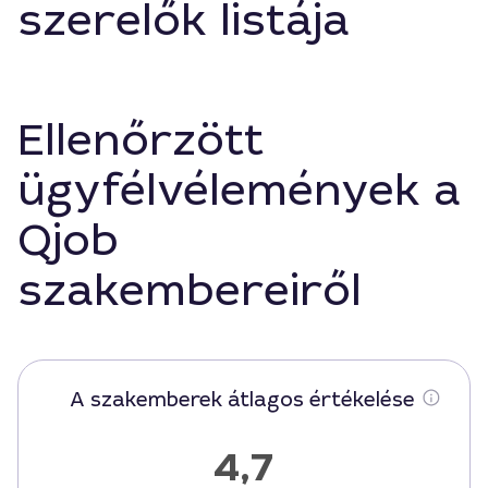
szerelők listája
Ellenőrzött
ügyfélvélemények a
Qjob
szakembereiről
A szakemberek átlagos értékelése
4,7