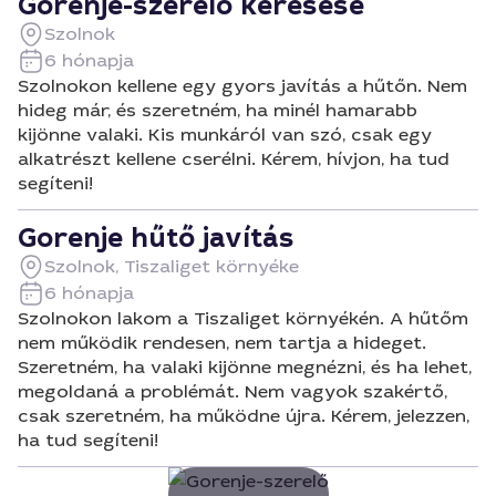
Gorenje-szerelő keresése
Szolnok
6 hónapja
Szolnokon kellene egy gyors javítás a hűtőn. Nem
hideg már, és szeretném, ha minél hamarabb
kijönne valaki. Kis munkáról van szó, csak egy
alkatrészt kellene cserélni. Kérem, hívjon, ha tud
segíteni!
Gorenje hűtő javítás
Szolnok, Tiszaliget környéke
6 hónapja
Szolnokon lakom a Tiszaliget környékén. A hűtőm
nem működik rendesen, nem tartja a hideget.
Szeretném, ha valaki kijönne megnézni, és ha lehet,
megoldaná a problémát. Nem vagyok szakértő,
csak szeretném, ha működne újra. Kérem, jelezzen,
ha tud segíteni!