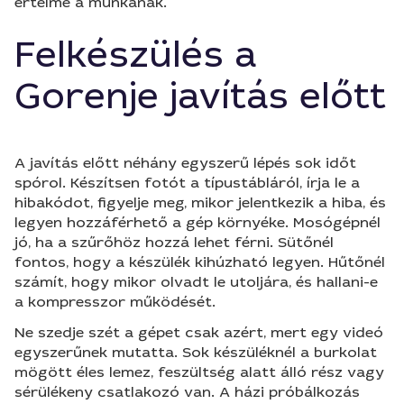
értelme a munkának.
Felkészülés a
Gorenje javítás előtt
A javítás előtt néhány egyszerű lépés sok időt
spórol. Készítsen fotót a típustábláról, írja le a
hibakódot, figyelje meg, mikor jelentkezik a hiba, és
legyen hozzáférhető a gép környéke. Mosógépnél
jó, ha a szűrőhöz hozzá lehet férni. Sütőnél
fontos, hogy a készülék kihúzható legyen. Hűtőnél
számít, hogy mikor olvadt le utoljára, és hallani-e
a kompresszor működését.
Ne szedje szét a gépet csak azért, mert egy videó
egyszerűnek mutatta. Sok készüléknél a burkolat
mögött éles lemez, feszültség alatt álló rész vagy
sérülékeny csatlakozó van. A házi próbálkozás