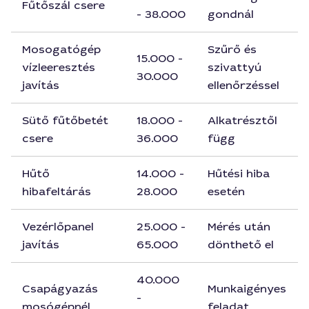
Fűtőszál csere
- 38.000
gondnál
Mosogatógép
Szűrő és
15.000 -
vízleeresztés
szivattyú
30.000
javítás
ellenőrzéssel
Sütő fűtőbetét
18.000 -
Alkatrésztől
csere
36.000
függ
Hűtő
14.000 -
Hűtési hiba
hibafeltárás
28.000
esetén
Vezérlőpanel
25.000 -
Mérés után
javítás
65.000
dönthető el
40.000
Csapágyazás
Munkaigényes
-
mosógépnél
feladat