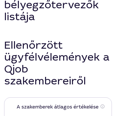
bélyegzőtervezők
listája
Ellenőrzött
ügyfélvélemények a
Qjob
szakembereiről
A szakemberek átlagos értékelése