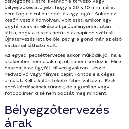
bélyegzőfelületre. Ilyenkor a tervező vagy
bélyegzőkészítő jelzi, hogy a 26 x 10 mm méret
nem fog elbírni hat sort és egy logót. Sokan ezt
későn veszik komolyan. Volt eset, amikor egy
ügyfél csak az elkészült próbalenyomat után
látta, hogy a díszes betűtípus papíron szétesik.
Újratervezés lett belőle, pedig a gond már az első
vázlatnál látható volt.
Az egyedi pecséttervezés akkor működik jól, ha a
szakember nem csak rajzol, hanem kérdez is. Mire
használja az ügyfél. Milyen gyakran. Lesz e
nedvszívó vagy fényes papír. Fontos e a céges
arculat. Kell e külön fekete fehér változat. Ezek
apró kérdéseknek tűnnek, de a gumilap vagy
fotopolimer klisé nem bocsát meg mindent.
Bélyegzőtervezés
árak