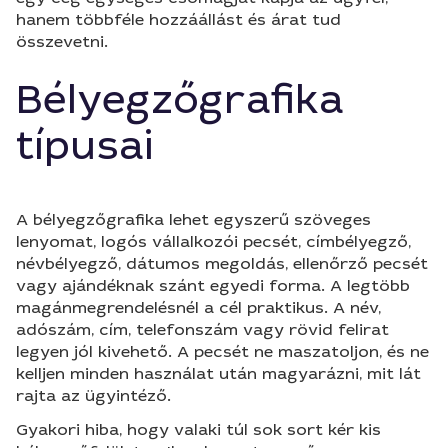
hanem többféle hozzáállást és árat tud
összevetni.
Bélyegzőgrafika
típusai
A bélyegzőgrafika lehet egyszerű szöveges
lenyomat, logós vállalkozói pecsét, címbélyegző,
névbélyegző, dátumos megoldás, ellenőrző pecsét
vagy ajándéknak szánt egyedi forma. A legtöbb
magánmegrendelésnél a cél praktikus. A név,
adószám, cím, telefonszám vagy rövid felirat
legyen jól kivehető. A pecsét ne maszatoljon, és ne
kelljen minden használat után magyarázni, mit lát
rajta az ügyintéző.
Gyakori hiba, hogy valaki túl sok sort kér kis