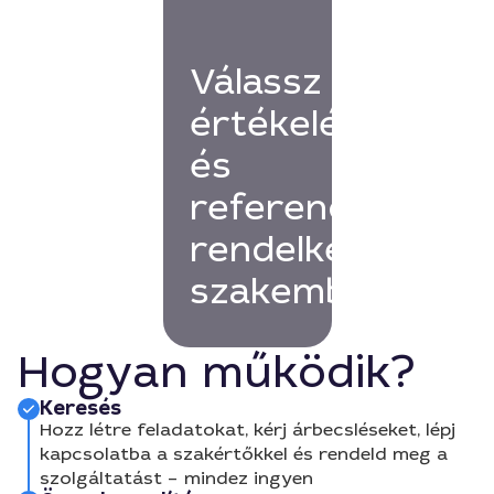
Válassz
értékelésekkel
és
referenciákkal
rendelkező
szakembert!
Hogyan működik?
Keresés
Hozz létre feladatokat, kérj árbecsléseket, lépj
kapcsolatba a szakértőkkel és rendeld meg a
szolgáltatást – mindez ingyen