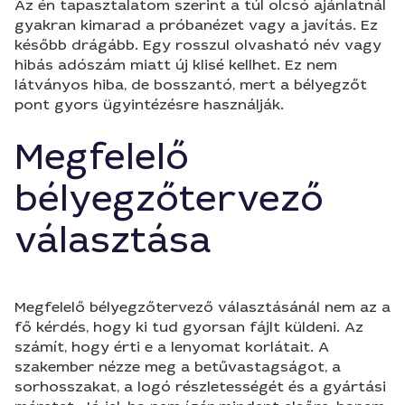
Az én tapasztalatom szerint a túl olcsó ajánlatnál
gyakran kimarad a próbanézet vagy a javítás. Ez
később drágább. Egy rosszul olvasható név vagy
hibás adószám miatt új klisé kellhet. Ez nem
látványos hiba, de bosszantó, mert a bélyegzőt
pont gyors ügyintézésre használják.
Megfelelő
bélyegzőtervező
választása
Megfelelő bélyegzőtervező választásánál nem az a
fő kérdés, hogy ki tud gyorsan fájlt küldeni. Az
számít, hogy érti e a lenyomat korlátait. A
szakember nézze meg a betűvastagságot, a
sorhosszakat, a logó részletességét és a gyártási