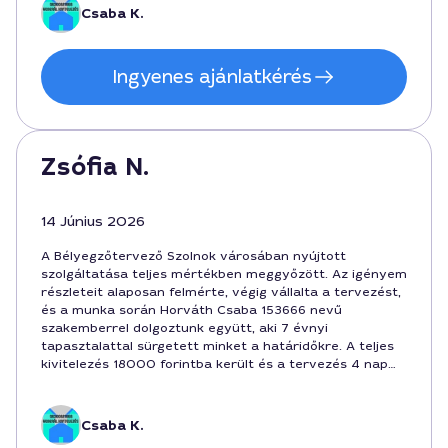
Csaba K.
Ingyenes ajánlatkérés
Zsófia N.
14 Június 2026
A Bélyegzőtervező Szolnok városában nyújtott
szolgáltatása teljes mértékben meggyőzött. Az igényem
részleteit alaposan felmérte, végig vállalta a tervezést,
és a munka során Horváth Csaba 153666 nevű
szakemberrel dolgoztunk együtt, aki 7 évnyi
tapasztalattal sürgetett minket a határidőkre. A teljes
kivitelezés 18000 forintba került és a tervezés 4 nap
alatt megvalósult. Biztos vagyok benne, hogy a
későbbiekben is ezt a szolgáltatót fogom választani.
Csaba K.