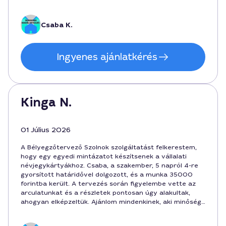
kaptam meg a kész anyagot. Ajánlottam már
ismerősömnek a helyet. Szolnok, és a szolgáltatás kiváló
volt.
Csaba K.
Ingyenes ajánlatkérés
Kinga N.
01 Július 2026
A Bélyegzőtervező Szolnok szolgáltatást felkerestem,
hogy egy egyedi mintázatot készítsenek a vállalati
névjegykártyákhoz. Csaba, a szakember, 5 napról 4-re
gyorsított határidővel dolgozott, és a munka 35000
forintba került. A tervezés során figyelembe vette az
arculatunkat és a részletek pontosan úgy alakultak,
ahogyan elképzeltük. Ajánlom mindenkinek, aki minőségi
bélyegzőtervet keres a városban.