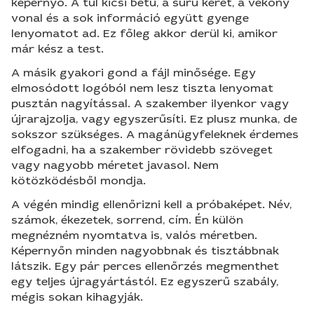
képernyő. A túl kicsi betű, a sűrű keret, a vékony
vonal és a sok információ együtt gyenge
lenyomatot ad. Ez főleg akkor derül ki, amikor
már kész a test.
A másik gyakori gond a fájl minősége. Egy
elmosódott logóból nem lesz tiszta lenyomat
pusztán nagyítással. A szakember ilyenkor vagy
újrarajzolja, vagy egyszerűsíti. Ez plusz munka, de
sokszor szükséges. A magánügyfeleknek érdemes
elfogadni, ha a szakember rövidebb szöveget
vagy nagyobb méretet javasol. Nem
kötözködésből mondja.
A végén mindig ellenőrizni kell a próbaképet. Név,
számok, ékezetek, sorrend, cím. Én külön
megnézném nyomtatva is, valós méretben.
Képernyőn minden nagyobbnak és tisztábbnak
látszik. Egy pár perces ellenőrzés megmenthet
egy teljes újragyártástól. Ez egyszerű szabály,
mégis sokan kihagyják.