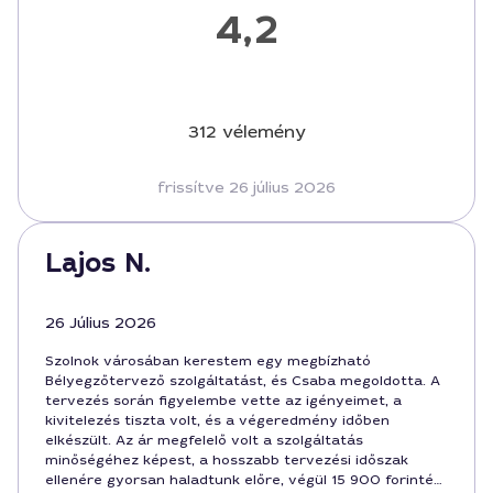
4,2
312 vélemény
frissítve 26 július 2026
Lajos N.
26 Július 2026
Szolnok városában kerestem egy megbízható
Bélyegzőtervező szolgáltatást, és Csaba megoldotta. A
tervezés során figyelembe vette az igényeimet, a
kivitelezés tiszta volt, és a végeredmény időben
elkészült. Az ár megfelelő volt a szolgáltatás
minőségéhez képest, a hosszabb tervezési időszak
ellenére gyorsan haladtunk előre, végül 15 900 forintért