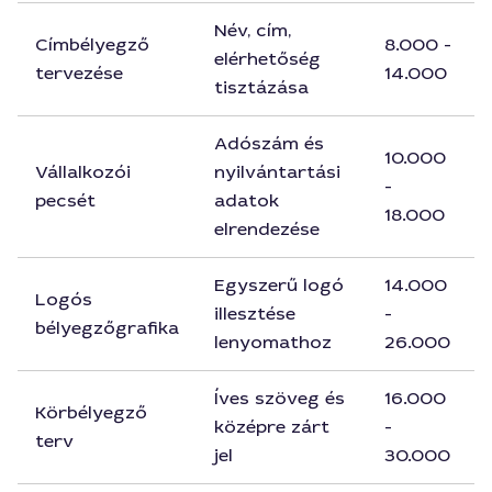
Név, cím,
Címbélyegző
8.000 -
elérhetőség
tervezése
14.000
tisztázása
Adószám és
10.000
Vállalkozói
nyilvántartási
-
pecsét
adatok
18.000
elrendezése
Egyszerű logó
14.000
Logós
illesztése
-
bélyegzőgrafika
lenyomathoz
26.000
Íves szöveg és
16.000
Körbélyegző
középre zárt
-
terv
jel
30.000