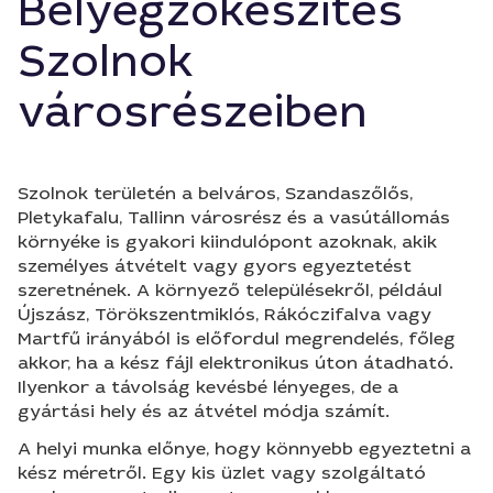
Bélyegzőkészítés
Szolnok
városrészeiben
Szolnok területén a belváros, Szandaszőlős,
Pletykafalu, Tallinn városrész és a vasútállomás
környéke is gyakori kiindulópont azoknak, akik
személyes átvételt vagy gyors egyeztetést
szeretnének. A környező településekről, például
Újszász, Törökszentmiklós, Rákóczifalva vagy
Martfű irányából is előfordul megrendelés, főleg
akkor, ha a kész fájl elektronikus úton átadható.
Ilyenkor a távolság kevésbé lényeges, de a
gyártási hely és az átvétel módja számít.
A helyi munka előnye, hogy könnyebb egyeztetni a
kész méretről. Egy kis üzlet vagy szolgáltató