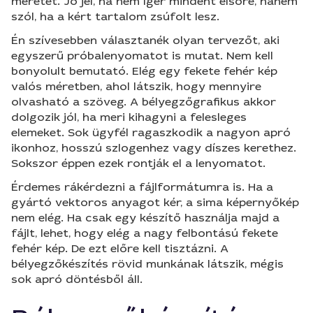
méretet. Jó jel, ha nem ígér mindent elsőre, hanem
szól, ha a kért tartalom zsúfolt lesz.
Én szívesebben választanék olyan tervezőt, aki
egyszerű próbalenyomatot is mutat. Nem kell
bonyolult bemutató. Elég egy fekete fehér kép
valós méretben, ahol látszik, hogy mennyire
olvasható a szöveg. A bélyegzőgrafikus akkor
dolgozik jól, ha meri kihagyni a felesleges
elemeket. Sok ügyfél ragaszkodik a nagyon apró
ikonhoz, hosszú szlogenhez vagy díszes kerethez.
Sokszor éppen ezek rontják el a lenyomatot.
Érdemes rákérdezni a fájlformátumra is. Ha a
gyártó vektoros anyagot kér, a sima képernyőkép
nem elég. Ha csak egy készítő használja majd a
fájlt, lehet, hogy elég a nagy felbontású fekete
fehér kép. De ezt előre kell tisztázni. A
bélyegzőkészítés rövid munkának látszik, mégis
sok apró döntésből áll.