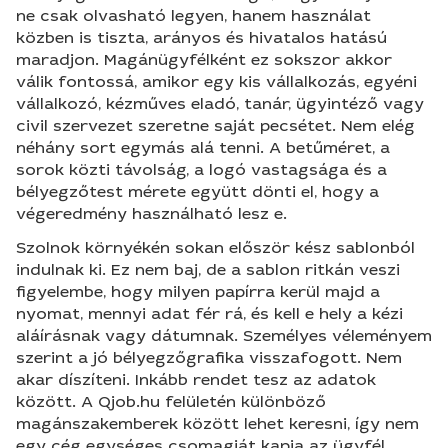
ne csak olvasható legyen, hanem használat
közben is tiszta, arányos és hivatalos hatású
maradjon. Magánügyfélként ez sokszor akkor
válik fontossá, amikor egy kis vállalkozás, egyéni
vállalkozó, kézműves eladó, tanár, ügyintéző vagy
civil szervezet szeretne saját pecsétet. Nem elég
néhány sort egymás alá tenni. A betűméret, a
sorok közti távolság, a logó vastagsága és a
bélyegzőtest mérete együtt dönti el, hogy a
végeredmény használható lesz e.
Szolnok környékén sokan először kész sablonból
indulnak ki. Ez nem baj, de a sablon ritkán veszi
figyelembe, hogy milyen papírra kerül majd a
nyomat, mennyi adat fér rá, és kell e hely a kézi
aláírásnak vagy dátumnak. Személyes véleményem
szerint a jó bélyegzőgrafika visszafogott. Nem
akar díszíteni. Inkább rendet tesz az adatok
között. A Qjob.hu felületén különböző
magánszakemberek között lehet keresni, így nem
egy cég egységes csomagját kapja az ügyfél,