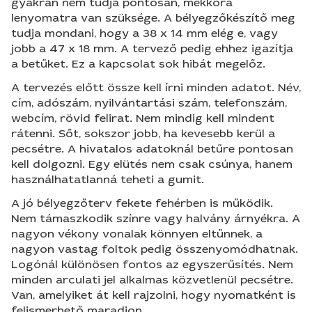
gyakran nem tudja pontosan, mekkora
lenyomatra van szüksége. A bélyegzőkészítő meg
tudja mondani, hogy a 38 x 14 mm elég e, vagy
jobb a 47 x 18 mm. A tervező pedig ehhez igazítja
a betűket. Ez a kapcsolat sok hibát megelőz.
A tervezés előtt össze kell írni minden adatot. Név,
cím, adószám, nyilvántartási szám, telefonszám,
webcím, rövid felirat. Nem mindig kell mindent
rátenni. Sőt, sokszor jobb, ha kevesebb kerül a
pecsétre. A hivatalos adatoknál betűre pontosan
kell dolgozni. Egy elütés nem csak csúnya, hanem
használhatatlanná teheti a gumit.
A jó bélyegzőterv fekete fehérben is működik.
Nem támaszkodik színre vagy halvány árnyékra. A
nagyon vékony vonalak könnyen eltűnnek, a
nagyon vastag foltok pedig összenyomódhatnak.
Logónál különösen fontos az egyszerűsítés. Nem
minden arculati jel alkalmas közvetlenül pecsétre.
Van, amelyiket át kell rajzolni, hogy nyomatként is
felismerhető maradjon.