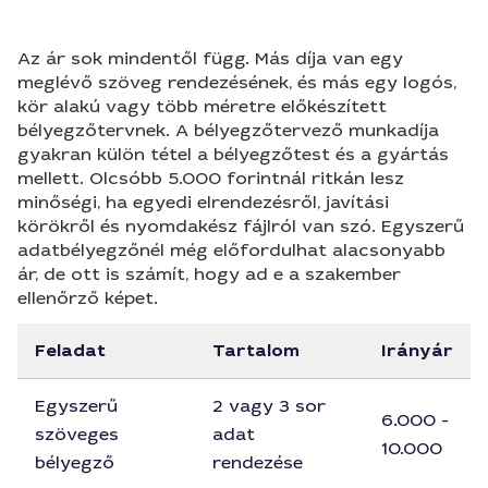
Az ár sok mindentől függ. Más díja van egy
meglévő szöveg rendezésének, és más egy logós,
kör alakú vagy több méretre előkészített
bélyegzőtervnek. A bélyegzőtervező munkadíja
gyakran külön tétel a bélyegzőtest és a gyártás
mellett. Olcsóbb 5.000 forintnál ritkán lesz
minőségi, ha egyedi elrendezésről, javítási
körökről és nyomdakész fájlról van szó. Egyszerű
adatbélyegzőnél még előfordulhat alacsonyabb
ár, de ott is számít, hogy ad e a szakember
ellenőrző képet.
Feladat
Tartalom
Irányár
Egyszerű
2 vagy 3 sor
6.000 -
szöveges
adat
10.000
bélyegző
rendezése