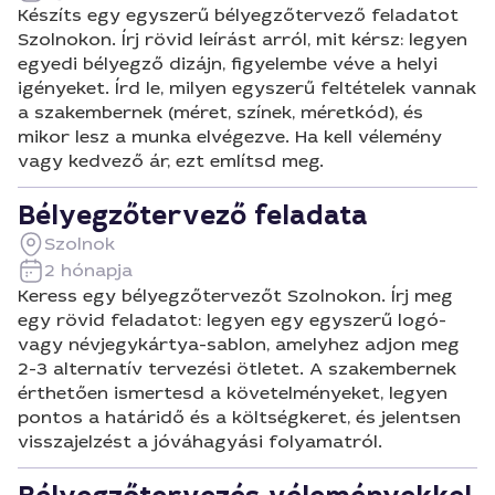
Készíts egy egyszerű bélyegzőtervező feladatot
Szolnokon. Írj rövid leírást arról, mit kérsz: legyen
egyedi bélyegző dizájn, figyelembe véve a helyi
igényeket. Írd le, milyen egyszerű feltételek vannak
a szakembernek (méret, színek, méretkód), és
mikor lesz a munka elvégezve. Ha kell vélemény
vagy kedvező ár, ezt említsd meg.
Bélyegzőtervező feladata
Szolnok
2 hónapja
Keress egy bélyegzőtervezőt Szolnokon. Írj meg
egy rövid feladatot: legyen egy egyszerű logó-
vagy névjegykártya-sablon, amelyhez adjon meg
2-3 alternatív tervezési ötletet. A szakembernek
érthetően ismertesd a követelményeket, legyen
pontos a határidő és a költségkeret, és jelentsen
visszajelzést a jóváhagyási folyamatról.