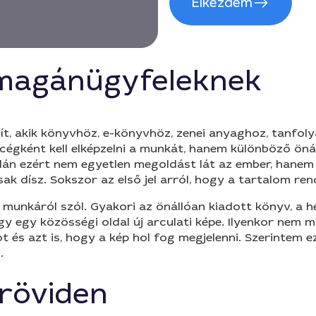
Elkezdem
 magánügyfeleknek
t, akik könyvhöz, e-könyvhöz, zenei anyaghoz, tanfoly
 cégként kell elképzelni a munkát, hanem különböző öná
n ezért nem egyetlen megoldást lát az ember, hanem t
sak dísz. Sokszor az első jel arról, hogy a tartalom r
munkáról szól. Gyakori az önállóan kiadott könyv, a h
gy egy közösségi oldal új arculati képe. Ilyenkor nem m
ot és azt is, hogy a kép hol fog megjelenni. Szerintem
.
 röviden