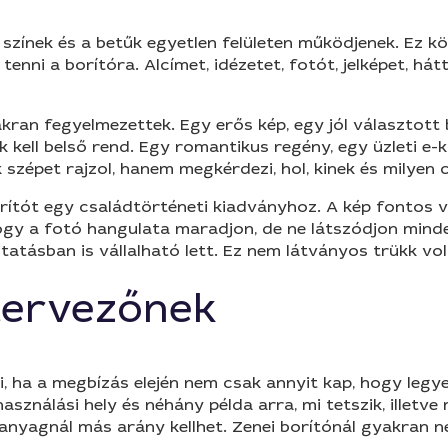
a színek és a betűk egyetlen felületen működjenek. Ez 
enni a borítóra. Alcímet, idézetet, fotót, jelképet, há
kran fegyelmezettek. Egy erős kép, egy jól választott 
kell belső rend. Egy romantikus regény, egy üzleti e-
szépet rajzol, hanem megkérdezi, hol, kinek és milyen c
orítót egy családtörténeti kiadványhoz. A kép fontos v
ogy a fotó hangulata maradjon, de ne látszódjon minden
tásban is vállalható lett. Ez nem látványos trükk volt
 tervezőnek
ha a megbízás elején nem csak annyit kap, hogy legyen
asználási hely és néhány példa arra, mi tetszik, illetv
tananyagnál más arány kellhet. Zenei borítónál gyakran 