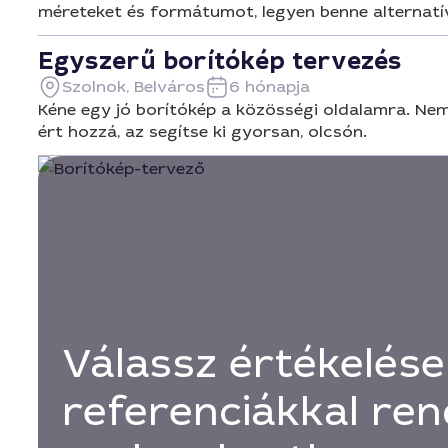
méreteket és formátumot, legyen benne alternatív v
Egyszerű borítókép tervezés
Szolnok, Belváros
6 hónapja
Kéne egy jó borítókép a közösségi oldalamra. Nem 
ért hozzá, az segítse ki gyorsan, olcsón.
Válassz értékelése
referenciákkal ren