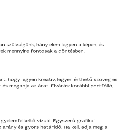
n
 van szükségünk, hány elem legyen a képen, és
nyek mennyire fontosak a döntésben.
árt, hogy legyen kreatív, legyen érthető szöveg és
t és megadja az árat. Elvárás: korábbi portfólió,
gyelemfelkeltő vizuál. Egyszerű grafikai
arány és gyors határidő. Ha kell, adja meg a