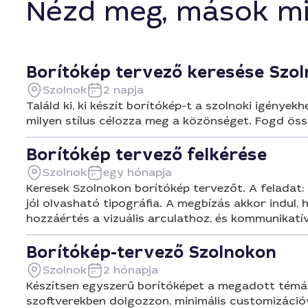
Nézd meg, mások mi
Borítókép tervező keresése Szo
Szolnok
2 napja
Találd ki, ki készít borítókép-t a szolnoki igénye
milyen stílus célozza meg a közönséget. Fogd öss
Borítókép tervező felkérése
Szolnok
egy hónapja
Keresek Szolnokon borítókép tervezőt. A feladat: k
jól olvasható tipográfia. A megbízás akkor indul, 
hozzáértés a vizuális arculathoz, és kommunikatív
Borítókép-tervező Szolnokon
Szolnok
2 hónapja
Készítsen egyszerű borítóképet a megadott témához
szoftverekben dolgozzon, minimális customizációv