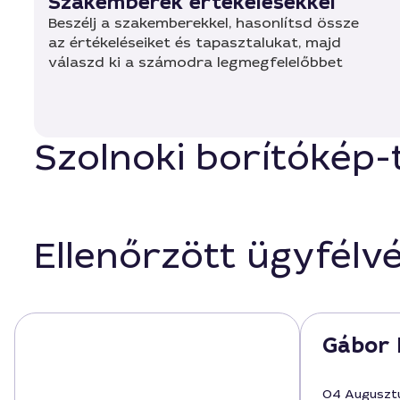
Szakemberek értékelésekkel
Beszélj a szakemberekkel, hasonlítsd össze
az értékeléseiket és tapasztalukat, majd
válaszd ki a számodra legmegfelelőbbet
Szolnoki borítókép-t
Ellenőrzött ügyfélv
Gábor 
04 Auguszt