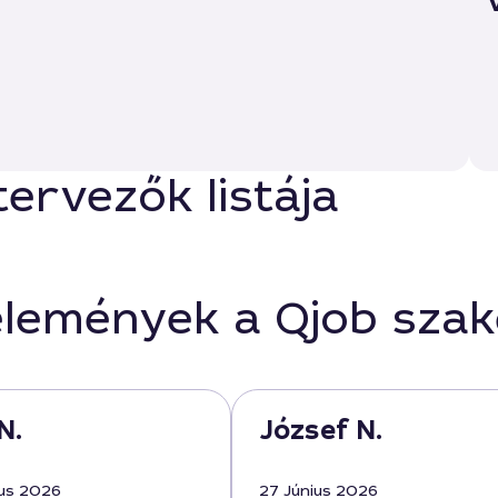
ervezők listája
élemények a Qjob sza
N.
József N.
us 2026
27 Június 2026