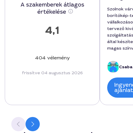
A szakemberek átlagos
Szolnok vá
értékelése
borítókép-t
vállalkozás
4,1
tervező kivá
szolgáltatás
által készít
magas színv
alatt le is 
404 vélemény
forintért. 
Csaba
gördülékeny 
frissítve 04 augusztus 2026
grafika töké
márkához. B
Ingyen
másoknak is
ajánla
igényeimet.