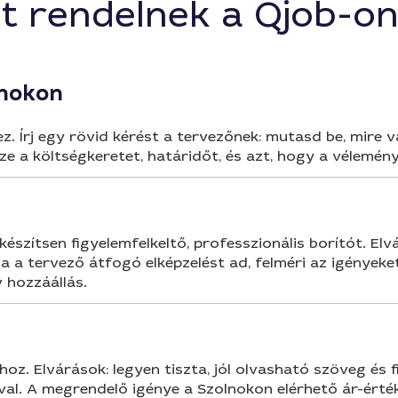
t rendelnek a Qjob-o
lnokon
khez. Írj egy rövid kérést a tervezőnek: mutasd be, mire
ze a költségkeretet, határidőt, és azt, hogy a vélemé
észítsen figyelemfelkeltő, professzionális borítót. Elv
ha a tervező átfogó elképzelést ad, felméri az igényeke
 hozzáállás.
. Elvárások: legyen tiszta, jól olvasható szöveg és fi
al. A megrendelő igénye a Szolnokon elérhető ár-érték 