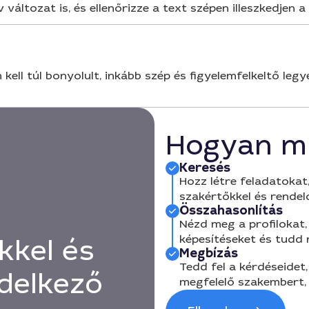
áltozat is, és ellenőrizze a text szépen illeszkedjen a
kell túl bonyolult, inkább szép és figyelemfelkeltő leg
Hogyan m
Keresés
Hozz létre feladatokat,
szakértőkkel és rendel
Összahasonlítás
Nézd meg a profilokat, 
képesítéseket és tudd
kkel és
Megbízás
Tedd fel a kérdéseidet,
delkező
megfelelő szakembert, 