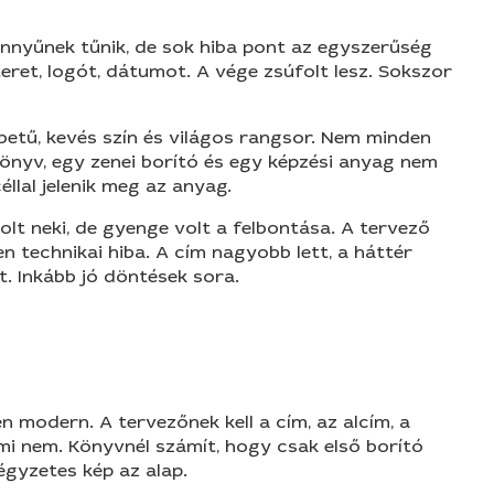
könnyűnek tűnik, de sok hiba pont az egyszerűség
tteret, logót, dátumot. A vége zsúfolt lesz. Sokszor
betű, kevés szín és világos rangsor. Nem minden
könyv, egy zenei borító és egy képzési anyag nem
éllal jelenik meg az anyag.
olt neki, de gyenge volt a felbontása. A tervező
 technikai hiba. A cím nagyobb lett, a háttér
. Inkább jó döntések sora.
 modern. A tervezőnek kell a cím, az alcím, a
e mi nem. Könyvnél számít, hogy csak első borító
négyzetes kép az alap.