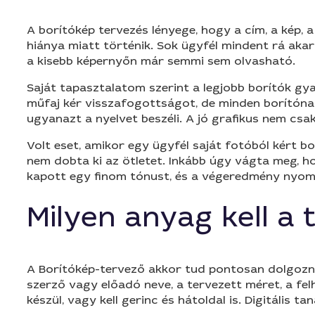
A borítókép tervezés lényege, hogy a cím, a kép, 
hiánya miatt történik. Sok ügyfél mindent rá akar t
a kisebb képernyőn már semmi sem olvasható.
Saját tapasztalatom szerint a legjobb borítók gya
műfaj kér visszafogottságot, de minden borítónak 
ugyanazt a nyelvet beszéli. A jó grafikus nem csak 
Volt eset, amikor egy ügyfél saját fotóból kért b
nem dobta ki az ötletet. Inkább úgy vágta meg, h
kapott egy finom tónust, és a végeredmény nyomta
Milyen anyag kell a
A Borítókép-tervező akkor tud pontosan dolgozni, 
szerző vagy előadó neve, a tervezett méret, a felh
készül, vagy kell gerinc és hátoldal is. Digitális 