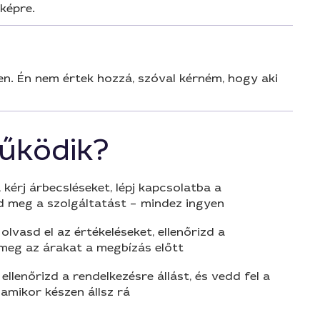
 képre.
yen. Én nem értek hozzá, szóval kérném, hogy aki
űködik?
 kérj árbecsléseket, lépj kapcsolatba a
d meg a szolgáltatást – mindez ingyen
olvasd el az értékeléseket, ellenőrizd a
 meg az árakat a megbízás előtt
 ellenőrizd a rendelkezésre állást, és vedd fel a
amikor készen állsz rá