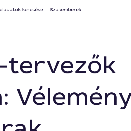
eladatok keresése
Szakemberek
-tervezők
: Vélemény
árak