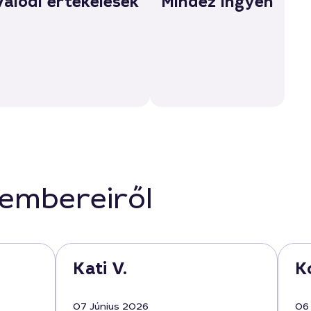
Valódi értékelések
Mindez ingyen
kembereiről
Kati V.
K
07 Június 2026
06