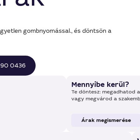
 egyetlen gombnyomással., és döntsön a
 490 0436
Mennyibe kerül?
Te döntesz: megadhatod a 
vagy megvárod a szakembe
Árak megismerése