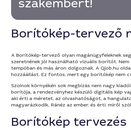
szakembert!
Borítókép-tervező
A Borítókép-tervező olyan magánügyfeleknek segí
szeretnének jól használható vizuális borítót. Nem
tempóban és más áron dolgoznak. A Qjob.hu oldalá
hozzáállást. Ez fontos, mert egy borítókép nem c
Szolnok környékén sok megbízás nem nagy kiadói 
borítója, a rendezvényhez készülő digitális kép va
aki érti a méretet, az olvashatóságot, a hangulat
magyarázkodik. Ránéz az ember, és érti, miről szól
Borítókép tervezés