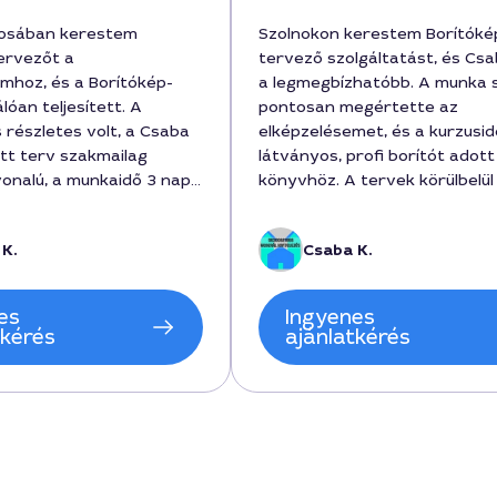
rosában kerestem
Szolnokon kerestem Borítóké
ervezőt a
tervező szolgáltatást, és Csa
omhoz, és a Borítókép-
a legmegbízhatóbb. A munka 
lóan teljesített. A
pontosan megértette az
 részletes volt, a Csaba
elképzelésemet, és a kurzusid
ett terv szakmailag
látványos, profi borítót adott
onalú, a munkaidő 3 nap
könyvhöz. A tervek körülbelül
zárult, mindez 52000
alatt készültek el, és a teljes d
A kommunikáció
42000 forint volt, ami
 K.
Csaba K.
volt, és az elkészült
beleszámította a jogtiszta e
letesen illeszkedik a
is. Nagyon elégedett vagyok 
iztosan ajánlom
végeredménnyel, bátran aján
es
Ingyenes
, mert megértették az
Szolnokon a szolgáltatást. C
tkérés
ajánlatkérés
nevét már említettem a bará
is.