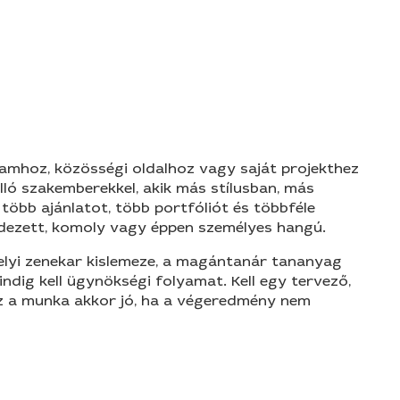
amhoz, közösségi oldalhoz vagy saját projekthez
lló szakemberekkel, akik más stílusban, más
öbb ajánlatot, több portfóliót és többféle
endezett, komoly vagy éppen személyes hangú.
elyi zenekar kislemeze, a magántanár tananyag
indig kell ügynökségi folyamat. Kell egy tervező,
 ez a munka akkor jó, ha a végeredmény nem