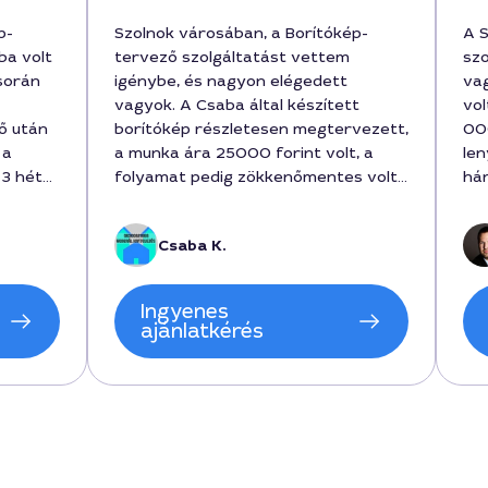
p-
Szolnok városában, a Borítókép-
A S
ba volt
tervező szolgáltatást vettem
szo
során
igénybe, és nagyon elégedett
va
vagyok. A Csaba által készített
vol
ő után
borítókép részletesen megtervezett,
00
 a
a munka ára 25000 forint volt, a
len
 3 hét
folyamat pedig zökkenőmentes volt.
hár
íj
A projekt során megértette az
igényeimet, és a hosszú távú
Csaba K.
lemeket
kampányomhoz tökéletes vizuális
a
frissítést ad. A munka 3 nap alatt
lom
elkészült, és élmény volt vele
Ingyenes
saba
dolgozni.
ajánlatkérés
taimnak