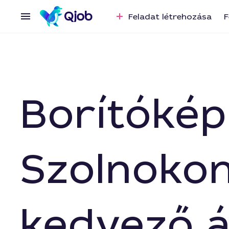
Feladat létrehozása
F
Borítókép
Szolnokon
kedvező 