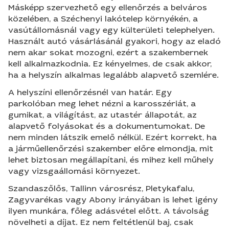
Másképp szervezhető egy ellenőrzés a belváros
közelében, a Széchenyi lakótelep környékén, a
vasútállomásnál vagy egy külterületi telephelyen.
Használt autó vásárlásánál gyakori, hogy az eladó
nem akar sokat mozogni, ezért a szakembernek
kell alkalmazkodnia. Ez kényelmes, de csak akkor,
ha a helyszín alkalmas legalább alapvető szemlére.
A helyszíni ellenőrzésnél van határ. Egy
parkolóban meg lehet nézni a karosszériát, a
gumikat, a világítást, az utastér állapotát, az
alapvető folyásokat és a dokumentumokat. De
nem minden látszik emelő nélkül. Ezért korrekt, ha
a járműellenőrzési szakember előre elmondja, mit
lehet biztosan megállapítani, és mihez kell műhely
vagy vizsgaállomási környezet.
Szandaszőlős, Tallinn városrész, Pletykafalu,
Zagyvarékas vagy Abony irányában is lehet igény
ilyen munkára, főleg adásvétel előtt. A távolság
növelheti a díjat. Ez nem feltétlenül baj, csak