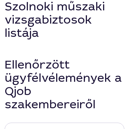
Szolnoki műszaki
vizsgabiztosok
listája
Ellenőrzött
ügyfélvélemények a
Qjob
szakembereiről