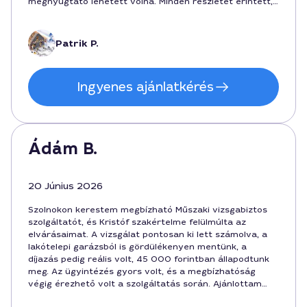
megnyugtató lehetett volna. Minden részletet érintett,
amit szerettem volna. Ajánlani fogom barátoknak és
kollégáknak is, mert a munka minőségét és a
barátságos hozzáállást is értékeltem Szolnokon.
Patrik P.
Ingyenes ajánlatkérés
Ádám B.
20 Június 2026
Szolnokon kerestem megbízható Műszaki vizsgabiztos
szolgáltatót, és Kristóf szakértelme felülmúlta az
elvárásaimat. A vizsgálat pontosan ki lett számolva, a
lakótelepi garázsból is gördülékenyen mentünk, a
díjazás pedig reális volt, 45 000 forintban állapodtunk
meg. Az ügyintézés gyors volt, és a megbízhatóság
végig érezhető volt a szolgáltatás során. Ajánlottam
ismerősöknek.