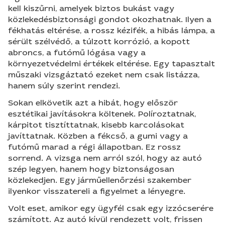
kell kiszűrni, amelyek biztos bukást vagy
közlekedésbiztonsági gondot okozhatnak. Ilyen a
fékhatás eltérése, a rossz kézifék, a hibás lámpa, a
sérült szélvédő, a túlzott korrózió, a kopott
abroncs, a futómű lógása vagy a
környezetvédelmi értékek eltérése. Egy tapasztalt
műszaki vizsgáztató ezeket nem csak listázza,
hanem súly szerint rendezi.
Sokan elkövetik azt a hibát, hogy először
esztétikai javításokra költenek. Políroztatnak,
kárpitot tisztíttatnak, kisebb karcolásokat
javíttatnak. Közben a fékcső, a gumi vagy a
futómű marad a régi állapotban. Ez rossz
sorrend. A vizsga nem arról szól, hogy az autó
szép legyen, hanem hogy biztonságosan
közlekedjen. Egy járműellenőrzési szakember
ilyenkor visszatereli a figyelmet a lényegre.
Volt eset, amikor egy ügyfél csak egy izzócserére
számított. Az autó kívül rendezett volt, frissen