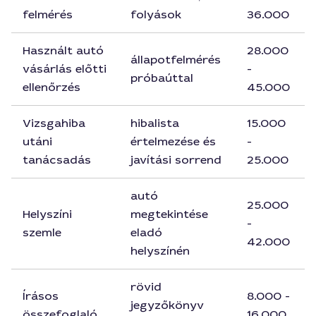
felmérés
folyások
36.000
Használt autó
28.000
állapotfelmérés
vásárlás előtti
-
próbaúttal
ellenőrzés
45.000
Vizsgahiba
hibalista
15.000
utáni
értelmezése és
-
tanácsadás
javítási sorrend
25.000
autó
25.000
Helyszíni
megtekintése
-
szemle
eladó
42.000
helyszínén
rövid
Írásos
8.000 -
jegyzőkönyv
összefoglaló
16.000