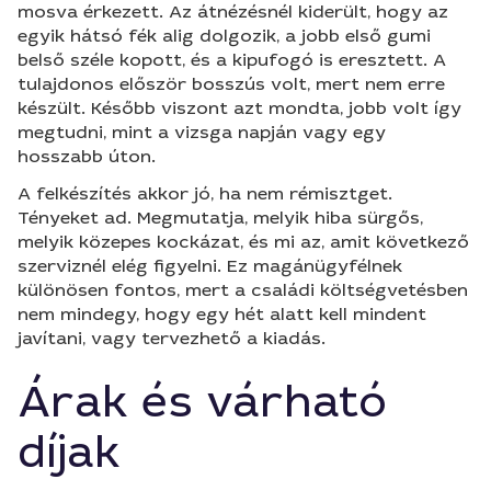
mosva érkezett. Az átnézésnél kiderült, hogy az
egyik hátsó fék alig dolgozik, a jobb első gumi
belső széle kopott, és a kipufogó is eresztett. A
tulajdonos először bosszús volt, mert nem erre
készült. Később viszont azt mondta, jobb volt így
megtudni, mint a vizsga napján vagy egy
hosszabb úton.
A felkészítés akkor jó, ha nem rémisztget.
Tényeket ad. Megmutatja, melyik hiba sürgős,
melyik közepes kockázat, és mi az, amit következő
szerviznél elég figyelni. Ez magánügyfélnek
különösen fontos, mert a családi költségvetésben
nem mindegy, hogy egy hét alatt kell mindent
javítani, vagy tervezhető a kiadás.
Árak és várható
díjak