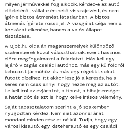
milyen járművekkel foglalkozik, kérdez-e az autó
előéletéről, vállal-e érthető visszajelzést, és nem
ígér-e biztos átmenést látatlanban. A biztos
átmenés ígérete rossz jel. A vizsgálat célja nem a
kockázat elkenése, hanem a valós állapot
tisztázása.
A Qjob.hu oldalán magánszemélyek különböző
szakemberek közül választhatnak, ezért hasznos
előre megfogalmazni a feladatot. Más kell egy
lejáró vizsgás családi autóhoz, más egy külföldről
behozott járműhöz, és más egy régebbi, sokat
futott dízelhez. Itt akkor lesz jó a keresés, ha a
kérés nem csak annyi, hogy nézze meg az autót.
Le kell írni az évjáratot, a típust, a hibajelenséget,
a határidőt és azt is, hogy kell-e írásos vélemény.
Saját tapasztalatom szerint a jó szakember
nyugodtan kérdez. Nem siet azonnal árat
mondani minden részlet nélkül. Tudja, hogy egy
városi kisautó, egy kisteherautó és egy családi