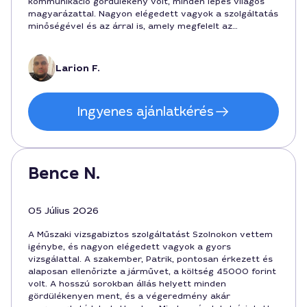
kommunikáció gördülékeny volt, minden lépés világos
magyarázattal. Nagyon elégedett vagyok a szolgáltatás
minőségével és az árral is, amely megfelelt az
elvárásaimnak.
Larion F.
Ingyenes ajánlatkérés
Bence N.
05 Július 2026
A Műszaki vizsgabiztos szolgáltatást Szolnokon vettem
igénybe, és nagyon elégedett vagyok a gyors
vizsgálattal. A szakember, Patrik, pontosan érkezett és
alaposan ellenőrizte a járművet, a költség 45000 forint
volt. A hosszú sorokban állás helyett minden
gördülékenyen ment, és a végeredmény akár