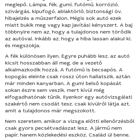
meglepő. Lámpa, fék, gumi, futómű, korrózió,
szivárgás, kipufogó, ablaktörlő, biztonsági öv,
hibajelzés a műszerfalon. Mégis sok autó ezek
miatt bukik meg vagy kap javítási kényszert. A baj
többnyire nem az, hogy a tulajdonos nem törődik
az autóval. Inkább az, hogy a hiba lassan alakul ki,
és megszokja.
A fék különösen ilyen. Egyre puhább lesz, az autó
kicsit hosszabban áll meg, de a vezető
alkalmazkodik hozzá. A futómű is becsapós. A
kopogás eleinte csak rossz úton hallatszik, aztán
már minden kanyarban. A gumi belső kopását
sokan észre sem veszik, mert kívül még
elfogadhatónak tűnik. Ilyenkor egy autóvizsgálati
szakértő nem csodát tesz, csak kívülről látja azt,
amit a tulajdonos már megszokott.
Nem szeretem, amikor a vizsga előtti ellenőrzésből
csak gyors pecsétvadászat lesz. A jármű nem
papír, hanem közlekedési eszköz. Család ül benne,