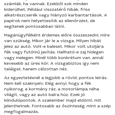
számlák, ha vannak. Ezekből sok minden
kiderülhet. Például visszatérő hibák, friss
alkatrészcserék vagy hiányzó karbantartások. A
papírok nem helyettesítik az ellenőrzést, de
segítenek pontosabban látni.
Magánügyfélként érdemes előre összeszedni, mire
van szükség. Mikor jár le a vizsga. Milyen hibát
jelez az autó. Volt-e baleset. Mikor volt utoljára
fék vagy futómű javítás. Hallható-e zaj hidegen
vagy melegen. Minél több konkrétum van, annál
kevesebb az üres kör. A vizsgabiztos így nem
találgat, hanem célzottan néz.
Az egyeztetésnél a legjobb a rövid, pontos leírás.
Nem kell szaknyelv. Elég annyi, hogy a fék
nyikorog, a kormány ráz, a motorlámpa néha
világít, vagy az autó balra húz. Ezek jó
kiindulópontok. A szakember majd eldönti, mit
jelenthetnek. Fontosabb az őszinteség, mint a szép
megfogalmazás.