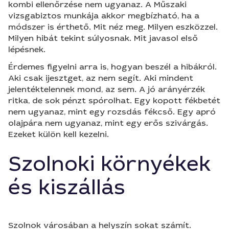
kombi ellenőrzése nem ugyanaz. A Műszaki
vizsgabiztos munkája akkor megbízható, ha a
módszer is érthető. Mit néz meg. Milyen eszközzel.
Milyen hibát tekint súlyosnak. Mit javasol első
lépésnek.
Érdemes figyelni arra is, hogyan beszél a hibákról.
Aki csak ijesztget, az nem segít. Aki mindent
jelentéktelennek mond, az sem. A jó arányérzék
ritka, de sok pénzt spórolhat. Egy kopott fékbetét
nem ugyanaz, mint egy rozsdás fékcső. Egy apró
olajpára nem ugyanaz, mint egy erős szivárgás.
Ezeket külön kell kezelni.
Szolnoki környékek
és kiszállás
Szolnok városában a helyszín sokat számít.