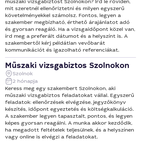
műszaki vizsgabiztost Szolnokon? Írd le röviden,
mit szeretnél ellenőriztetni és milyen egyszerű
követelményekkel számolsz. Fontos, legyen a
szakember megbízható, érthető árajánlatot adó
és gyorsan reagáló. Ha a vizsgaidőpont közel van,
írd meg a preferált dátumot és a helyszínt is. A
szakembertől kérj példátlan vevőbarát
kommunikációt és igazolható referenciákat.
Műszaki vizsgabiztos Szolnokon
Szolnok
2 hónapja
Keress meg egy szakembert Szolnokon, aki
műszaki vizsgabiztos feladatokat vállal. Egyszerű
feladatok: ellenőrzések elvégzése, jegyzőkönyv
készítés, időpont egyeztetés és költségkalkuláció.
A szakember legyen tapasztalt, pontos, és legyen
képes gyorsan reagálni. A munka akkor kezdődik,
ha megadott feltételek teljesülnek, és a helyszínen
vagy online is elvégzi a feladatokat.