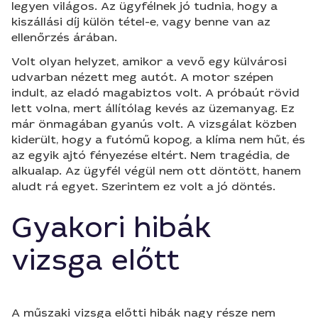
legyen világos. Az ügyfélnek jó tudnia, hogy a
kiszállási díj külön tétel-e, vagy benne van az
ellenőrzés árában.
Volt olyan helyzet, amikor a vevő egy külvárosi
udvarban nézett meg autót. A motor szépen
indult, az eladó magabiztos volt. A próbaút rövid
lett volna, mert állítólag kevés az üzemanyag. Ez
már önmagában gyanús volt. A vizsgálat közben
kiderült, hogy a futómű kopog, a klíma nem hűt, és
az egyik ajtó fényezése eltért. Nem tragédia, de
alkualap. Az ügyfél végül nem ott döntött, hanem
aludt rá egyet. Szerintem ez volt a jó döntés.
Gyakori hibák
vizsga előtt
A műszaki vizsga előtti hibák nagy része nem