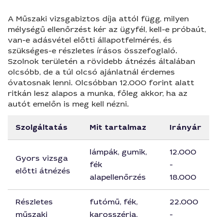
A Műszaki vizsgabiztos díja attól függ, milyen
mélységű ellenőrzést kér az ügyfél, kell-e próbaút,
van-e adásvétel előtti állapotfelmérés, és
szükséges-e részletes írásos összefoglaló.
Szolnok területén a rövidebb átnézés általában
olcsóbb, de a túl olcsó ajánlatnál érdemes
óvatosnak lenni. Olcsóbban 12.000 forint alatt
ritkán lesz alapos a munka, főleg akkor, ha az
autót emelőn is meg kell nézni.
Szolgáltatás
Mit tartalmaz
Irányár
lámpák, gumik,
12.000
Gyors vizsga
fék
-
előtti átnézés
alapellenőrzés
18.000
Részletes
futómű, fék,
22.000
műszaki
karosszéria,
-