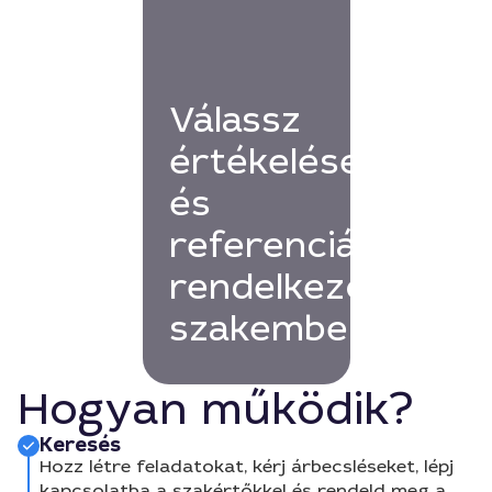
Válassz
értékelésekkel
és
referenciákkal
rendelkező
szakembert!
Hogyan működik?
Keresés
Hozz létre feladatokat, kérj árbecsléseket, lépj
kapcsolatba a szakértőkkel és rendeld meg a