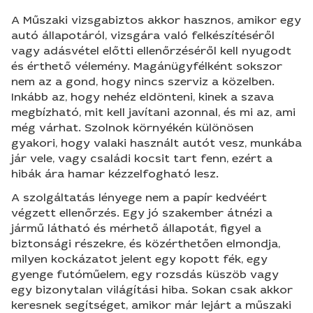
A Műszaki vizsgabiztos akkor hasznos, amikor egy
autó állapotáról, vizsgára való felkészítéséről
vagy adásvétel előtti ellenőrzéséről kell nyugodt
és érthető vélemény. Magánügyfélként sokszor
nem az a gond, hogy nincs szerviz a közelben.
Inkább az, hogy nehéz eldönteni, kinek a szava
megbízható, mit kell javítani azonnal, és mi az, ami
még várhat. Szolnok környékén különösen
gyakori, hogy valaki használt autót vesz, munkába
jár vele, vagy családi kocsit tart fenn, ezért a
hibák ára hamar kézzelfogható lesz.
A szolgáltatás lényege nem a papír kedvéért
végzett ellenőrzés. Egy jó szakember átnézi a
jármű látható és mérhető állapotát, figyel a
biztonsági részekre, és közérthetően elmondja,
milyen kockázatot jelent egy kopott fék, egy
gyenge futóműelem, egy rozsdás küszöb vagy
egy bizonytalan világítási hiba. Sokan csak akkor
keresnek segítséget, amikor már lejárt a műszaki