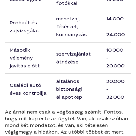
fotókkal
menetzaj,
14.000
Próbaút és
fékérzet,
-
zajvizsgálat
kormányzás
24.000
Második
10.000
szervizajánlat
vélemény
-
átnézése
javítás előtt
20.000
általános
20.000
Családi autó
biztonsági
-
éves kontrollja
állapotkép
32.000
Az árnál nem csak a végösszeg számít. Fontos,
hogy mit kap érte az ügyfél. Van, aki csak szóban
mond két mondatot, és van, aki tételesen
végigmegy a hibákon. Az utóbbi többet ér, mert