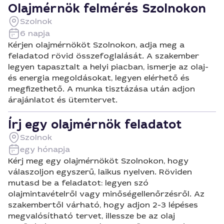
Olajmérnök felmérés Szolnokon
Szolnok
6 napja
Kérjen olajmérnököt Szolnokon, adja meg a
feladatod rövid összefoglalását. A szakember
legyen tapasztalt a helyi piacban, ismerje az olaj-
és energia megoldásokat, legyen elérhető és
megfizethető. A munka tisztázása után adjon
árajánlatot és ütemtervet.
Írj egy olajmérnök feladatot
Szolnok
egy hónapja
Kérj meg egy olajmérnököt Szolnokon, hogy
válaszoljon egyszerű, laikus nyelven. Röviden
mutasd be a feladatot: legyen szó
olajmintavételről vagy minőségellenőrzésről. Az
szakembertől várható, hogy adjon 2-3 lépéses
megvalósítható tervet, illessze be az olaj