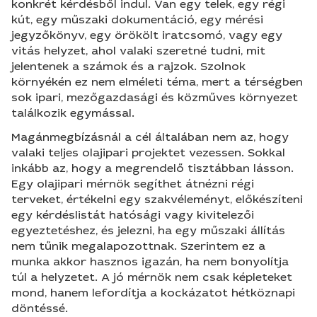
konkrét kérdésből indul. Van egy telek, egy régi
kút, egy műszaki dokumentáció, egy mérési
jegyzőkönyv, egy örökölt iratcsomó, vagy egy
vitás helyzet, ahol valaki szeretné tudni, mit
jelentenek a számok és a rajzok. Szolnok
környékén ez nem elméleti téma, mert a térségben
sok ipari, mezőgazdasági és közműves környezet
találkozik egymással.
Magánmegbízásnál a cél általában nem az, hogy
valaki teljes olajipari projektet vezessen. Sokkal
inkább az, hogy a megrendelő tisztábban lásson.
Egy olajipari mérnök segíthet átnézni régi
terveket, értékelni egy szakvéleményt, előkészíteni
egy kérdéslistát hatósági vagy kivitelezői
egyeztetéshez, és jelezni, ha egy műszaki állítás
nem tűnik megalapozottnak. Szerintem ez a
munka akkor hasznos igazán, ha nem bonyolítja
túl a helyzetet. A jó mérnök nem csak képleteket
mond, hanem lefordítja a kockázatot hétköznapi
döntéssé.