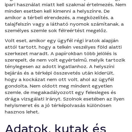
ipari használat miatt kell szakmai értelmezés. Nem
minden esetben kell kimenni a helyszínre. De
amikor a térbeli elrendezés, a megközelítés, a
talajfelszín vagy a látható nyomok számítanak, a
személyes szemle sok félreértést megelőz.
Volt eset, amikor egy ügyfél régi iratok alapján
attól tartott, hogy a telkén veszélyes föld alatti
szerkezet maradt. A papírokban több jelölés is
szerepelt, de nem volt egyértelmű, melyik tartozik
ténylegesen az adott ingatlanhoz. A helyszíni
bejárás és a térképi összevetés után kiderült,
hogy a kockázat nem ott volt, ahol az ügyfél
gondolta. Nem oldott meg mindent egyetlen
szemle, de megakadályozott egy felesleges és
drága vizsgálati irányt. Szolnok esetében az ilyen
helyismeret és a jó térképolvasás különösen
hasznos lehet.
Adatok, kutak és