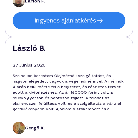
Larion F.
Ingyenes ajánlatkérés
László B.
27 Június 2026
Szolnokon kerestem Olajmérnök szolgáltatást, és
nagyon elégedett vagyok a végeredménnyel. A mérnök
4 órán belül mérte fel a helyzetet, és részletes tervet
adott a kivitelezéshez. Az ár 180000 forint volt, a
munka gyorsan és pontosan zajlott. A feladat az
olajrendszer felújítása volt, és a szolgáltatás a vártnál
gördülékenyebb volt. Ajánlom a szakembert és a
városban elérhető Olajmérnök szolgáltatást.
Gergő K.