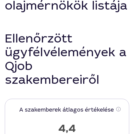
olajmérnökök listája
Ellenőrzött
ügyfélvélemények a
Qjob
szakembereiről
A szakemberek átlagos értékelése
4,4