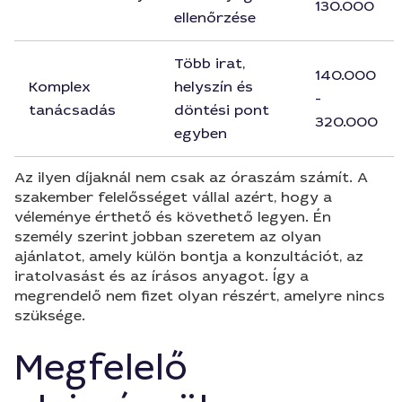
130.000
ellenőrzése
Több irat,
140.000
Komplex
helyszín és
-
tanácsadás
döntési pont
320.000
egyben
Az ilyen díjaknál nem csak az óraszám számít. A
szakember felelősséget vállal azért, hogy a
véleménye érthető és követhető legyen. Én
személy szerint jobban szeretem az olyan
ajánlatot, amely külön bontja a konzultációt, az
iratolvasást és az írásos anyagot. Így a
megrendelő nem fizet olyan részért, amelyre nincs
szüksége.
Megfelelő