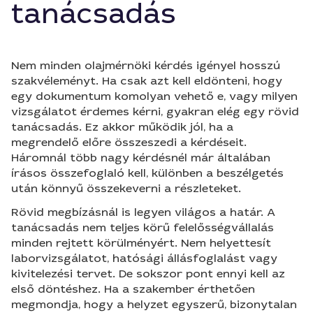
tanácsadás
Nem minden olajmérnöki kérdés igényel hosszú
szakvéleményt. Ha csak azt kell eldönteni, hogy
egy dokumentum komolyan vehető e, vagy milyen
vizsgálatot érdemes kérni, gyakran elég egy rövid
tanácsadás. Ez akkor működik jól, ha a
megrendelő előre összeszedi a kérdéseit.
Háromnál több nagy kérdésnél már általában
írásos összefoglaló kell, különben a beszélgetés
után könnyű összekeverni a részleteket.
Rövid megbízásnál is legyen világos a határ. A
tanácsadás nem teljes körű felelősségvállalás
minden rejtett körülményért. Nem helyettesít
laborvizsgálatot, hatósági állásfoglalást vagy
kivitelezési tervet. De sokszor pont ennyi kell az
első döntéshez. Ha a szakember érthetően
megmondja, hogy a helyzet egyszerű, bizonytalan