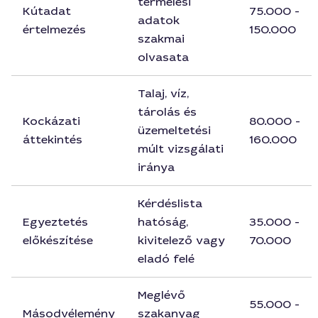
termelési
Kútadat
75.000 -
adatok
értelmezés
150.000
szakmai
olvasata
Talaj, víz,
tárolás és
Kockázati
80.000 -
üzemeltetési
áttekintés
160.000
múlt vizsgálati
iránya
Kérdéslista
Egyeztetés
hatóság,
35.000 -
előkészítése
kivitelező vagy
70.000
eladó felé
Meglévő
55.000 -
Másodvélemény
szakanyag