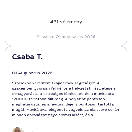
431 vélemény
frissítve 01 augusztus 2026
Csaba T.
01 Augusztus 2026
Szolnokon kerestem Olajmérnök segítséget. A
szakember gyorsan felmérte a helyzetet, részletesen
elmagyarázta a szükséges lépéseket, és a munka ára
120000 forintban állt meg. A helyszínt pontosan
meghatározta, és a javítás ideje is pontosan tartotta
magát. Munkájával elégedett vagyok, az olajcsere során
minden apróságot figyelemmel kísért, és a
végeredmény működik rendben. A szolgáltatás a
közelben elérhető, szívélyes és professzionális volt.