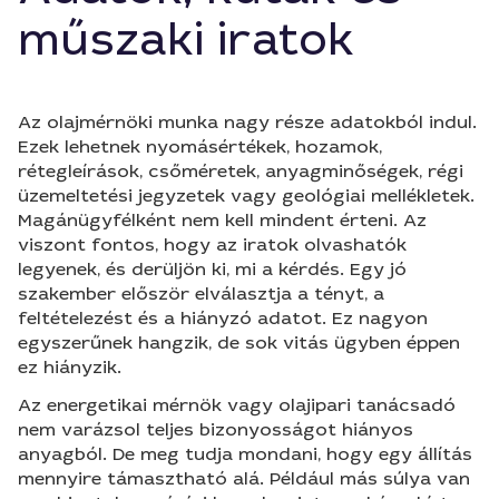
műszaki iratok
Az olajmérnöki munka nagy része adatokból indul.
Ezek lehetnek nyomásértékek, hozamok,
rétegleírások, csőméretek, anyagminőségek, régi
üzemeltetési jegyzetek vagy geológiai mellékletek.
Magánügyfélként nem kell mindent érteni. Az
viszont fontos, hogy az iratok olvashatók
legyenek, és derüljön ki, mi a kérdés. Egy jó
szakember először elválasztja a tényt, a
feltételezést és a hiányzó adatot. Ez nagyon
egyszerűnek hangzik, de sok vitás ügyben éppen
ez hiányzik.
Az energetikai mérnök vagy olajipari tanácsadó
nem varázsol teljes bizonyosságot hiányos
anyagból. De meg tudja mondani, hogy egy állítás
mennyire támasztható alá. Például más súlya van