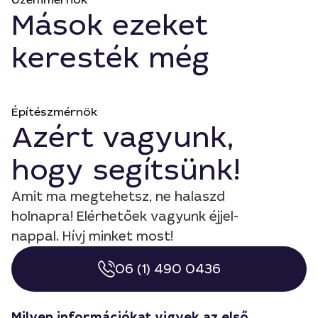
Mások ezeket
keresték még
Építészmérnök
Azért vagyunk,
hogy segítsünk!
Amit ma megtehetsz, ne halaszd
holnapra! Elérhetőek vagyunk éjjel-
nappal. Hívj minket most!
06 (1) 490 0436
Milyen információkat vigyek az első