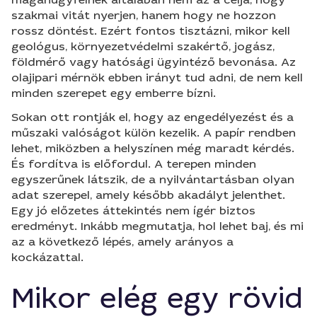
szakmai vitát nyerjen, hanem hogy ne hozzon
rossz döntést. Ezért fontos tisztázni, mikor kell
geológus, környezetvédelmi szakértő, jogász,
földmérő vagy hatósági ügyintéző bevonása. Az
olajipari mérnök ebben irányt tud adni, de nem kell
minden szerepet egy emberre bízni.
Sokan ott rontják el, hogy az engedélyezést és a
műszaki valóságot külön kezelik. A papír rendben
lehet, miközben a helyszínen még maradt kérdés.
És fordítva is előfordul. A terepen minden
egyszerűnek látszik, de a nyilvántartásban olyan
adat szerepel, amely később akadályt jelenthet.
Egy jó előzetes áttekintés nem ígér biztos
eredményt. Inkább megmutatja, hol lehet baj, és mi
az a következő lépés, amely arányos a
kockázattal.
Mikor elég egy rövid