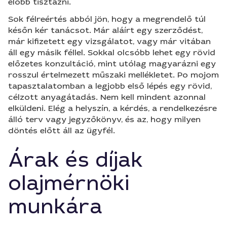
előbb tisztázni.
Sok félreértés abból jön, hogy a megrendelő túl
későn kér tanácsot. Már aláírt egy szerződést,
már kifizetett egy vizsgálatot, vagy már vitában
áll egy másik féllel. Sokkal olcsóbb lehet egy rövid
előzetes konzultáció, mint utólag magyarázni egy
rosszul értelmezett műszaki mellékletet. Po mojom
tapasztalatomban a legjobb első lépés egy rövid,
célzott anyagátadás. Nem kell mindent azonnal
elküldeni. Elég a helyszín, a kérdés, a rendelkezésre
álló terv vagy jegyzőkönyv, és az, hogy milyen
döntés előtt áll az ügyfél.
Árak és díjak
olajmérnöki
munkára