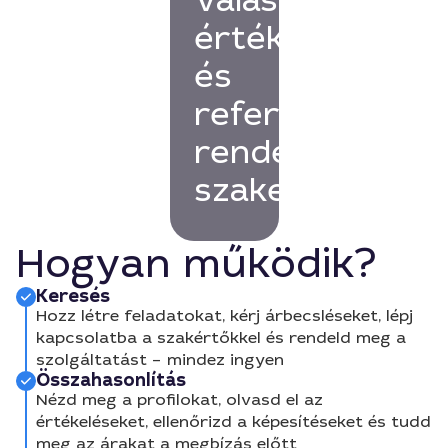
Válassz
értékelésekkel
és
referenciákkal
rendelkező
szakembert!
Hogyan működik?
Keresés
Hozz létre feladatokat, kérj árbecsléseket, lépj
kapcsolatba a szakértőkkel és rendeld meg a
szolgáltatást – mindez ingyen
Összahasonlítás
Nézd meg a profilokat, olvasd el az
értékeléseket, ellenőrizd a képesítéseket és tudd
meg az árakat a megbízás előtt