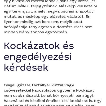
egy hivatalos mérési lapnak, mint egy kézzel írt,
dátum nélküli feljegyzésnek. Másképp kell kezelni
egy tervrajzot, amely megvalósulási állapotot
mutat, és másképp egy előzetes vázlatot. Én
ilyenkor mindig azt keresem, melyik adat
befolyásolja ténylegesen a döntést. Mert nem
minden hiány fontos egyformán.
Kockázatok és
engedélyezési
kérdések
Olajjal, gázzal, tartállyal, kúttal vagy
csővezetékkel kapcsolatos ügyben a kockázat
nem csak műszaki. Lehet környezeti, pénzügyi,
használati és későbbi értékesítési kockázat is. Egy
magánügyfélnek általában nem az a célja, hogy