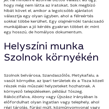
hogy még nem látta az iratokat. Sok megbízó
hibát követ el, amikor a legolcsóbb ajánlatot
választja egy olyan ügyben, ahol a félreértés
sokkal többe kerülhet. Egy olajmérnöki tanácsadó
munkájában a jó kérdés gyakran többet ér, mint
egy hosszú, de homályos dokumentum.
Helyszíni munka
Szolnok környékén
Szolnok belvárosa, Szandaszőlős, Pletykafalu, a
vasút környéke, az ipari területek és a Tisza közeli
részek más műszaki helyzeteket hozhatnak. A
környező településeken, például Tószeg,
Rákóczifalva, Abony vagy Újszász irányában is
előfordulhat olyan ingatlan vagy telephely, ahol
régi tárolás, fúrási múlt, közműnyomvonal vagy