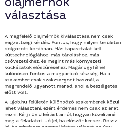
olajmérnök
választása
A megfelelő olajmérnök kiválasztása nem csak
végzettségi kérdés. Fontos, hogy milyen területen
dolgozott korábban. Más tapasztalat kell
kúttechnológiához, más tároláshoz, más
csővezetékhez, és megint más környezeti
kockázatok előszűréséhez. Magánügyfélnél
különösen fontos a magyarázó készség. Ha a
szakember csak szakzsargont használ, a
megrendelő ugyanott marad, ahol a beszélgetés
előtt volt.
A Qjob.hu felületén különböző szakemberek közül
lehet választani, ezért érdemes nem csak az árat
nézni. Kérj rövid leírást arról, hogyan közelítené
meg a feladatot. Jó jel, ha először kérdez. Rossz
jel, ha mindenre azonnal biztos választ ad úgy,