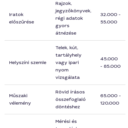
Rajzok,
jegyzőkönyvek,
Iratok
32.000 -
régi adatok
előszűrése
55.000
gyors
átnézése
Telek, kút,
tartályhely
45.000
Helyszíni szemle
vagy ipari
- 85.000
nyom
vizsgálata
Rövid írásos
Műszaki
65.000 -
összefoglaló
vélemény
120.000
döntéshez
Mérési és