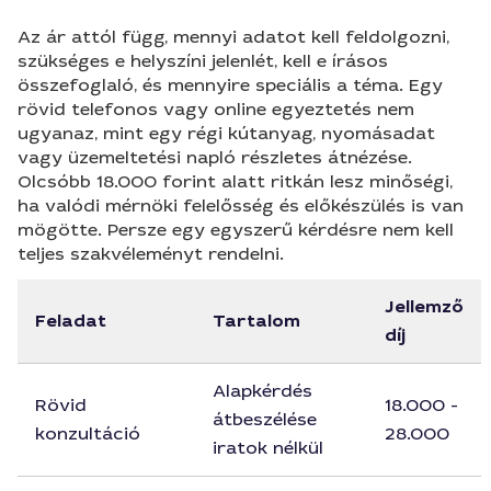
Az ár attól függ, mennyi adatot kell feldolgozni,
szükséges e helyszíni jelenlét, kell e írásos
összefoglaló, és mennyire speciális a téma. Egy
rövid telefonos vagy online egyeztetés nem
ugyanaz, mint egy régi kútanyag, nyomásadat
vagy üzemeltetési napló részletes átnézése.
Olcsóbb 18.000 forint alatt ritkán lesz minőségi,
ha valódi mérnöki felelősség és előkészülés is van
mögötte. Persze egy egyszerű kérdésre nem kell
teljes szakvéleményt rendelni.
Jellemző
Feladat
Tartalom
díj
Alapkérdés
Rövid
18.000 -
átbeszélése
konzultáció
28.000
iratok nélkül