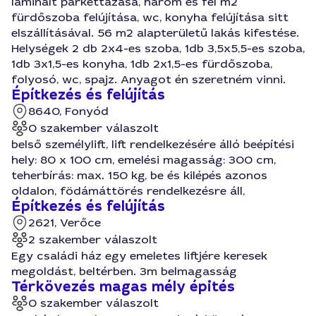
laminált parkettázása, három és fél m2
fürdőszoba felújítása, wc, konyha felújítása sitt
elszállításával. 56 m2 alapterületű lakás kifestése.
Helységek 2 db 2x4-es szoba, 1db 3,5x5,5-es szoba,
1db 3x1,5-es konyha, 1db 2x1,5-es fürdőszoba,
folyosó, wc, spajz. Anyagot én szeretném vinni.
Építkezés és felújítás
8640, Fonyód
0 szakember válaszolt
belső személylift, lift rendelkezésére álló beépítési
hely: 80 x 100 cm, emelési magasság: 300 cm,
teherbírás: max. 150 kg, be és kilépés azonos
oldalon, födámáttörés rendelkezésre áll,
Építkezés és felújítás
2621, Verőce
2 szakember válaszolt
Egy családi ház egy emeletes liftjére keresek
megoldást, beltérben. 3m belmagasság
Térkövezés magas mély épités
0 szakember válaszolt