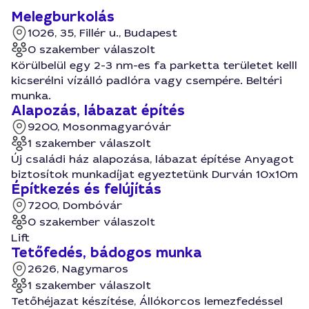
Melegburkolás
1026, 35, Fillér u., Budapest
0 szakember válaszolt
Körülbelül egy 2-3 nm-es fa parketta területet kelll
kicserélni vízálló padlóra vagy csempére. Beltéri
munka.
Alapozás, lábazat építés
9200, Mosonmagyaróvár
1 szakember válaszolt
Új családi ház alapozása, lábazat építése Anyagot
biztosítok munkadíjat egyeztetünk Durván 10x10m
Építkezés és felújítás
7200, Dombóvár
0 szakember válaszolt
Lift
Tetőfedés, bádogos munka
2626, Nagymaros
1 szakember válaszolt
Tetőhéjazat készítése, Állókorcos lemezfedéssel