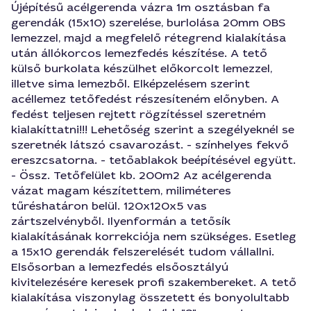
Újépítésű acélgerenda vázra 1m osztásban fa
gerendák (15x10) szerelése, burlolása 20mm OBS
lemezzel, majd a megfelelő rétegrend kialakítása
után állókorcos lemezfedés készítése. A tető
külső burkolata készülhet előkorcolt lemezzel,
illetve sima lemezből. Elképzelésem szerint
acéllemez tetőfedést részesíteném előnyben. A
fedést teljesen rejtett rögzítéssel szeretném
kialakíttatni!!! Lehetőség szerint a szegélyeknél se
szeretnék látszó csavarozást. - színhelyes fekvő
ereszcsatorna. - tetőablakok beépítésével együtt.
- Össz. Tetőfelület kb. 200m2 Az acélgerenda
vázat magam készítettem, miliméteres
tűréshatáron belül. 120x120x5 vas
zártszelvényből. Ilyenformán a tetősík
kialakításának korrekciója nem szükséges. Esetleg
a 15x10 gerendák felszerelését tudom vállallni.
Elsősorban a lemezfedés elsőosztályú
kivitelezésére keresek profi szakembereket. A tető
kialakítása viszonylag összetett és bonyolultabb