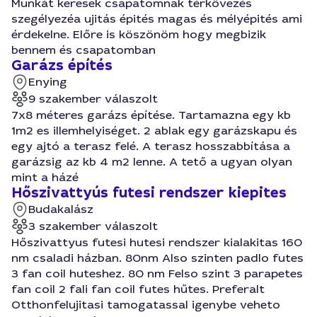
Munkát keresek csapatomnak térkövezés
szegélyezéa ujitás épités magas és mélyépités ami
érdekelne. Előre is köszönöm hogy megbizik
bennem és csapatomban
Garázs építés
Enying
9 szakember válaszolt
7x8 méteres garázs építése. Tartamazna egy kb
1m2 es illemhelyiséget. 2 ablak egy garázskapu és
egy ajtó a terasz felé. A terasz hosszabbítása a
garázsig az kb 4 m2 lenne. A tető a ugyan olyan
mint a házé
Hőszivattyús futesi rendszer kiepites
Budakalász
3 szakember válaszolt
Hőszivattyus futesi hutesi rendszer kialakitas 160
nm csaladi házban. 80nm Also szinten padlo futes
3 fan coil huteshez. 80 nm Felso szint 3 parapetes
fan coil 2 fali fan coil futes hűtes. Preferalt
Otthonfelujitasi tamogatassal igenybe veheto