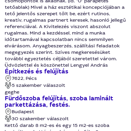
csomópontok is akadnak. (ld. "0" parapetes
tetőablak) Mivel a ház esztétikai koncepciójában a
tető jelentős szerepet tőlt be, ezért rutinos,
kreatív, rugalmas partnert keresek, hasonló jellegű
referenciával. A Kivitelezés viszont abszolut
rugalmas. Mind a kezdéssel, mind a munka
időtartamával kapcsolatban nincs semmilyen
elvárásom. Anyagbeszerzés, szállítási feladatok
megegyezés szerint. Szíves megkeresésüket
további egyeztetés céljából szeretettel várom.
Üdvözlettel és köszönettel Lengyel András
Építkezés és felújítás
7622, Pécs
5 szakember válaszolt
geghe
Fürdőszoba felújítás, szoba laminált
parkettázása, festés.
Budapest
30 szakember válaszolt
Kettő darab 8 m2-es és egy 15 m2-es szoba