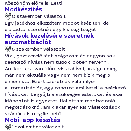
Köszönöm előre is, Letti
Modkészítés
0 szakember válaszolt
Egy játékhoz elkezdtem modot ksézíteni de
elakadta, szeretnék egy kis segítseget
Hívások kezelésére szeretnék
automatizációt
8 szakember válaszolt
Víz-, gázszerelőként dolgozom és nagyon sok
beérkező hívást nem tudok időben felvenni.
Amikor újra van időm visszahívni, addigra meg
már nem aktuális vagy nem nem bízik meg b
ennem stb. Ezért szeretnék valamilyen
automatizációt, egy robotot ami kezeli a beérkező
hívásokat, begyűjti a szükséges adatokat és akár
időpontot is egyeztet. Hallottam már hasonló
megoldásokról, amik akár ilyen kis vállalkozások
számára is megfiethető.
Mobil app készítés
1 szakember válaszolt