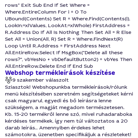
rows" Exit Sub End If Set Where =
Where.EntireColumn For i = 0 To
UBound(Contents) Set R = Where.Find(Contents(i),
LookIn:=xlValues, LookAt:=xlWhole) FirstAddress =
R.Address Do If All Is Nothing Then Set All = R Else
Set All = Union(All, R) Set R = Where.FindNext(R)
Loop Until R.Address = FirstAddress Next
All.EntireRow.Select If MsgBox("Delete all these
rows?", vbYesNo + vbDefaultButton2) = vbYes Then
All.EntireRow.Delete End If End Sub
Webshop termékleírások készítése
9 szakember válaszolt
Sziasztok! Webshopunkba termékleírások/rólunk
menü készítésében szeretném segítségeteket kérni
csak magyarul, egyedi és bő leírásra lenne
szükségem, a magját megadom természetesen.
Kb. 15-20 termékről lenne szó, mivel ruhadaraboka
kérdéses termékek, így nem túl változtatos a 20
darab leírás.. Amennyiben érdekes lehet
számotokra, üzenetben specifikáljuk a részleteket!