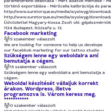
paramétereink beállítása - Mért adatok mentése - M
történő exportálása - Mérőcella kalibrációja és par
http://www.suretorque.eu/media/wysiwyg/download/sl
http://www.suretorque.eu/media/wysiwyg/download
Üdvözlettel Magyary-Kossa Zsolt okl. gépészmérnök
1134 Budapest, Rózsafa u. 13.
Facebook marketing
5 szakember válaszolt
We are looking for osmeone to help us develope
our facebbok marketing for our tattoo studio
Szükségem lenne egy weboldalra ami
bemutatja a cégem.
15 szakember válaszolt
Szükségem lenne egy weboldalra ami bemutatja a
cégem.
Weboldal készítését vállaljuk korrekt
árakon. Wordpress, illetve
programozva is. Várom keress meg,
***********
0 szakember válaszolt