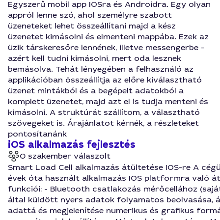
Egyszerű mobil app IOSra és Androidra. Egy olyan
appról lenne szó, ahol személyre szabott
üzeneteket lehet összeállítani majd a kész
üzenetet kimásolni és elmenteni mappába. Ezek az
üzik társkeresőre lennének, illetve messengerbe -
azért kell tudni kimásolni, mert oda lesznek
bemásolva. Tehát lényegében a felhasználó az
applikációban összeállítja az előre kiválasztható
üzenet mintákból és a begépelt adatokból a
komplett üzenetet, majd azt el is tudja menteni és
kimásolni. A struktúrát szállítom, a választható
szövegeket is. Árajánlatot kérnék, a részleteket
pontosítanánk
iOS alkalmazás fejlesztés
0 szakember válaszolt
Smart Load Cell alkalmazás átültetése IOS-re A cégün
évek óta használt alkalmazás IOS platformra való át
funkciói: - Bluetooth csatlakozás mérőcellához (sajá
által küldött nyers adatok folyamatos beolvasása, á
adattá és megjelenítése numerikus és grafikus form