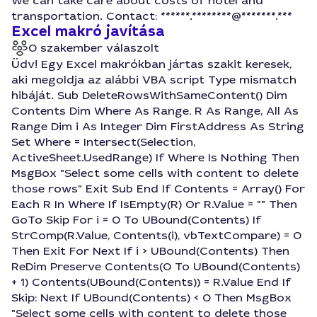
We can take care about costs of hotel and
transportation. Contact: ******.********@*******.***
Excel makró javítása
0 szakember válaszolt
Üdv! Egy Excel makrókban jártas szakit keresek,
aki megoldja az alábbi VBA script Type mismatch
hibáját. Sub DeleteRowsWithSameContent() Dim
Contents Dim Where As Range, R As Range, All As
Range Dim i As Integer Dim FirstAddress As String
Set Where = Intersect(Selection,
ActiveSheet.UsedRange) If Where Is Nothing Then
MsgBox "Select some cells with content to delete
those rows" Exit Sub End If Contents = Array() For
Each R In Where If IsEmpty(R) Or R.Value = "" Then
GoTo Skip For i = 0 To UBound(Contents) If
StrComp(R.Value, Contents(i), vbTextCompare) = 0
Then Exit For Next If i > UBound(Contents) Then
ReDim Preserve Contents(0 To UBound(Contents)
+ 1) Contents(UBound(Contents)) = R.Value End If
Skip: Next If UBound(Contents) < 0 Then MsgBox
"Select some cells with content to delete those