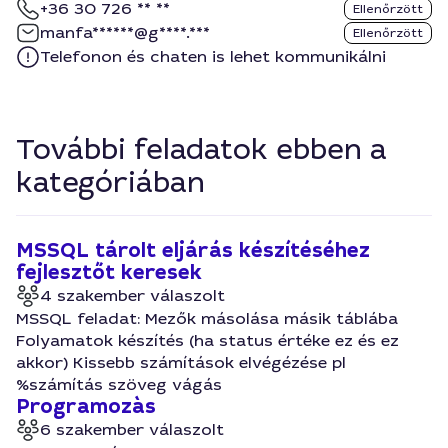
+36 30 726 ** **
Ellenőrzött
manfa******@g****.***
Ellenőrzött
Telefonon és chaten is lehet kommunikálni
További feladatok ebben a
kategóriában
MSSQL tárolt eljárás készítéséhez
fejlesztőt keresek
4 szakember válaszolt
MSSQL feladat: Mezők másolása másik táblába
Folyamatok készítés (ha status értéke ez és ez
akkor) Kissebb számítások elvégézése pl
%számítás szöveg vágás
Programozàs
6 szakember válaszolt