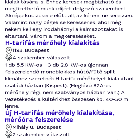
kialakítására is. Ehhez keresek megbízható és
megfizethető munkadíjért dolgozó szakembert.
Aki épp kocsicsere előtt áll, az kérem, ne keressen.
Valamint nagy cégek se keressenek, ahol még
nekem kell egy irodaháznyi alkalmazottakat is
eltartani. Várom a megkereséseket.
H-tarifás mérőhely kialakítás
1193, Budapest
4 szakember válaszolt
1 db 5,5 KW-os + 3 db 2,8 KW-os újonnan
felszerelendő monoblokkos hűtő/fűtő split
klímához szeretnék H tarifa mérőhelyet kialakítani,
családi házban (Kispest). (Meglévő 32A-es
mérőhely régi, nem szabványos házban van.) A
vezetékezés a kültérikhez összesen kb. 40-50 m
lenne.
Új H-tarifás mérőhely kialakítása,
mérőóra felszerelése
Mihály u., Budapest
2 szakember válaszolt