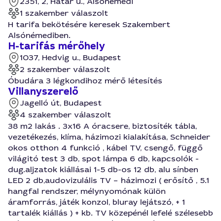
2351, 2, Határ u., Alsónémedi
1 szakember válaszolt
H tarifa bekötésére keresek Szakembert
Alsónémediben.
H-tarifás mérőhely
1037, Hedvig u., Budapest
2 szakember válaszolt
Óbudára 3 légkondihoz mérő létesítés
Villanyszerelő
Jagelló út, Budapest
4 szakember válaszolt
38 m2 lakás . 3x16 A óracsere, biztosíték tábla,
vezetékezés, klíma, házimozi kialakítása, Schneider
okos otthon 4 funkció , kábel TV, csengő, függő
világitó test 3 db, spot lámpa 6 db, kapcsolók -
dug.aljzatok kiállásai 1-5 db-os 12 db, alu sínben
LED 2 db,audovizulális TV – házimozi ( erősítő , 5.1
hangfal rendszer, mélynyomónak külön
áramforrás, játék konzol, bluray lejátszó, + 1
tartalék kiállás ) + kb. TV közepénél lefelé szélesebb