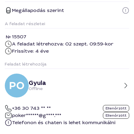
Megállapodás szerint
A feladat részletei
15507
A feladat létrehozva: 02 szept. 09:59-kor
Frissítve: 4 éve
Feladat létrehozója
Gyula
Offline
+36 30 743 ** **
Ellenőrzött
poker******@g****.***
Ellenőrzött
Telefonon és chaten is lehet kommunikálni