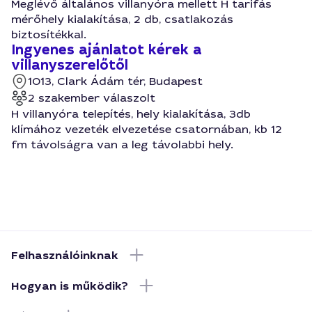
Meglévő általános villanyóra mellett H tarifás
mérőhely kialakítása, 2 db, csatlakozás
biztosítékkal.
Ingyenes ajánlatot kérek a
villanyszerelőtől
1013, Clark Ádám tér, Budapest
2 szakember válaszolt
H villanyóra telepítés, hely kialakítása, 3db
klímához vezeték elvezetése csatornában, kb 12
fm távolságra van a leg távolabbi hely.
Felhasználóinknak
Hogyan is működik?