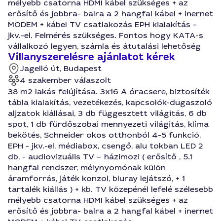
mélyebb csatorna HDMI kábel szükséges + az
erősítő és jobbra- balra a 2 hangfal kábel + inernet
MODEM + kábel TV csatlakozás EPH kialakítás -
jkv.-el. Felmérés szükséges. Fontos hogy KATA-s
vállalkozó legyen, számla és átutalási lehetőség
Villanyszerelésre ajánlatot kérek
Jagelló út, Budapest
4 szakember válaszolt
38 m2 lakás felújítása. 3x16 A óracsere, biztosíték
tábla kialakítás, vezetékezés, kapcsolók-dugaszoló
aljzatok kiállásai, 3 db függesztett világitás, 6 db
spot, 1 db fürdőszobai mennyezeti világitás, klíma
bekötés, Schneider okos otthonból 4-5 funkció,
EPH - jkv.-el, médiabox, csengő, alu tokban LED 2
db, - audiovizuális TV – házimozi ( erősítő , 5.1
hangfal rendszer, mélynyomónak külön
áramforrás, játék konzol, bluray lejátszó, + 1
tartalék kiállás ) + kb. TV közepénél lefelé szélesebb
mélyebb csatorna HDMI kábel szükséges + az
erősítő és jobbra- balra a 2 hangfal kábel + inernet