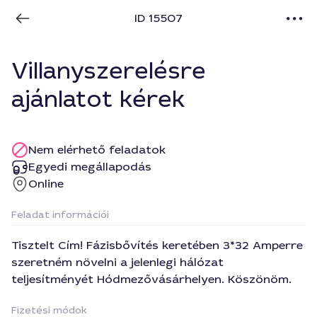
ID 15507
Villanyszerelésre
ajánlatot kérek
Nem elérhető feladatok
Egyedi megállapodás
Online
Feladat információi
Tisztelt Cím! Fázisbővítés keretében 3*32 Amperre
szeretném növelni a jelenlegi hálózat
teljesítményét Hódmezővásárhelyen. Köszönöm.
Fizetési módok