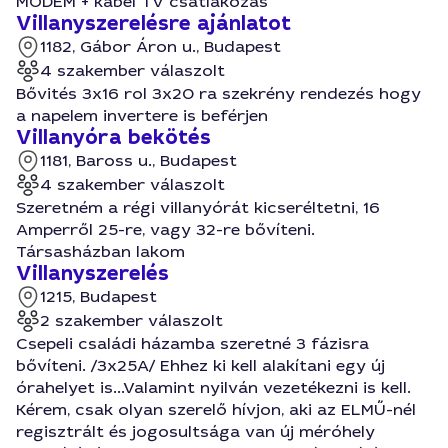
MODEM + kábel TV csatlakozás
Villanyszerelésre ajánlatot
1182, Gábor Áron u., Budapest
4 szakember válaszolt
Bővités 3x16 rol 3x20 ra szekrény rendezés hogy
a napelem invertere is beférjen
Villanyóra bekötés
1181, Baross u., Budapest
4 szakember válaszolt
Szeretném a régi villanyórát kicseréltetni, 16
Amperről 25-re, vagy 32-re bővíteni.
Társasházban lakom
Villanyszerelés
1215, Budapest
2 szakember válaszolt
Csepeli családi házamba szeretné 3 fázisra
bővíteni. /3x25A/ Ehhez ki kell alakítani egy új
órahelyet is...Valamint nyilván vezetékezni is kell.
Kérem, csak olyan szerelő hívjon, aki az ELMŰ-nél
regisztrált és jogosultsága van új méróhely