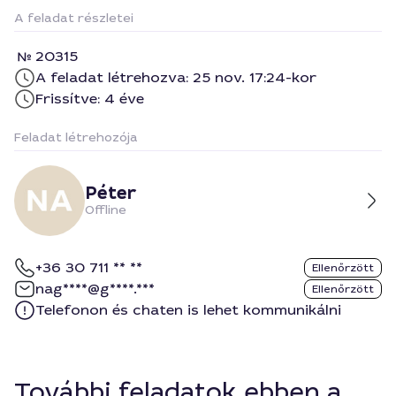
A feladat részletei
20315
A feladat létrehozva: 25 nov. 17:24-kor
Frissítve: 4 éve
Feladat létrehozója
Péter
Offline
+36 30 711 ** **
Ellenőrzött
nag****@g****.***
Ellenőrzött
Telefonon és chaten is lehet kommunikálni
További feladatok ebben a