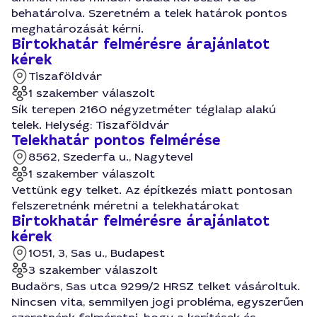
behatárolva. Szeretném a telek határok pontos
meghatározását kérni.
Birtokhatár felmérésre árajánlatot
kérek
Tiszaföldvár
1 szakember válaszolt
Sík terepen 2160 négyzetméter téglalap alakú
telek. Helység: Tiszaföldvár
Telekhatár pontos felmérése
8562, Szederfa u., Nagytevel
1 szakember válaszolt
Vettünk egy telket. Az építkezés miatt pontosan
felszeretnénk méretni a telekhatárokat
Birtokhatár felmérésre árajánlatot
kérek
1051, 3, Sas u., Budapest
3 szakember válaszolt
Budaörs, Sas utca 9299/2 HRSZ telket vásároltuk.
Nincsen vita, semmilyen jogi probléma, egyszerűen