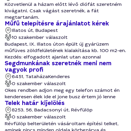
Közvetlenül a házam előtt lévő diófát szeretném
kivágatni. Csak vágást szeretnék, a fát
megtartanám.
Műfű telepítésre árajánlatot kérek
Illatos út, Budapest
10 szakember válaszolt
Budapest, IX. Illatos úton épült új gyárüzem
műfüves zöldfelületének kialakítása kb. 100 m2-en.
Kezdés: elfogadott ajanlat utan azonnal
Segdmunkának szeretnék meni nem
vagyok profi
6451, Tataháza
Kenderes
0 szakember válaszolt
Okes rendben adjon meg egy telefon számot én
kenderesen élek ide el jone busz értem jó lenne
Telek határ kijelölés
8253, 56, Badacsonyi út, Révfülöp
0 szakember válaszolt
Révfülöp belterületén vásároltam építési telket,
aminek nincs minden oldala körbezárva és