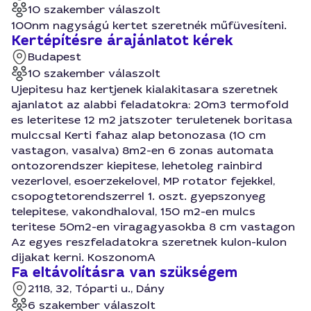
10 szakember válaszolt
100nm nagyságú kertet szeretnék műfüvesíteni.
Kertépítésre árajánlatot kérek
Budapest
10 szakember válaszolt
Ujepitesu haz kertjenek kialakitasara szeretnek
ajanlatot az alabbi feladatokra: 20m3 termofold
es leteritese 12 m2 jatszoter teruletenek boritasa
mulccsal Kerti fahaz alap betonozasa (10 cm
vastagon, vasalva) 8m2-en 6 zonas automata
ontozorendszer kiepitese, lehetoleg rainbird
vezerlovel, esoerzekelovel, MP rotator fejekkel,
csopogtetorendszerrel 1. oszt. gyepszonyeg
telepitese, vakondhaloval, 150 m2-en mulcs
teritese 50m2-en viragagyasokba 8 cm vastagon
Az egyes reszfeladatokra szeretnek kulon-kulon
dijakat kerni. KoszonomA
Fa eltávolításra van szükségem
2118, 32, Tóparti u., Dány
6 szakember válaszolt