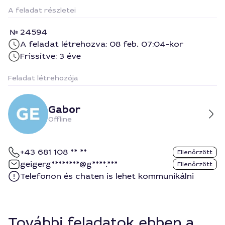
A feladat részletei
24594
A feladat létrehozva: 08 feb. 07:04-kor
Frissítve: 3 éve
Feladat létrehozója
Gabor
Offline
+43 681 108 ** **
Ellenőrzött
geigerg********@g****.***
Ellenőrzött
Telefonon és chaten is lehet kommunikálni
További feladatok ebben a