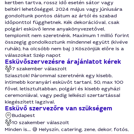
kertben tartva, rossz idő esetén sátor vagy
beltéri lehetőséggel. 2024 május vagy júniusára
gondoltunk pontos dátum az ártól és szabad
időponttol függhetnek. Kék dekorációval, csak
polgári esküvő lenne anyakönyvezetővel,
templomit nem szeretnénk. Maximum 1 millió forint
összegig gondolkoztunk mindennel együtt (kivéve
ruhák), ha olcsóbb nem baj :) Köszönjük előre is a
válaszokat Szép napot
Esküvőszervezésre árajánlatot kérek
7 szakember válaszolt
Sziasztok! Pàrommal szeretnénk egy kisebb,
intimebb koranyári esküvőt tartani, 50, max 100
fővel, letisztultabban, polgári és kisebb egyházi
ceremoniával, vagy pedig lelkészi szertartással
kiegészített lagzival.
Esküvő szervezőre van szükségem
Budapest
10 szakember válaszolt
Minden is... 😅 Helyszín, catering, zene, dekor, fotós,