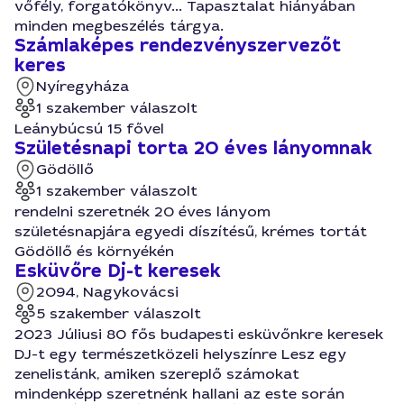
vőfély, forgatókönyv... Tapasztalat hiányában
minden megbeszélés tárgya.
Számlaképes rendezvényszervezőt
keres
Nyíregyháza
1 szakember válaszolt
Leánybúcsú 15 fővel
Születésnapi torta 20 éves lányomnak
Gödöllő
1 szakember válaszolt
rendelni szeretnék 20 éves lányom
születésnapjára egyedi díszítésű, krémes tortát
Gödöllő és környékén
Esküvőre Dj-t keresek
2094, Nagykovácsi
5 szakember válaszolt
2023 Júliusi 80 fős budapesti esküvőnkre keresek
DJ-t egy természetközeli helyszínre Lesz egy
zenelistánk, amiken szereplő számokat
mindenképp szeretnénk hallani az este során