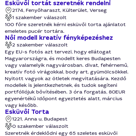
Esküvői tortát szeretnék rendelni
2174, Fenyőharaszt, Külterület, Verseg
1 szakember válaszolt
100 főre szeretnék kérni esküvői torta ajánlatot
emeletes pucér tortára.
Női modell kreatív fényképezéshez
2 szakember válaszolt
Egy EU-s fotós azt tervezi, hogy ellátogat
Magyarországra, és modellt keres Budapesten
vagy valamelyik nagyvárosban. divat, fehérnemű,
kreatív fotó virágokkal, body art, gyümölcsökkel.
Nyitott vagyok az ötletek megvitatására. Kezdő
modellek is jelentkezhetnek, és tudok segíteni
portfóliójuk bővítésében. 3 óra forgatás, 80EUR
egyenértékű Időpont egyeztetés alatt, március
vagy később.
Esküvői Torta
1221, Anna u, Budapest
0 szakember válaszolt
Szeretnék érdeklődni egy 65 szeletes esküvői