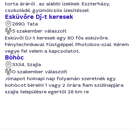
torta áráról , az alábbi ízekkek: Eszterházy,
csokoládé, gyümölcsös ízesítéssel.
Esküvőre Dj-t keresek
2890, Tata
5 szakember válaszolt
Esküvői DJ-t keresek egy 80 fős esküvőre.
Fénytechnikaval, Füstgéppel, Photobox-szal. Kérem
vegye fel velem a kapcsolatot.
Bòhòc
3334, Szajla
0 szakember válaszolt
Jònapot holnapi nap folyamàn szeretnèk egy
bohòcot bèrelni 1 vagy 2 òràra fiam szülinapjàra
szajla települèsre egertöl 28 km re