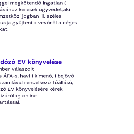
ggel megkötendő ingatlan (
dásához keresek ügyvédet,aki
mzetközi jogban ill. széles
udja gyűjteni a vevőről a céges
kat
dózó EV könyvelése
mber válaszolt
ÁFA-s, havi 1 kimenő, 1 bejövő
számlával rendelkező főállású,
zó EV könyvelésére kérek
Kizárólag online
rtással.