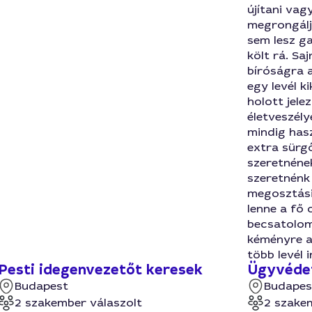
újítani vagy
megrongálja
sem lesz ga
költ rá. Sa
bíróságra ad
egy levél k
holott jele
életveszély
mindig hasz
extra sürg
szeretnének
szeretnénk
megosztási
lenne a fő 
becsatolom
kéményre a 
több levél 
Pesti idegenvezetőt keresek
Ügyvéde
Budapest
Budapes
2 szakember válaszolt
2 szake