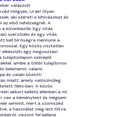
mber válaszolt
yvéd Hölgyes, Urak! Olyan
sek, aki szereti a kihívásokat és
l az első nehézségnél. A
 a következők: Egy vitás
ási szerződés és egy vitás
tt kell bíróságra mennünk a
donossal. Egy közös osztatlan
r elkészült) egy megosztási
a tulajdonlapon szereplő
ekkel, amibe a többi tulajdonos
dó belemenni, valami
a és valaki közötti
ás miatt, amely valószínűleg
tetett 196x-ben. A közös
tén akkori kelletű ellenben a mi
n van a kéménytest és mégsem
vele semmit, mert a szomszéd
tve, a használat meg lett tiltva
ldalról, viszont fel kellene