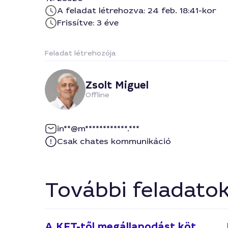
A feladat létrehozva: 24 feb. 18:41-kor
Frissítve: 3 éve
Feladat létrehozója
Zsolt Miguel
Offline
in**@m************.***
Csak chates kommunikáció
További feladato
A KFT-től megállapodást köt