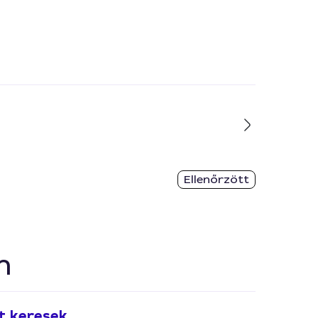
Ellenőrzött
n
t keresek