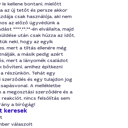
 le kellene bontani, mielőtt
 az új tetőt és persze akkor
zdája csak használója, aki nem
jnos az előző ügyvédünk a
ást ****.**.**-én elvállalta, majd
iküldése után csak húzza az időt,
ztük neki, hogy az egyik
es, mert a tiltás ellenére még
nálják, a másik pedig azért
ős, mert a lányomék családot
 bővíteni, amihez építkezni
 a részünkön. Tehát egy
 szerződés és egy tulajdon jog
csapásvonal. A mellékletbe
 a megosztási szerződére és a
reakciót, nincs felsólítás sem
irány a bírógág!
t keresek
t
mber válaszolt