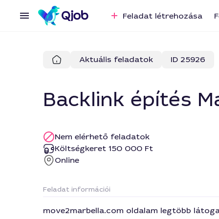
Feladat létrehozása
F
Aktuális feladatok
ID 25926
Backlink építés 
Nem elérhető feladatok
Költségkeret 150 000 Ft
Online
Feladat információi
move2marbella.com oldalam legtöbb látogat