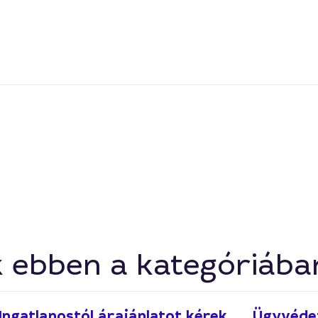
k ebben a kategóriába
Ingatlanostól árajánlatot kérek
Ügyvéde