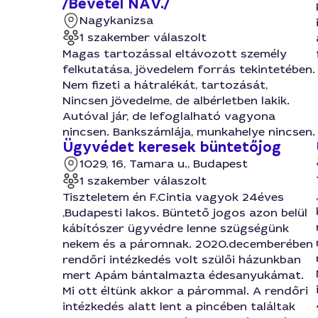
/Bevétel NAV./
Nagykanizsa
1 szakember válaszolt
Magas tartozással eltávozott személy
felkutatása, jövedelem forrás tekintetében.
Nem fizeti a hátralékát, tartozását,
Nincsen jövedelme, de albérletben lakik.
Autóval jár, de lefoglalható vagyona
nincsen. Bankszámlája, munkahelye nincsen.
Ügyvédet keresek büntetőjog
1029, 16, Tamara u., Budapest
1 szakember válaszolt
Tiszteletem én F.Cintia vagyok 24éves
,Budapesti lakos. Büntető jogos azon belül
kábítószer ügyvédre lenne szügségünk
nekem és a páromnak. 2020.decemberében
rendőri intézkedés volt szülői házunkban
mert Apám bántalmazta édesanyukámat.
Mi ott éltünk akkor a párommal. A rendőri
intézkedés alatt lent a pincében találtak