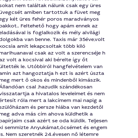
sokat nem találtak nálunk csak egy üres
üvegcsét amiben tartottuk a füvet meg
egy két üres fehér poros maradványos
pakkot.. Feltehető hogy apám ennek az
eladásával is foglalkozik és mély alvilági
dolgokba van benne. Taxis már 35éve,volt
kocsia amit lekapcsoltak több kiló
marihuanaval csak az volt a szerencséje h
az volt a kocsival aki bérelte így őt
ültették le. Utóbbiról hangfelvételem van
amin azt hangoztatja h ezt is azért úszta
meg mert ő okos és mindenből kimászik.
Állandóan csal ,hazudik szándékosan
visszatartja a hivatalos leveleimet és nem
értesít róla mert a lakcímem mai napig a
szülőházam és persze hiába van kezdetől
meg adva más cím ahova küldhetik a
papírjaim csak azért se oda küldik. Teljesen
ki semmizte Anyukámat,öcsémet és engem
is. Nem szeretnék 24.évesen nő létemre