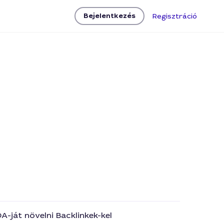
Bejelentkezés
Regisztráció
-ját növelni Backlinkek-kel