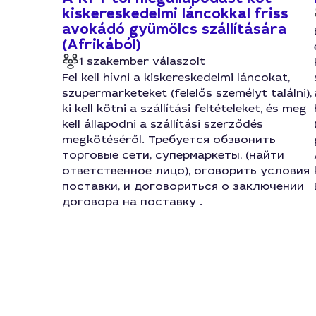
kiskereskedelmi láncokkal friss
avokádó gyümölcs szállítására
(Afrikából)
1 szakember válaszolt
Fel kell hívni a kiskereskedelmi láncokat,
szupermarketeket (felelős személyt találni),
ki kell kötni a szállítási feltételeket, és meg
kell állapodni a szállítási szerződés
megkötéséről. Требуется обзвонить
торговые сети, супермаркеты, (найти
ответственное лицо), оговорить условия
поставки, и договориться о заключении
договора на поставку .