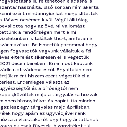
fogyasztásra ill. feltehetően eladásra is
szánta/ használta. Első sorban rám akarta
kenni ezért mindannyiunkat megpislitettek
a 13éves öcsémen kívűl. Végül állítólag
bevallotta hogy az övé. Mi vallomást
tettünk a rendőrségen mert a mi
vizeletünben is találtak thc-t, amfetamin
származékot. Be ismertük párommal hogy
igen fogyasztók vagyunk vállaltuk a fél
éves elterelést sikeresen el is végeztük
2021 decemberében . Erre most kaptunk
vádiratot vádemelésről. Egyáltalán nem
értjük miért hiszem ezért végeztük el a
terlést. Érdemleges választ az
ügyészségtől és a bíróságtól nem
kapok,közölték majd a tárgyalásra hozzak
minden bizonyítékot és papírt. Ha minden
igaz lesz egy tárgyalás majd áprilisban.
Félek hogy apám az ügyvédjével ránk
húzza a vizestakarót úgy hogy ártatlanok
vagyunk csak füvesek…bizonyítékot túl