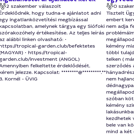
2 szakember válaszolt
0 szake
Érdeklődnék, hogy tudna-e ajánlatot adni
Tisztelt Üg
egy ingatlanközvetítési megbízással
embert kere
kapcsolatban, amelynek tárgya egy Siófoki
nem adja fe
szórakozóhely értékesítése. Az teljes leírás
problémáim
az alábbi linken olvasható: •
megállapod
https://tropical-garden.club/befektetes
kémény mia
(MAGYAR) • https://tropical-
többi tulaj
garden.club/investment (ANGOL)
telken ( má
Amennyiben felkeltette érdeklődését,
szerződés 
kérem jelezze. Kapcsolat: ********@*********.**
hányadrész
B. Kornél - ÜVIG
nem hajlan
dédnagypap
megállapod
szóban köt
kémény szin
lakásunkba
kezdhetek 
bele van kö
mind a két o