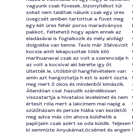
vagyunk csak füvesek…bizonyítékot túl
sokat nem találtak nálunk csak egy üres
üvegcsét amiben tartottuk a füvet meg
egy két üres fehér poros maradványos
pakkot.. Feltehető hogy apám ennek az
eladásával is foglalkozik és mély alvilági
dolgokba van benne. Taxis már 35éve,volt
kocsia amit lekapcsoltak több kiló
marihuanaval csak az volt a szerencséje h
az volt a kocsival aki bérelte így őt
ültették le. Utóbbiról hangfelvételem van
amin azt hangoztatja h ezt is azért úszta
meg mert ő okos és mindenből kimászik.
Állandóan csal ,hazudik szándékosan
visszatartja a hivatalos leveleimet és nem
értesít róla mert a lakcímem mai napig a
szülőházam és persze hiába van kezdetől
meg adva más cím ahova küldhetik a
papírjaim csak azért se oda küldik. Teljesen
ki semmizte Anyukámat,öcsémet és engem