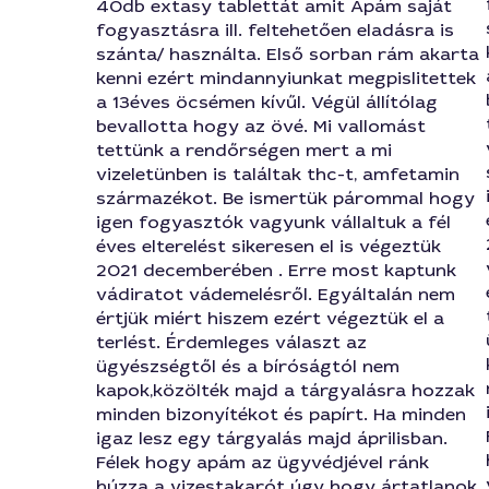
40db extasy tablettát amit Apám saját
fogyasztásra ill. feltehetően eladásra is
szánta/ használta. Első sorban rám akarta
kenni ezért mindannyiunkat megpislitettek
a 13éves öcsémen kívűl. Végül állítólag
bevallotta hogy az övé. Mi vallomást
tettünk a rendőrségen mert a mi
vizeletünben is találtak thc-t, amfetamin
származékot. Be ismertük párommal hogy
igen fogyasztók vagyunk vállaltuk a fél
éves elterelést sikeresen el is végeztük
2021 decemberében . Erre most kaptunk
vádiratot vádemelésről. Egyáltalán nem
értjük miért hiszem ezért végeztük el a
terlést. Érdemleges választ az
ügyészségtől és a bíróságtól nem
kapok,közölték majd a tárgyalásra hozzak
minden bizonyítékot és papírt. Ha minden
igaz lesz egy tárgyalás majd áprilisban.
Félek hogy apám az ügyvédjével ránk
húzza a vizestakarót úgy hogy ártatlanok