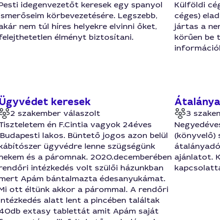
Pesti idegenvezetőt keresek egy spanyol
Külföldi cé
ismerőseim körbevezetésére. Legszebb,
céges) ela
akár nem túl híres helyekre elvinni őket,
jártas a ne
felejthetetlen élményt biztosítani.
körűen be t
információ
Ügyvédet keresek
Átalánya
2 szakember válaszolt
3 szake
Tiszteletem én F.Cintia vagyok 24éves
Negyedéves 
,Budapesti lakos. Büntető jogos azon belül
(könyvelő) 
kábítószer ügyvédre lenne szügségünk
átalányadó
nekem és a páromnak. 2020.decemberében
ajánlatot. 
rendőri intézkedés volt szülői házunkban
kapcsolatta
mert Apám bántalmazta édesanyukámat.
Mi ott éltünk akkor a párommal. A rendőri
intézkedés alatt lent a pincében találtak
40db extasy tablettát amit Apám saját