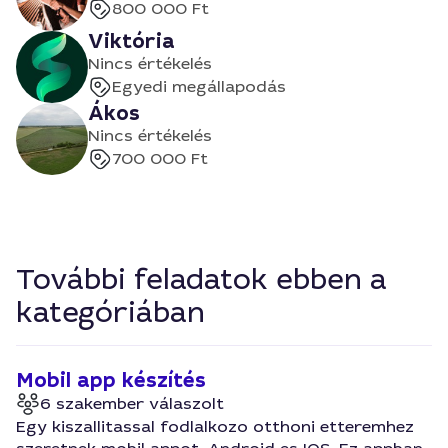
800 000 Ft
Viktória
Nincs értékelés
Egyedi megállapodás
Ákos
Nincs értékelés
700 000 Ft
További feladatok ebben a
kategóriában
Mobil app készítés
6 szakember válaszolt
Egy kiszallitassal fodlalkozo otthoni etteremhez