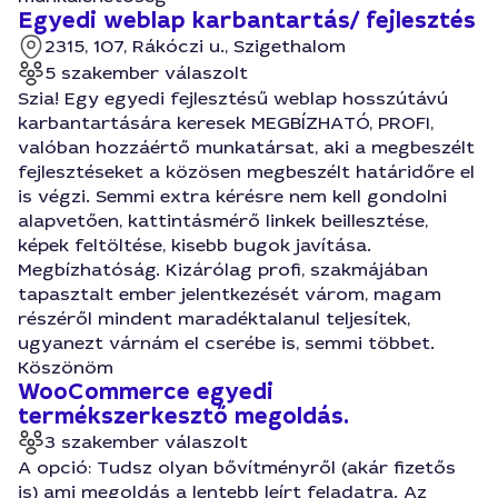
Egyedi weblap karbantartás/ fejlesztés
2315, 107, Rákóczi u., Szigethalom
5 szakember válaszolt
Szia! Egy egyedi fejlesztésű weblap hosszútávú
karbantartására keresek MEGBÍZHATÓ, PROFI,
valóban hozzáértő munkatársat, aki a megbeszélt
fejlesztéseket a közösen megbeszélt határidőre el
is végzi. Semmi extra kérésre nem kell gondolni
alapvetően, kattintásmérő linkek beillesztése,
képek feltöltése, kisebb bugok javítása.
Megbízhatóság. Kizárólag profi, szakmájában
tapasztalt ember jelentkezését várom, magam
részéről mindent maradéktalanul teljesítek,
ugyanezt várnám el cserébe is, semmi többet.
Köszönöm
WooCommerce egyedi
termékszerkesztő megoldás.
3 szakember válaszolt
A opció: Tudsz olyan bővítményről (akár fizetős
is) ami megoldás a lentebb leírt feladatra. Az