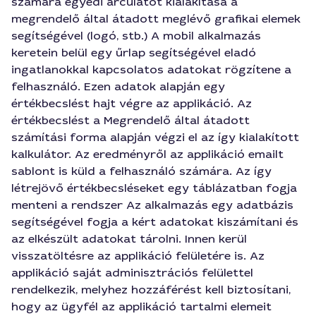
számára egyedi arculatot kialakítása a
megrendelő által átadott meglévő grafikai elemek
segítségével (logó, stb.) A mobil alkalmazás
keretein belül egy űrlap segítségével eladó
ingatlanokkal kapcsolatos adatokat rögzítene a
felhasználó. Ezen adatok alapján egy
értékbecslést hajt végre az applikáció. Az
értékbecslést a Megrendelő által átadott
számítási forma alapján végzi el az így kialakított
kalkulátor. Az eredményről az applikáció emailt
sablont is küld a felhasználó számára. Az így
létrejövő értékbecsléseket egy táblázatban fogja
menteni a rendszer Az alkalmazás egy adatbázis
segítségével fogja a kért adatokat kiszámítani és
az elkészült adatokat tárolni. Innen kerül
visszatöltésre az applikáció felületére is. Az
applikáció saját adminisztrációs felülettel
rendelkezik, melyhez hozzáférést kell biztosítani,
hogy az ügyfél az applikáció tartalmi elemeit