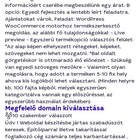
információért cserébe megbeszélünk egy árat. B
opció: Egyedi fejlesztés a lentebb leírt feladatra.
Ajánlatokat várok. Feladat: WordPress
WooCommerce motorhoz termékszerkesztő
megoldás, az alábbi fő tulajdonságokkal: - Live
preview - Egyszerű termékopció választós felület:
*Az alap képen elhelyezett rétegeket, képeket,
szövegeket nem lehet mozgatni. *Bal oldalt
görgetéskor is ottmaradó élő előnézet - Szükség
van egyedi szöveges mezőkre - Valamint olyan
magolásra, hogy adott a terméken 5-10 fix hely
ahova kis logókból lehet választani. (Minden helyre
kb. 100 fajta képből, melyek egyszerűen
kategorizálva vannak egy előszűréssel, az
egyszerűbb használat érdekében)
Megfelelő domain kiválasztása
10 szakember válaszolt
Üdv ! Weboldal készítésbe jártas szabadúszót
keresek. Épitőiparral illetve takarítással
foglalkozó cég számára teljes karbantartással ,