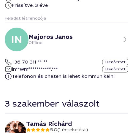
Frissítve: 3 éve
Feladat létrehozója
Majoros Janos
Offline
+36 70 311 ** **
Ellenőrzött
in**@m***********.***
Ellenőrzött
Telefonon és chaten is lehet kommunikálni
3 szakember válaszolt
Tamás Richárd
5.0
(1 értékelést)