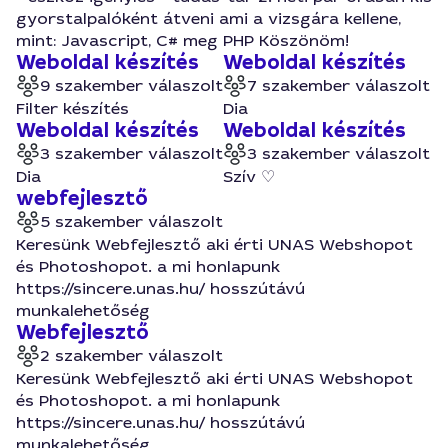
gyorstalpalóként átveni ami a vizsgára kellene,
mint: Javascript, C# meg PHP Köszönöm!
Weboldal készítés
Weboldal készítés
9 szakember válaszolt
7 szakember válaszolt
Filter készítés
Dia
Weboldal készítés
Weboldal készítés
3 szakember válaszolt
3 szakember válaszolt
Dia
Szív ♡
webfejlesztő
5 szakember válaszolt
Keresünk Webfejlesztő aki érti UNAS Webshopot
és Photoshopot. a mi honlapunk
https://sincere.unas.hu/ hosszútávú
munkalehetőség
Webfejlesztő
2 szakember válaszolt
Keresünk Webfejlesztő aki érti UNAS Webshopot
és Photoshopot. a mi honlapunk
https://sincere.unas.hu/ hosszútávú
munkalehetőség