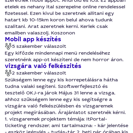
szeretnek mobil appot. Android es IOS. Ez appban
etelek es nehany ital szerepelne online rendelessel
fizetessel. Ezen kivul be szeretnek allitani egy
hatart kb 10-15km koron belul ahova tudunk
szalitani. Arat azeretnek kerni. Kerlek csak
emailben valaszolj. Koszonon
Mobil app készítés
5 szakember válaszolt
Egy kifőzde mindennapi menü rendeléséhez
szeretnénk app-ot készíteni de nem horror áron.
vizsgára való felkészités
2 szakember válaszolt
Szükségem lenne egy kis korrepetálásra hátha
tudna valaki segíteni. Szoftwerfejlesztó és
tesztelő OKJ-ra járok Május 31 lenne a vizsga,
ahhoz szűkségem lenne egy kis segítségre a
vizsgára való felkészülésben és vizsgaremek
projekt megírásában. Árajánlatot szeretnék kérni.
1. vizsgaremek projektem témája: ItPortal-
ticketing rendszer, ami tartalmazna: - kár jelentése
- eszköz igénylés - tudás-tár 2. heti pár órában kis