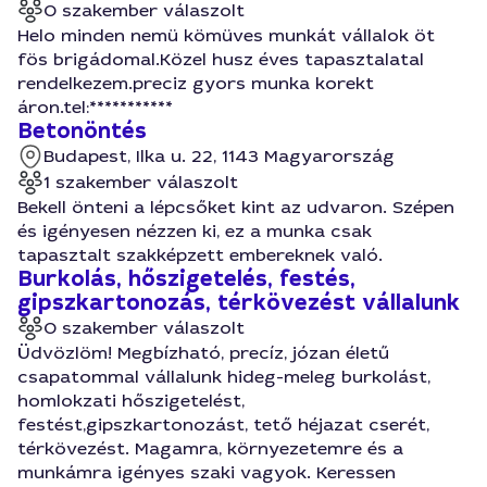
0 szakember válaszolt
Helo minden nemü kömüves munkát vállalok öt
fös brigádomal.Közel husz éves tapasztalatal
rendelkezem.preciz gyors munka korekt
áron.tel:***********
Betonöntés
Budapest, Ilka u. 22, 1143 Magyarország
1 szakember válaszolt
Bekell önteni a lépcsőket kint az udvaron. Szépen
és igényesen nézzen ki, ez a munka csak
tapasztalt szakképzett embereknek való.
Burkolás, hőszigetelés, festés,
gipszkartonozás, térkövezést vállalunk
0 szakember válaszolt
Üdvözlöm! Megbízható, precíz, józan életű
csapatommal vállalunk hideg-meleg burkolást,
homlokzati hőszigetelést,
festést,gipszkartonozást, tető héjazat cserét,
térkövezést. Magamra, környezetemre és a
munkámra igényes szaki vagyok. Keressen