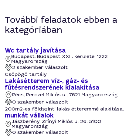
További feladatok ebben a
kategóriában
Wc tartály javítása
Budapest, Budapest XXII. kerülete, 1222
Magyarország
2 szakember válaszolt
Csöpögö tartály
Lakásétterem víz-, gáz- és
fűtésrendszerének kialakítása
Pécs, Perczel Miklós u., 7621 Magyarország
0 szakember válaszolt
200m2-es földszinti lakás étteremmé alakítása.
munkát vállalok
Jászberény, Zrínyi Miklós u. 26, 5100
Magyarország
0 szakember válaszolt