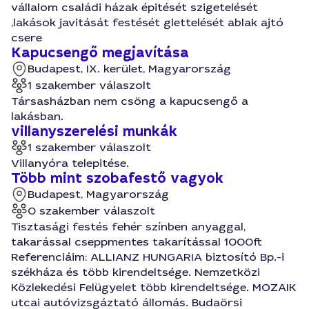
vállalom családi házak épitését szigetelését
,lakások javitását festését glettelését ablak ajtó
csere
Kapucsengő megjavítása
Budapest, IX. kerület, Magyarország
1 szakember válaszolt
Társasházban nem csöng a kapucsengő a
lakásban.
villanyszerelési munkák
1 szakember válaszolt
Villanyóra telepitése.
Több mint szobafestő vagyok
Budapest, Magyarország
0 szakember válaszolt
Tisztasági festés fehér színben anyaggal,
takarással cseppmentes takarítással 1000ft
Referenciáim: ALLIANZ HUNGARIA biztosító Bp.-i
székháza és több kirendeltsége. Nemzetközi
Közlekedési Felügyelet több kirendeltsége. MOZAIK
utcai autóvizsgáztató állomás. Budaörsi