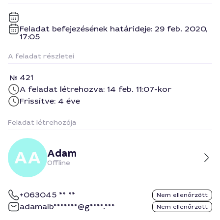
Feladat befejezésének határideje: 29 feb. 2020,
17:05
A feladat részletei
421
A feladat létrehozva: 14 feb. 11:07-kor
Frissítve: 4 éve
Feladat létrehozója
Adam
Offline
+063045 ** **
Nem ellenőrzött
adamalb*******@g****.***
Nem ellenőrzött