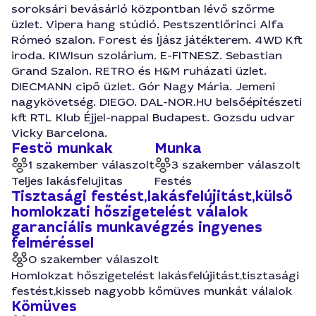
soroksári bevásárló központban lévő szőrme
üzlet. Vipera hang stúdió. Pestszentlőrinci Alfa
Rómeó szalon. Forest és Íjász játékterem. 4WD Kft
iroda. KIWIsun szolárium. E-FITNESZ. Sebastian
Grand Szalon. RETRO és H&M ruházati üzlet.
DIECMANN cipő üzlet. Gór Nagy Mária. Jemeni
nagykövetség. DIEGO. DAL-NOR.HU belsőépítészeti
kft RTL Klub Éjjel-nappal Budapest. Gozsdu udvar
Vicky Barcelona.
Festö munkak
Munka
1 szakember válaszolt
3 szakember válaszolt
Teljes lakásfelujitas
Festés
Tisztasági festést,lakásfelújitást,külső
homlokzati hőszigetelést válalok
garanciális munkavégzés ingyenes
felméréssel
0 szakember válaszolt
Homlokzat hőszigetelést lakásfelújitást,tisztasági
festést,kisseb nagyobb kőmüves munkát válalok
Kömüves