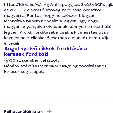
https://1drv.ms/w/s!AgWhlf4pUgyjszJGkQ8V9CRs_qi
e=wD6OD2 elérhető szöveg fordítása oroszról
magyarra. Fontos, hogy ne szószerit legyen
lefordítva hanem honosítva legyen, úgy hogy
magyar anyanyelvű olvasónak könnyen emészthető
legyen. A cikk fordításába csak a kiválasztás után
kezdjen bele, ellenkező esetben a munkát nem tudjuk
értékelni.
Angol nyelvű cikkek fordítására
keresek fordítót!
36 szakember válaszolt
Néhány számítástechnikai cikk/blog fordításához
keresek segítséget.
Felhasználóinknak