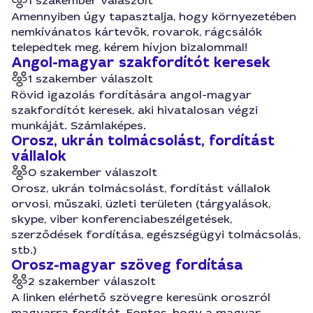
1 szakember válaszolt
Amennyiben úgy tapasztalja, hogy környezetében
nemkívánatos kártevők, rovarok, rágcsálók
telepedtek meg, kérem hívjon bizalommal!
Angol-magyar szakfordítót keresek
1 szakember válaszolt
Rövid igazolás fordítására angol-magyar
szakfordítót keresek, aki hivatalosan végzi
munkáját. Számlaképes.
Orosz, ukrán tolmácsolást, fordítást
vállalok
0 szakember válaszolt
Orosz, ukrán tolmácsolást, fordítást vállalok
orvosi, műszaki, üzleti területen (tárgyalások,
skype, viber konferenciabeszélgetések,
szerződések fordítása, egészségügyi tolmácsolás,
stb.)
Orosz-magyar szöveg fordítása
2 szakember válaszolt
A linken elérhető szövegre keresünk oroszról
magyarra fordítót. Fontos, hogy a magyar