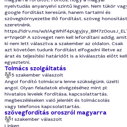
nyelvtudás anyanyelvi szintű legyen. Nem tükör vag
google fordítást keresünk, hanem tartalmi és
szövegkörnyezetbe illő fordítást, szöveg honosítás
szeretnénk.
https://1drv.ms/w/s!AgWhlf4pUgyjsy_BlM7z0ousJ_EL
e=1VqeGP A szöveget nem kell lefordítani addig, amit
ki nem lett választva a szakember az oldalon. Csak
azt követően tudunk fordítást elfogadni illetve az
árat és teljesítési határidőt is a kiválasztás előtt kell
egyeztetni.
Tolmács szolgáltatás
5 szakember válaszolt
Angol fordító tolmácsra lenne szükségünk, üzelti
angol. Olyan feladatok elvégzéséhez mint pl:
hivatalos levelek fordítása, kapcsolattartás,
megbeszéléseken való jelenlét és tolmácsolás
vagy telefonos kapcsolattartás.
szövegfordítás oroszról magyarra
1 szakember válaszolt
Linken