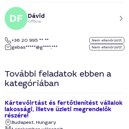
Dávid
Offline
+36 20 995 ** **
Nem ellenőrzött
gebas*****@g****.***
Nem ellenőrzött
További feladatok ebben a
kategóriában
Kártevőirtást és fertőtlenítést vállalok
lakossági, illetve üzleti megrendelők
részére!
Budapest, Hungary