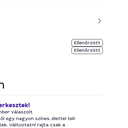
Ellenőrzött
Ellenőrzött
n
erkesztek!
mber válaszolt
ől egy nagyon színes, élettel teli
tek. Változtatni rajta csak a