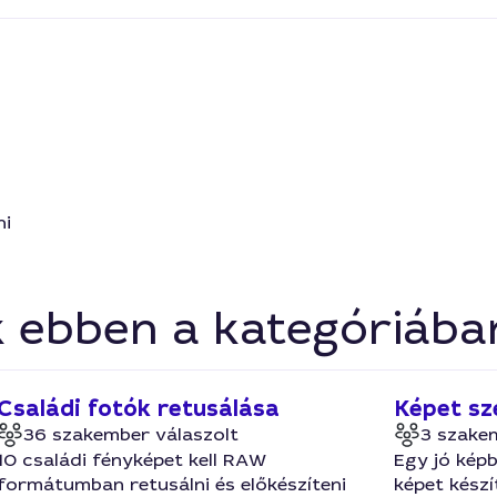
ni
k ebben a kategóriába
Családi fotók retusálása
Képet sz
36 szakember válaszolt
3 szake
10 családi fényképet kell RAW
Egy jó képb
formátumban retusálni és előkészíteni
képet készí