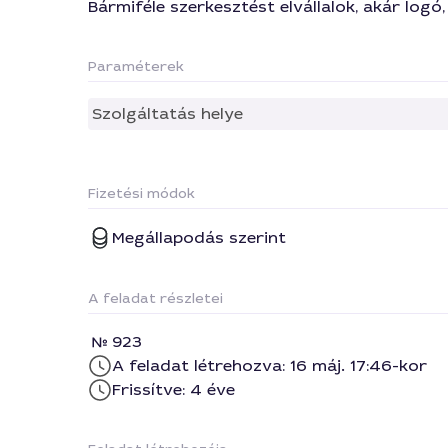
Bármiféle szerkesztést elvállalok, akár logó
Paraméterek
Szolgáltatás helye
Fizetési módok
Megállapodás szerint
A feladat részletei
923
A feladat létrehozva: 16 máj. 17:46-kor
Frissítve: 4 éve