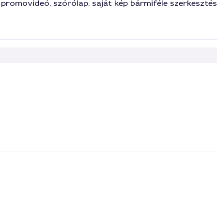
, promovideó, szórólap, saját kép bármiféle szerkesztés