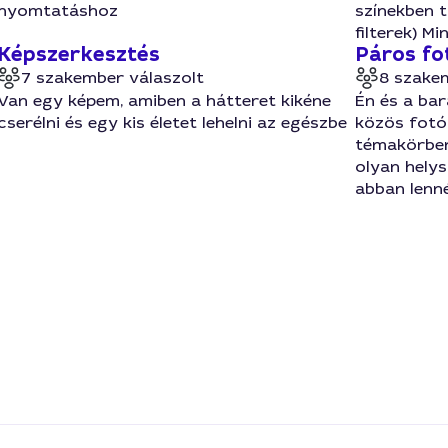
nyomtatáshoz
színekben t
filterek) M
Képszerkesztés
Páros fo
7 szakember válaszolt
8 szake
Van egy képem, amiben a hátteret kikéne
Én és a ba
cserélni és egy kis életet lehelni az egészbe
közös fotó
témakörben
olyan helys
abban lenn