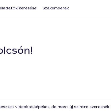
eladatok keresése
Szakemberek
olcsón!
esztek videókat,képeket, de most új szintre szeretnék lé