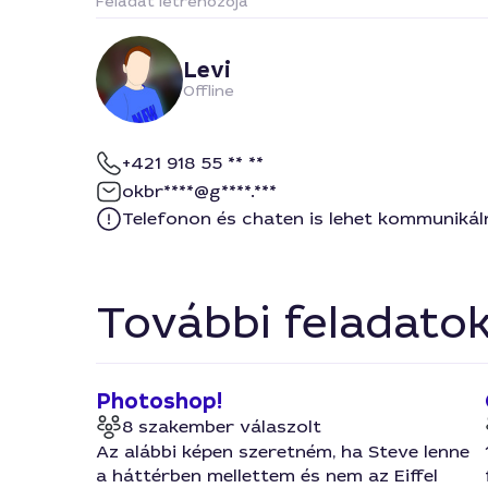
Feladat létrehozója
Levi
Offline
+421 918 55 ** **
okbr****@g****.***
Telefonon és chaten is lehet kommunikál
További feladato
Photoshop!
8 szakember válaszolt
Az alábbi képen szeretném, ha Steve lenne
a háttérben mellettem és nem az Eiffel