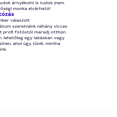
udok árnyékolni is tudok (nem
inőségi munka elvárható!
tózás
mber válaszolt
rátom szeretnénk néhány vicces
t profi fotóstól maradj otthon
, lehetőleg egy lakásban vagy
zínen, ahol úgy tűnik, mintha
énk.