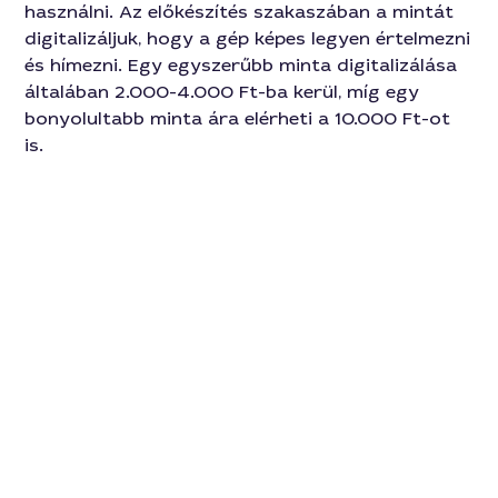
használni. Az előkészítés szakaszában a mintát
digitalizáljuk, hogy a gép képes legyen értelmezni
és hímezni. Egy egyszerűbb minta digitalizálása
általában 2.000-4.000 Ft-ba kerül, míg egy
bonyolultabb minta ára elérheti a 10.000 Ft-ot
is.
A hímzési munka
Az előkészítés után következik a hímzési munka.
Itt a hímzőgép elkezdi a hímzést a minta alapján.
A hímzési munka költségei a minta
bonyolultságától és méretétől függenek. Egy
egyszerű, kisebb méretű (például 5x5 cm) minta
hímzése körülbelül 3.000-5.000 Ft-ba kerül, míg
egy nagyobb, bonyolultabb minta ára elérheti a
20.000 Ft-ot is.