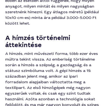
ebben az esetben attól függenek, hogy milyen
anyagot, milyen mintát és milyen nagyságban
szeretnénk hímezni. Egy átlagos méretű (például
10x10 cm-es) minta ára például 3.000-5.000 Ft
között lehet.
A hímzés történelmi
áttekintése
A hímzés, mint művészeti forma, több ezer éves
múltra tekint vissza. Az emberiség történelme
során a hímzés a szépség, a gazdagság, és a
státusz szimbóluma volt. A gépi hímzés a 19.
században jelent meg, amikor az ipari
forradalom alapjaiban változtatta meg a
textilipart. Az első hímzőgépek még nagyon
egyszerűek voltak, és csak egy színt tudtak
használni. Azóta azonban a technológia sokat
fejlődött, és ma már nagyon bonyolult és színes