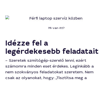
Mi van itt?
Idézze fel a
legérdekesebb feladatait
– Szeretek szmítógép-szerelő lenni, ezért
számomra minden eset érdekes. Leginkább a
nem szokványos feladatokat szeretem. Nem
csak az olyanokat, hogy: „Tisztítsa meg a
számítógépet a vírusoktól”, „Cserélje ki a
billentyűzetet a laptopon”, hanem azokat,
amelyek túllépnek a mindennapi kereteken. Volt
egy megrendelés: videófal aktiválása és
konfigurálása egy karaoke bárban. Ugyanakkor