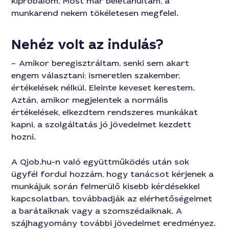
kipróbálom. Most már beletanultam, a
munkarend nekem tökéletesen megfelel.
Nehéz volt az indulás?
– Amikor beregisztráltam, senki sem akart
engem választani: ismeretlen szakember,
értékelések nélkül. Eleinte keveset kerestem.
Aztán, amikor megjelentek a normális
értékelések, elkezdtem rendszeres munkákat
kapni, a szolgáltatás jó jövedelmet kezdett
hozni.
A Qjob.hu-n való együttműködés után sok
ügyfél fordul hozzám, hogy tanácsot kérjenek a
munkájuk során felmerülő kisebb kérdésekkel
kapcsolatban, továbbadják az elérhetőségeimet
a barátaiknak vagy a szomszédaiknak. A
szájhagyomány további jövedelmet eredményez.