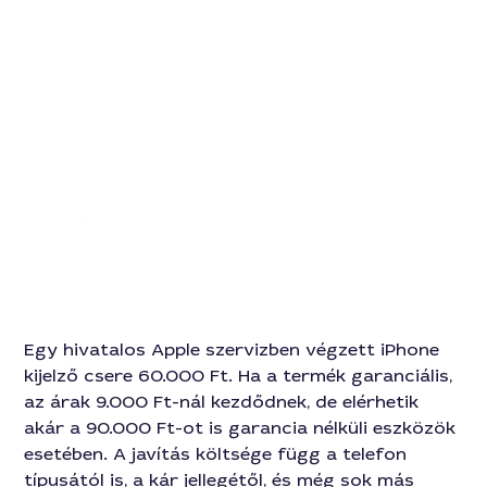
12794
Egy hivatalos Apple szervizben végzett iPhone
kijelző csere 60.000 Ft. Ha a termék garanciális,
az árak 9.000 Ft-nál kezdődnek, de elérhetik
akár a 90.000 Ft-ot is garancia nélküli eszközök
esetében. A javítás költsége függ a telefon
típusától is, a kár jellegétől, és még sok más