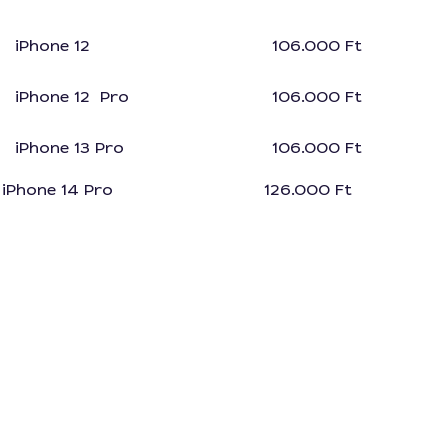
iPhone 12
106.000 Ft
iPhone 12 Pro
106.000 Ft
iPhone 13 Pro
106.000 Ft
iPhone 14 Pro
126.000 Ft
Forrás:
Apple
Az Apple 36.000 Ft és 126.000 Ft közötti plusz
költséget szabhat ki az eszközre további
javítások szükségességét illetően, például
véletlen károsodás esetén.
Nézd meg kik a legjobban értékelt telefon
szerelők a környékeden!