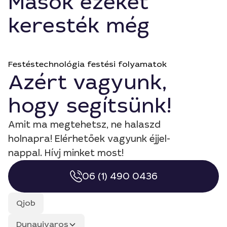
Mások ezeket
keresték még
Festéstechnológia festési folyamatok
Azért vagyunk,
hogy segítsünk!
Amit ma megtehetsz, ne halaszd
holnapra! Elérhetőek vagyunk éjjel-
nappal. Hívj minket most!
06 (1) 490 0436
Qjob
Dunaujvaros