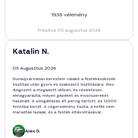
1938 vélemény
frissítve 05 augusztus 2026
Katalin N.
05 Augusztus 2026
Dunaújvárosban kerestem valakit a festékeszközök
tisztítás után gyors és szakszerű tisztítására. Alex
dolgozott a megadott időben, és részletesen
elmagyarázta, milyen gépeket és mosószereket
használt. A szolgáltatás 45 percig tartott, és 12000
forintba került. A végeredmény tiszta, a kefék nem
maradtak lazaak, és a festék eltávolításával
kapcsolatos tippeket is kaptam a jövőre nézve. Könnyen
elérhető volt, kedves a kommunikáció, a munka
minősége kiemelkedő volt.
Alex D.