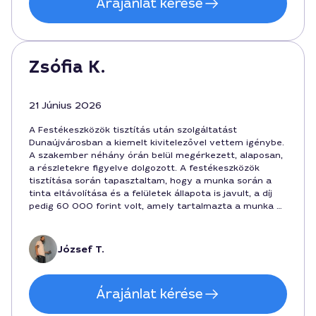
Árajánlat kérése
Zsófia K.
21 Június 2026
A Festékeszközök tisztítás után szolgáltatást
Dunaújvárosban a kiemelt kivitelezővel vettem igénybe.
A szakember néhány órán belül megérkezett, alaposan,
a részletekre figyelve dolgozott. A festékeszközök
tisztítása során tapasztaltam, hogy a munka során a
tinta eltávolítása és a felületek állapota is javult, a díj
pedig 60 000 forint volt, amely tartalmazta a munka és
a kellemes kiszolgálási díjakat. A fix ár és a gyors
határidő nagyon szimpatikusak voltak.
József T.
Árajánlat kérése