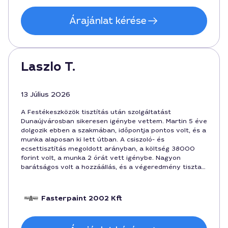
Árajánlat kérése
Laszlo T.
13 Július 2026
A Festékeszközök tisztítás után szolgáltatást
Dunaújvárosban sikeresen igénybe vettem. Martin 5 éve
dolgozik ebben a szakmában, időpontja pontos volt, és a
munka alaposan ki lett útban. A csiszoló- és
ecsettisztítás megoldott arányban, a költség 38000
forint volt, a munka 2 órát vett igénybe. Nagyon
barátságos volt a hozzáállás, és a végeredmény tiszta
lett, minden eszközt úgy adtak vissza, mintha új lenne.
Fasterpaint 2002 Kft