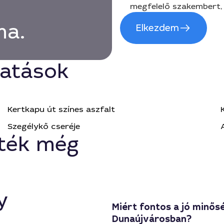
megfelelő szakembert, 
ma.
Elkezdem
tatások
Kertkapu út színes aszfalt
Szegélykő cseréje
ték még
y
Miért fontos a jó minős
Dunaújvárosban?