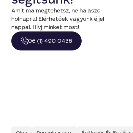
Amit ma megtehetsz, ne halaszd
holnapra! Elérhetőek vagyunk éjjel-
nappal. Hívj minket most!
06 (1) 490 0436
Qjob
Dunaujvaros
Építkezés És Felújít