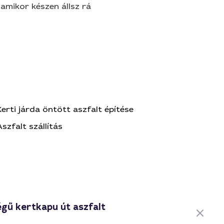
amikor készen állsz rá
Kerti járda öntött aszfalt építése
Aszfalt szállítás
égű kertkapu út aszfalt