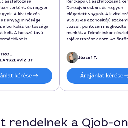
út aszfaltozása
Kertkapu út aszfaltozását k
ban történt, és nagyon
Dunaújvárosban, és nagyon
agyok. A kivitelezés
elégedett vagyok. A kivitelez
, az anyag minősége
95833-as azonosítójú szakem
n, a burkolás tartóssága
József, pontosan megkezdte 
t kelt. A hosszú távú
munkát, a felméréskor részle
formációkat is
tájékoztatást adott. Az öntö
 elmagyarázták, a
aszfalt vastagsága és a felül
egadott kereten belül
simasága első osztályú, a hos
NTROL
József T.
ülbelül 420000 forintért
évekig tartó tartósságot sze
LANSZERVÍZ BT
 munka 2 nap alatt
tartva végezte a feladatot. 
 ütemtervhez igazodtak, és
költség a megállapított árban
ánlat kérése
Árajánlat kérése
lőtti rész esztétikusan
maradt, végül 45000 forintér
az ösvényhez.
a projekt, és a munka 2 nap al
készen állt. A környék rendez
maradt, mindent tisztán hagy
maga után.
t rendelnek a Qjob-o