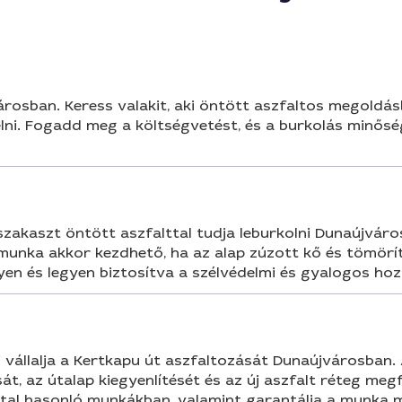
városban. Keress valakit, aki öntött aszfaltos megoldás
lni. Fogadd meg a költségvetést, és a burkolás minőségét
tszakaszt öntött aszfalttal tudja leburkolni Dunaújvár
t. munka akkor kezdhető, ha az alap zúzott kő és tömör
gyen és legyen biztosítva a szélvédelmi és gyalogos ho
 vállalja a Kertkapu út aszfaltozását Dunaújvárosban. 
ását, az útalap kiegyenlítését és az új aszfalt réteg me
ttal hasonló munkákban, valamint garantálja a munka m