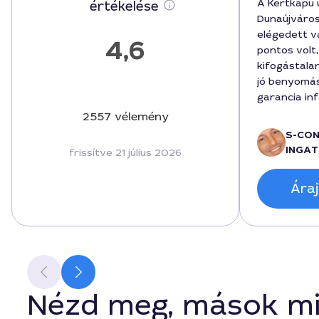
A Kertkapu 
értékelése
Dunaújváros
elégedett v
4,6
pontos volt
kifogástala
jó benyomás
garancia in
részletesen
2557 vélemény
költség a m
S-CO
maradt, kör
INGAT
frissítve 21 július 2026
végezték, a
zajlott. Az
Áraj
a kertkapu e
illeszkedik 
Nézd meg, mások mi