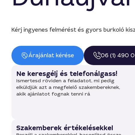
Kérj ingyenes felmérést és gyors burkoló kisz
Árajánlat kérése
06 (1) 490 
Ne keresgélj és telefonálgass!
Ismertesd röviden a feladatot, mi pedig
elküldjük azt a megfelelő szakembereknek,
akik ajánlatot fognak tenni rá
Szakemberek értékelésekkel
Beszélj a szakemberekkel, hasonlítsd össze