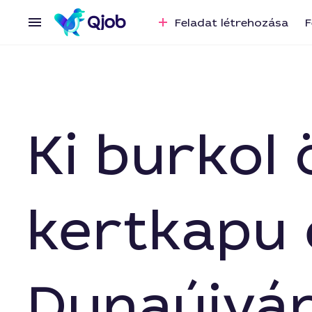
Feladat létrehozása
F
Ki burkol 
kertkapu e
Dunaújvá