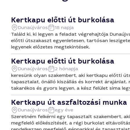
Kertkapu előtti út burkolása
Dunaújváros
18 napja
Találd ki, ki legyen a feladat végrehajtója Dunaúj
előtti útszakaszt egyenletesen, tartósan leszigete
legyenek előzetes megtekintések.
Kertkapu előtti út burkolása
Dunaújváros
2 hónapja
keresünk olyan szakembert, aki kertkapu előtti ú
tapasztalat, önálló kiszállás és korrekt árajánla
takarékos és gyors legyen, a kész felület sima le
Kertkapu út aszfaltozási munka
Dunaújváros
egy éve
Szeretném felkérni egy tapasztalt szakembert, aki
megfelelő előkészítését, a régi burkolat eltávolít
rendelkezzen megfelelő gépparkkal és tapasztala