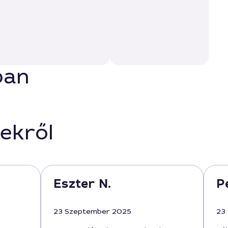
ban
ekről
Eszter N.
P
23 Szeptember 2025
23