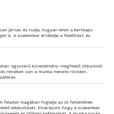
ban jártas, és tudja, hogyan lehet a kertkapu
 is. A szakember értékelje a felállítást, és
osban. egyszerű követelmény: megfelelő útburkoló
ítés rendben van; a munka menete röviden,
zzáférés
A feladat magában foglalja az út felületének
gfelelő elkészítését. Elvárásom, hogy a szakember
inőségét és időbeni befejezését. A munka során