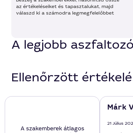
az értékeléseiket és tapasztalukat, majd
válaszd ki a számodra legmegfelelőbbet
A legjobb aszfaltoz
Ellenőrzött értékel
Márk V
21 Július 20
A szakemberek átlagos