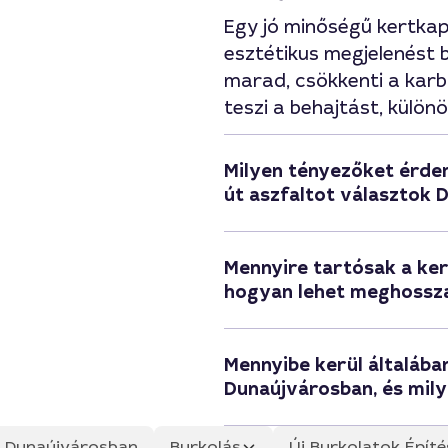
Egy jó minőségű kertka
esztétikus megjelenést 
marad, csökkenti a karb
teszi a behajtást, külön
Milyen tényezőket érde
út aszfaltot választok
Mennyire tartósak a ker
hogyan lehet meghossza
Mennyibe kerül általába
Dunaújvárosban, és mily
ás Dunaújvárosban
Burkolás
Új Burkolatok Építé