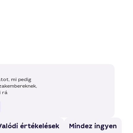
tot, mi pedig
szakembereknek,
i rá
Valódi értékelések
Mindez ingyen