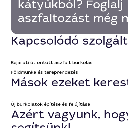
kátyúkból? Foglalj
aszfaltozást még 
Kapcsolódó szolgál
Bejárati út öntött aszfalt burkolás
Földmunka és tereprendezés
Mások ezeket keres
Új burkolatok építése és felújítása
Azért vagyunk, hog
segítsünk!