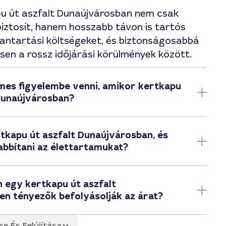
pu út aszfalt Dunaújvárosban nem csak
biztosít, hanem hosszabb távon is tartós
antartási költségeket, és biztonságosabbá
ösen a rossz időjárási körülmények között.
mes figyelembe venni, amikor kertkapu
 Dunaújvárosban?
tkapu út aszfalt Dunaújvárosban, és
bbítani az élettartamukat?
n egy kertkapu út aszfalt
en tényezők befolyásolják az árat?
se És Felújítása