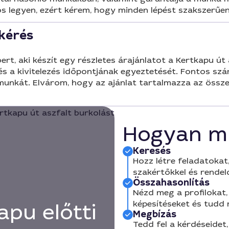
ós legyen, ezért kérem, hogy minden lépést szakszerűen
 kérés
, aki készít egy részletes árajánlatot a Kertkapu út 
s a kivitelezés időpontjának egyeztetését. Fontos s
munkát. Elvárom, hogy az ajánlat tartalmazza az össz
Hogyan m
Keresés
Hozz létre feladatokat,
szakértőkkel és rendel
Összahasonlítás
Nézd meg a profilokat, 
képesítéseket és tudd
apu előtti
Megbízás
Tedd fel a kérdéseidet,