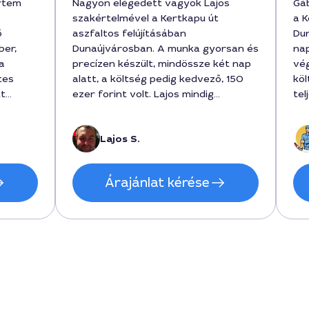
értem
Nagyon elégedett vagyok Lajos
Gá
szakértelmével a Kertkapu út
a K
ő
aszfaltos felújításában
Du
ber,
Dunaújvárosban. A munka gyorsan és
nap
a
precízen készült, mindössze két nap
vég
tes
alatt, a költség pedig kedvező, 150
köl
tt
ezer forint volt. Lajos mindig
tel
et
figyelmes volt és jól kommunikált, így
Na
szú
könnyű volt vele együtt dolgozni.
sza
Lajos S.
m előtt
Bátran ajánlom mindenkinek!
A
Árajánlat kérése
t zárult
att
ett
ott
n