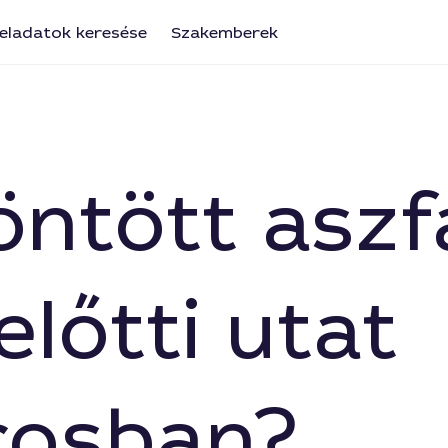
eladatok keresése
Szakemberek
öntött aszf
lőtti utat
rosban?