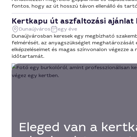
fontos, hogy az út hosszú távon ellenálló és tart
Kertkapu út aszfaltozási ajánlat
Dunaújváros
egy éve
Dunaújvárosban keresek egy megbízható szakembert
felmérését, az anyagszükséglet meghatározását é
elképzeléseimet és magas színvonalon végezze a 
időtartamát.
Eleged van a kertk