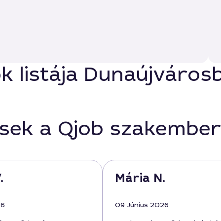
ók listája Dunaújváros
ések a Qjob szakember
.
Mária N.
26
09 Június 2026