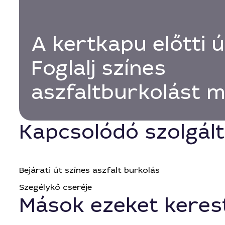
A kertkapu előtti ú
Foglalj színes
aszfaltburkolást m
Kapcsolódó szolgál
Bejárati út színes aszfalt burkolás
Szegélykő cseréje
Mások ezeket keres