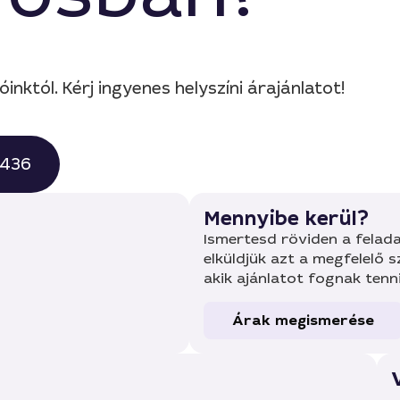
nktól. Kérj ingyenes helyszíni árajánlatot!
0436
Mennyibe kerül?
Ismertesd röviden a felada
elküldjük azt a megfelelő 
akik ajánlatot fognak tenn
Árak megismerése