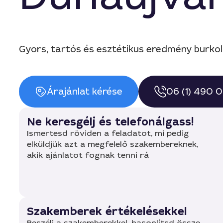
Gyors, tartós és esztétikus eredmény burkolói
Árajánlat kérése
06 (1) 490 
Ne keresgélj és telefonálgass!
Ismertesd röviden a feladatot, mi pedig
elküldjük azt a megfelelő szakembereknek,
akik ajánlatot fognak tenni rá
Szakemberek értékelésekkel
Beszélj a szakemberekkel, hasonlítsd össze