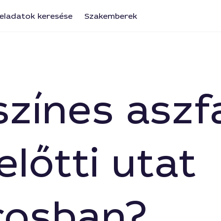
eladatok keresése
Szakemberek
színes aszfa
lőtti utat
rosban?