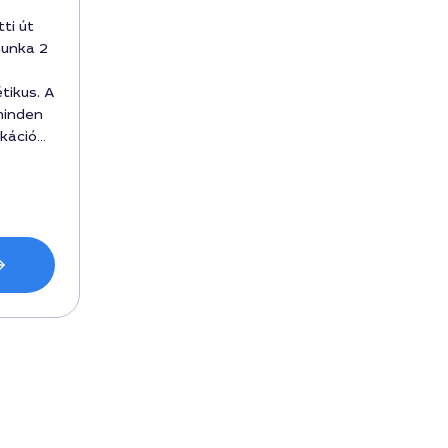
ti út
munka 2
tikus. A
minden
káció
gedett
n