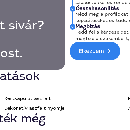
szakértőkkel és rendel
Összahasonlítás
Nézd meg a profilokat, 
képesítéseket és tudd
t sivár?
Megbízás
Tedd fel a kérdéseidet,
megfelelő szakembert, 
ost.
Elkezdem
tatások
Kertkapu út aszfalt
Dekoratív aszfalt nyomjel
ték még