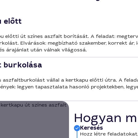
 előtt
u előtti út színes aszfalt borítását. A feladat: megterv
burkolást. Elvárások: megbízható szakember, korrekt ár,
 és árajánlat után válnak világossá.
út burkolása
aszfaltburkolást vállal a kertkapu előtti útra. A felad
yek: legyen tapasztalata hasonló projektekben, legyen
Hogyan m
Keresés
Hozz létre feladatokat,