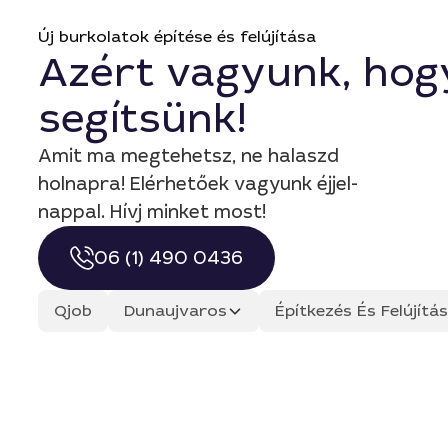
Új burkolatok építése és felújítása
Azért vagyunk, hog
segítsünk!
Amit ma megtehetsz, ne halaszd
holnapra! Elérhetőek vagyunk éjjel-
nappal. Hívj minket most!
06 (1) 490 0436
Qjob
Dunaujvaros
Építkezés És Felújít