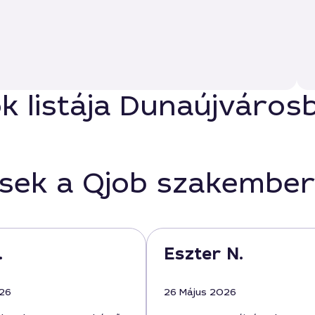
ók listája Dunaújváros
ések a Qjob szakember
.
Eszter N.
026
26 Május 2026