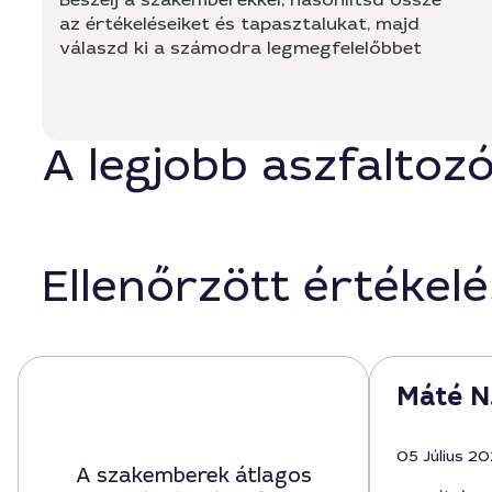
az értékeléseiket és tapasztalukat, majd
válaszd ki a számodra legmegfelelőbbet
A legjobb aszfaltoz
Ellenőrzött értékel
Máté N
05 Július 2
A szakemberek átlagos