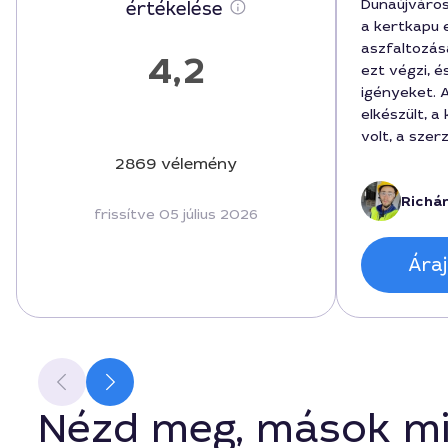
Dunaújváro
értékelése
a kertkapu e
aszfaltozás
4,2
ezt végzi, 
igényeket. 
elkészült, a
volt, a sze
minimális ex
2869 vélemény
eredmény ta
Richár
színek élén
frissítve 05 július 2026
játéka melle
kommunikáci
Áraj
egyeztetés 
aki Dunaújv
feladatra k
Nézd meg, mások mi