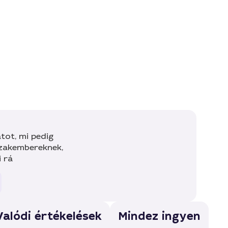
tot, mi pedig
szakembereknek,
i rá
Valódi értékelések
Mindez ingyen