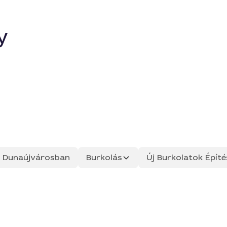
y
ás Dunaújvárosban
Burkolás
Új Burkolatok Építé