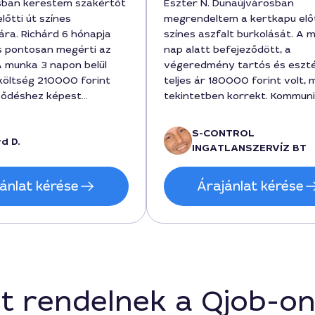
sban kerestem szakértőt
Eszter N. Dunaújvárosban
lőtti út színes
megrendeltem a kertkapu előt
ára. Richárd 6 hónapja
színes aszfalt burkolását. A 
és pontosan megérti az
nap alatt befejeződött, a
A munka 3 napon belül
végeredmény tartós és eszté
 költség 210000 forint
teljes ár 180000 forint volt, 
rződéshez képest
tekintetben korrekt. Kommuni
tra költséggel. Az
gördülékeny volt, nagyon elé
rtós és esztétikus, a
vagyok a szakemberrel.
S-CONTROL
d D.
kek maradtak a gyerekek
INGATLANSZERVÍZ BT
tt is. Kényelmes volt a
ó és a munka közbeni
ánlat kérése
Árajánlat kérése
is, mindenkinek ajánlom,
árosban hasonló
eres megbízható burkolót.
t rendelnek a Qjob-o