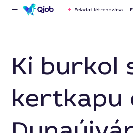
Feladat létrehozása
F
Ki burkol 
kertkapu e
Dunaújvá