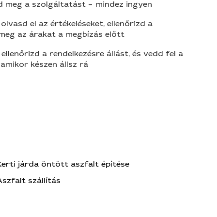
d meg a szolgáltatást – mindez ingyen
olvasd el az értékeléseket, ellenőrizd a
 meg az árakat a megbízás előtt
 ellenőrizd a rendelkezésre állást, és vedd fel a
amikor készen állsz rá
Kerti járda öntött aszfalt építése
Aszfalt szállítás