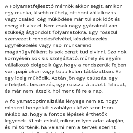
A Folyamatfejlesztő mérnök akkor segít, amikor
egy munka, kisebb műhely, otthoni vállalkozás
vagy családi cég működése már túl sok időt és
energiát visz el. Nem csak nagy gyáraknál van
szükség átgondolt folyamatokra. Egy rosszul
szervezett rendelésfelvétel, készletkezelés,
ügyfélkezelés vagy napi munkarend
magánügyfélként is sok pénzt tud elvinni. Szolnok
környékén sok kis szolgáltató, műhely és egyéni
vállalkozó dolgozik úgy, hogy a rendszerük fejben
van, papírokon vagy több külön táblázatban. Ez
egy ideig működik. Aztán jön egy csúszás, egy
elfelejtett beszerzés, egy rosszul átadott feladat,
és már nem látszik, hol ment félre a nap.
A folyamatoptimalizálás lényege nem az, hogy
mindent bonyolult szabályok közé szorítson.
Inkább az, hogy a fontos lépések érthetők
legyenek. Ki mit csinál, mikor, milyen adat alapján,
és mi történik, ha valami nem a tervek szerint