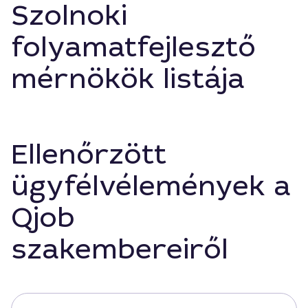
Szolnoki
folyamatfejlesztő
mérnökök listája
Ellenőrzött
ügyfélvélemények a
Qjob
szakembereiről