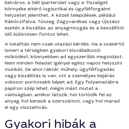
belváros, a Déli iparterület vagy a Tiszaliget
környéke eltérő logisztikai és ügyfélforgalmi
helyzetet jelenthet. A közeli települések, például
Rákóczifalva, Tószeg, Zagyvarékas vagy Újszász
esetén a kiszállás, az anyagmozgás és a beszállítói
idő különösen fontos lehet.
A lokalitás nem csak utazási kérdés. Ha a szakértő
ismeri a térségben gyakori kisvállalkozói
működést, könnyebben ad egyszerűbb megoldást.
Nem minden feladat igényel egész napos helyszíni
munkát. De ahol raktár, műhely, ügyfélfogadás
vagy kiszállítás is van, ott a személyes bejárás
sokszor pontosabb képet ad. Egy folyamatábra
papíron szép lehet, mégis mást mutat a
valóságban, amikor látszik, hol torlódik fel az
anyag, hol keresik a szerszámot, vagy hol marad
el egy visszahívás.
Gyakori hibák a