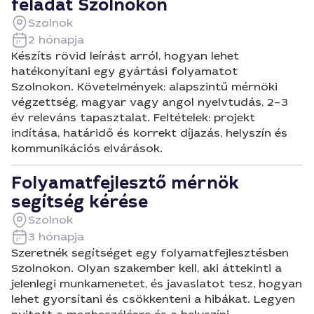
feladat Szolnokon
Szolnok
2 hónapja
Készíts rövid leírást arról, hogyan lehet
hatékonyítani egy gyártási folyamatot
Szolnokon. Követelmények: alapszintű mérnöki
végzettség, magyar vagy angol nyelvtudás, 2–3
év releváns tapasztalat. Feltételek: projekt
indítása, határidő és korrekt díjazás, helyszín és
kommunikációs elvárások.
Folyamatfejlesztő mérnök
segítség kérése
Szolnok
3 hónapja
Szeretnék segítséget egy folyamatfejlesztésben
Szolnokon. Olyan szakember kell, aki áttekinti a
jelenlegi munkamenetet, és javaslatot tesz, hogyan
lehet gyorsítani és csökkenteni a hibákat. Legyen