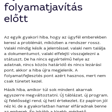
folyamatjavítás
előtt
Az egyik gyakori hiba, hogy az ügyfél emberekben
keresi a problémát, miközben a rendszer rossz.
Valaki mindig késik a jelentéssel, valaki nem találja
a dokumentumot, valaki elfelejti visszajelezni a
státuszt. De ha nincs egyértelmű helye az
adatnak, nincs közös határidő és nincs lezárási
pont, akkor a hiba újra megjelenik. A
folyamatfejlesztés pont azért hasznos, mert nem
csak tünetet kezel.
Másik hiba, amikor túl sok mindent akarnak
egyszerre megváltoztatni. Új táblázat, új program,
új felelősségi rend, új heti értekezlet. Ez papíron jól
néz ki, de a gyakorlatban hamar elfáradnak benne
az emberek. Én inkább a kisebb, mérhető