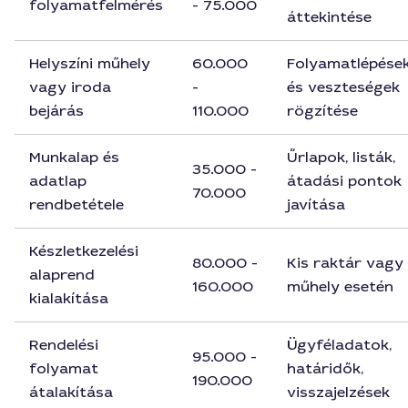
folyamatfelmérés
- 75.000
áttekintése
Helyszíni műhely
60.000
Folyamatlépése
vagy iroda
-
és veszteségek
bejárás
110.000
rögzítése
Munkalap és
Űrlapok, listák,
35.000 -
adatlap
átadási pontok
70.000
rendbetétele
javítása
Készletkezelési
80.000 -
Kis raktár vagy
alaprend
160.000
műhely esetén
kialakítása
Rendelési
Ügyféladatok,
95.000 -
folyamat
határidők,
190.000
átalakítása
visszajelzések