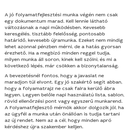
A jó folyamatfejlesztési munka végén nem csak
egy dokumentum marad. Kell lennie látható
változásnak a napi működésben. Kevesebb
keresgélés, tisztább felelősség, pontosabb
határidő, kevesebb újramunka. Ezeket nem mindig
lehet azonnal pénzben mérni, de a hatás gyorsan
érezhető. Ha a megbízó minden reggel tudja,
milyen munka áll soron, kinek kell szólni, és mi a
következő lépés, már csökken a bizonytalanság.
A bevezetésnél fontos, hogy a javaslat ne
maradjon túl elvont. Egy jó szakértő segít abban,
hogy a folyamatrajz ne csak falra kerülő ábra
legyen. Legyen belőle napi használatú lista, sablon,
rövid ellenőrzési pont vagy egyszerű munkarend.
A Folyamatfejlesztő mérnök akkor dolgozik jól, ha
az ügyfél a munka után önállóan is tudja tartani
az új rendet. Nem az a cél, hogy minden apró
kérdéshez újra szakember kelljen.