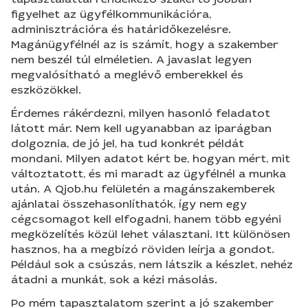
figyelhet az ügyfélkommunikációra,
adminisztrációra és határidőkezelésre.
Magánügyfélnél az is számít, hogy a szakember
nem beszél túl elméletien. A javaslat legyen
megvalósítható a meglévő emberekkel és
eszközökkel.
Érdemes rákérdezni, milyen hasonló feladatot
látott már. Nem kell ugyanabban az iparágban
dolgoznia, de jó jel, ha tud konkrét példát
mondani. Milyen adatot kért be, hogyan mért, mit
változtatott, és mi maradt az ügyfélnél a munka
után. A Qjob.hu felületén a magánszakemberek
ajánlatai összehasonlíthatók, így nem egy
cégcsomagot kell elfogadni, hanem több egyéni
megközelítés közül lehet választani. Itt különösen
hasznos, ha a megbízó röviden leírja a gondot.
Például sok a csúszás, nem látszik a készlet, nehéz
átadni a munkát, sok a kézi másolás.
Po mém tapasztalatom szerint a jó szakember