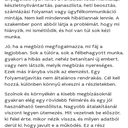
készletnyilvántartás, panaszlista, heti beosztás,
számlázási folyamat vagy ügyfélkommunikáció
mintája. Nem kell mindennek hibátlannak lennie. A
szakember pont abból látja a problémát, hogy mi
hiányzik, mi ismétlődik, és hol van túl sok kézi
munka.
Jó, ha a megbízó megfogalmazza, mi fáj a
legjobban. Sok a túlóra, sok a félbehagyott munka,
gyakori a hibás adat, nehéz betanítani új embert,
vagy nem látszik, melyik megbízás nyereséges.
Ezek más irányba viszik az elemzést. Egy
folyamatjavítás nem általános rendrakás. Cél kell
hozzá, különben könnyű elveszni a részletekben.
Szolnok és környékén a kisebb megbízásoknál
gyakran elég egy rövidebb felmérés és egy jól
használható teendőlista. Nagyobb átalakításnál
viszont legyen ütemezés. Mit vezetnek be először,
ki felel érte, mikor nézik vissza, és milyen adatból
derül ki, hogy javult e a működés. Ez a rész