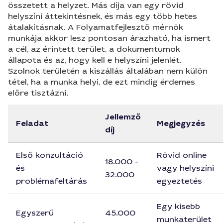
összetett a helyzet. Más díja van egy rövid
helyszíni áttekintésnek, és más egy több hetes
átalakításnak. A Folyamatfejlesztő mérnök
munkája akkor lesz pontosan árazható, ha ismert
a cél, az érintett terület, a dokumentumok
állapota és az, hogy kell e helyszíni jelenlét.
Szolnok területén a kiszállás általában nem külön
tétel, ha a munka helyi, de ezt mindig érdemes
előre tisztázni.
Jellemző
Feladat
Megjegyzés
díj
Első konzultáció
Rövid online
18.000 -
és
vagy helyszíni
32.000
problémafeltárás
egyeztetés
Egy kisebb
Egyszerű
45.000
munkaterület