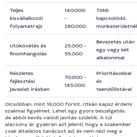
Teljes
140.000
Több
kisvállalkozói
-
kapcsolódó
folyamatrajz
280.000
munkaterületnél
Bevezetés után
Utókövetés és
25.000 -
egy vagy két
finomhangolás
55.000
alkalommal
Részletes
Prioritásokkal
70.000 -
fejlesztési
és
145.000
javaslat írásban
teendőlistával
Olcsóbban, mint 18.000 forint, ritkán kapsz érdemi
szakmai figyelmet. Lehet egy gyors beszélgetés,
de abból kevés valódi javítás születik. A túl
alacsony ár gyakran azt jelenti, hogy a szakember
csak általános tanácsot ad, és nem nézi meg a