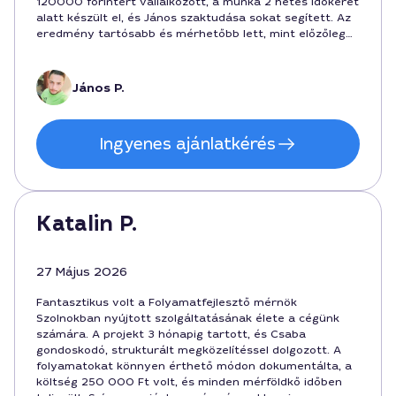
120000 forintért vállalkozott, a munka 2 hetes időkeret
alatt készült el, és János szaktudása sokat segített. Az
eredmény tartósabb és mérhetőbb lett, mint előzőleg
láttuk, ezért ajánlanám más vállalkozásoknak is.
János P.
Ingyenes ajánlatkérés
Katalin P.
27 Május 2026
Fantasztikus volt a Folyamatfejlesztő mérnök
Szolnokban nyújtott szolgáltatásának élete a cégünk
számára. A projekt 3 hónapig tartott, és Csaba
gondoskodó, strukturált megközelítéssel dolgozott. A
folyamatokat könnyen érthető módon dokumentálta, a
költség 250 000 Ft volt, és minden mérföldkő időben