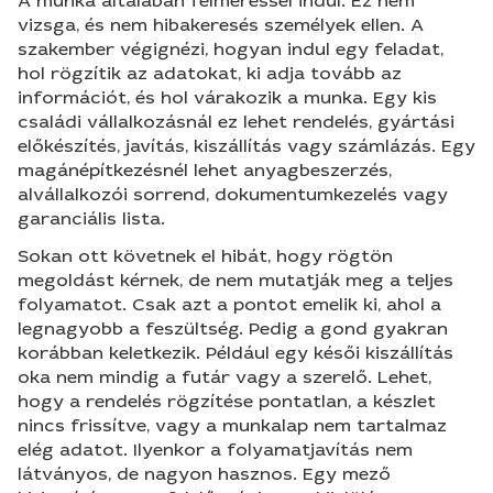
A munka általában felméréssel indul. Ez nem
vizsga, és nem hibakeresés személyek ellen. A
szakember végignézi, hogyan indul egy feladat,
hol rögzítik az adatokat, ki adja tovább az
információt, és hol várakozik a munka. Egy kis
családi vállalkozásnál ez lehet rendelés, gyártási
előkészítés, javítás, kiszállítás vagy számlázás. Egy
magánépítkezésnél lehet anyagbeszerzés,
alvállalkozói sorrend, dokumentumkezelés vagy
garanciális lista.
Sokan ott követnek el hibát, hogy rögtön
megoldást kérnek, de nem mutatják meg a teljes
folyamatot. Csak azt a pontot emelik ki, ahol a
legnagyobb a feszültség. Pedig a gond gyakran
korábban keletkezik. Például egy késői kiszállítás
oka nem mindig a futár vagy a szerelő. Lehet,
hogy a rendelés rögzítése pontatlan, a készlet
nincs frissítve, vagy a munkalap nem tartalmaz
elég adatot. Ilyenkor a folyamatjavítás nem
látványos, de nagyon hasznos. Egy mező