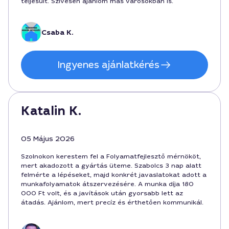
teljesült. Szívesen ajánlom más városokban is.
Csaba K.
Ingyenes ajánlatkérés
Katalin K.
05 Május 2026
Szolnokon kerestem fel a Folyamatfejlesztő mérnököt,
mert akadozott a gyártás üteme. Szabolcs 3 nap alatt
felmérte a lépéseket, majd konkrét javaslatokat adott a
munkafolyamatok átszervezésére. A munka díja 180
000 Ft volt, és a javítások után gyorsabb lett az
átadás. Ajánlom, mert precíz és érthetően kommunikál.