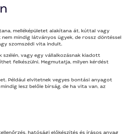
en
ana, melléképületet alakítana át, kúttal vagy
ek nem mindig látványos ügyek, de rossz döntéssel
agy szomszédi vita indult.
lek szélén, vagy egy vállalkozásnak kiadott
thet felkészülni. Megmutatja, milyen kérdést
et. Például elvitetnek vegyes bontási anyagot
indig lesz belőle bírság, de ha vita van, az
tellenőrzés, hatósági előkészítés és írásos anyag