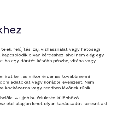
khez
ek, felújítás, zaj, vízhasználat vagy hatósági
rt kapcsolódik olyan kérdéshez, ahol nem elég egy
e, ha egy döntés később pénzbe, vitába vagy
yen irat kell, és mikor érdemes továbbmenni
ajdoni adatokat vagy korábbi levelezést. Nem
nka kockázatos vagy rendben lévőnek tűnik.
belőle. A Qjob.hu felületén különböző
zletei alapján lehet olyan tanácsadót keresni, aki