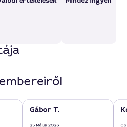
Valódi értékelések
Mindez ingyen
tája
kembereiről
Gábor T.
K
25 Május 2026
06