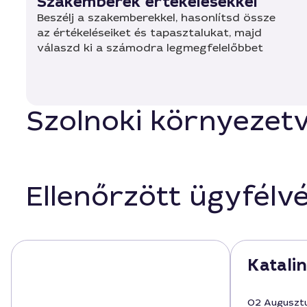
Szakemberek értékelésekkel
Beszélj a szakemberekkel, hasonlítsd össze
az értékeléseiket és tapasztalukat, majd
válaszd ki a számodra legmegfelelőbbet
Szolnoki környezetv
Ellenőrzött ügyfélv
Katalin
02 Auguszt