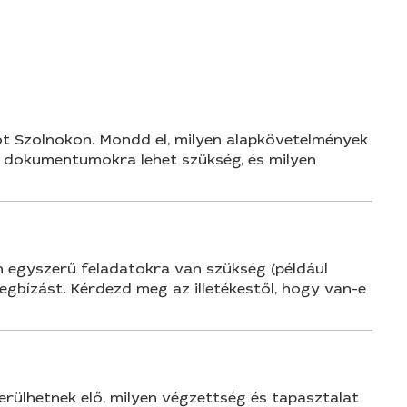
n
ót Szolnokon. Mondd el, milyen alapkövetelmények
en dokumentumokra lehet szükség, és milyen
en egyszerű feladatokra van szükség (például
egbízást. Kérdezd meg az illetékestől, hogy van-e
erülhetnek elő, milyen végzettség és tapasztalat