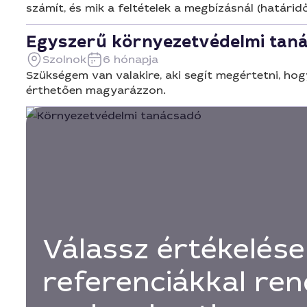
számít, és mik a feltételek a megbízásnál (határidő
Egyszerű környezetvédelmi tan
Szolnok
6 hónapja
Szükségem van valakire, aki segít megértetni, ho
érthetően magyarázzon.
Válassz értékelése
referenciákkal ren