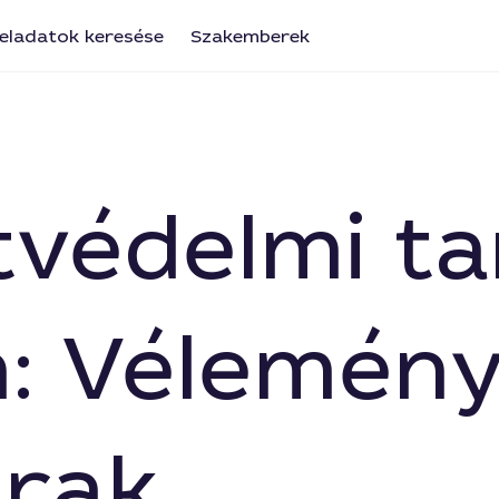
eladatok keresése
Szakemberek
tvédelmi t
: Vélemény
árak