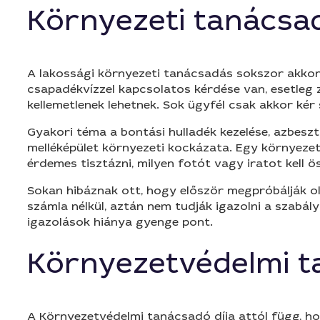
Környezeti tanácsa
A lakossági környezeti tanácsadás sokszor akkor ke
csapadékvízzel kapcsolatos kérdése van, esetleg 
kellemetlenek lehetnek. Sok ügyfél csak akkor kér 
Gyakori téma a bontási hulladék kezelése, azbeszt g
melléképület környezeti kockázata. Egy környezetv
érdemes tisztázni, milyen fotót vagy iratot kell ö
Sokan hibáznak ott, hogy először megpróbálják ol
számla nélkül, aztán nem tudják igazolni a szabály
igazolások hiánya gyenge pont.
Környezetvédelmi t
A Környezetvédelmi tanácsadó díja attól függ, hogy