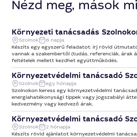
Nézd meg, mások mi
Szolnok köz
adtak javas
Környezeti tanácsadás Szolnoko
Szolnok
6 napja
Készíts egy egyszerű feladatot: írj rövid útmuta
vannak a szakembertől (tudás, referenciák, árak 
feltételek mellett kezdhet együttműködés.
Környezetvédelmi tanácsadó Sz
Szolnok
egy hónapja
Szolnokon keress egy környezetvédelmi tanácsadót,
energiahatékonysági tippek vagy jogszabályi áttek
kedvezmény vagy kedvező árak.
Környezetvédelmi tanácsadó Sz
Szolnok
2 hónapja
Készíts rövid ajánlatot környezetvédelmi tanácsad