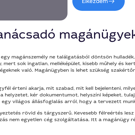
Elkezdem
tanácsadó magánügye
gy magánszemély ne találgatásból döntsön hulladék, tel
, mert sok ingatlan, melléképület, kisebb műhely és ke
cégeknek való. Magánügyben is lehet szükség szakértőr
él érteni akarja, mit szabad, mit kell bejelenteni, mil
i a helyzetet, kér dokumentumot, helyszíni képeket, tul
 egy világos állásfoglalás arról, hogy a tervezett mu
yeztetés rövid és tárgyszerű. Kevesebb félreértés lesz 
zás nem egyetlen cég szolgáltatása. Itt a magánügy rés