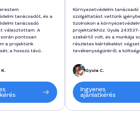
kerestem
Környezetvédelmi tanácsadó
delmi tanácsadót, és a
szolgáltatást vettünk igényb
édelmi tanácsadó
Szolnokon a környezetvédelm
st választottam. A
projektünkhöz. Gyula 243537
 során pontosan
szakértő volt, és a munkája s
m a projektünk
részletes kiértékelést végzet
sét, a hosszú távú
tevékenységünkről, a költség
ósági lehetőségeket és a
120000 forint körül mozogtak
i ütemtervet. A
tanácsadás 3 hét alatt valósu
 K.
Gyula C.
 során kiemelt figyelmet
A megbeszélések során érth
 a munka
mutatta be a megfelelőségi
atóságára, és a
lépéseket, és a végén megka
es
Ingyenes
égig elérhető volt. A
határozattervezetet, amelye
tkérés
ajánlatkérés
80000 forint körül
illetékes hatóság is elfogadot
ljes hatósági igazolás és
Ajánlom a szolgáltatását a v
esetében, ami megfelelt
ha hamar megtalálják a
imnak. A szolgáltatás a
megfelelőségeket és a költs
astruktúra szempontjából
felépítését.
volt, kifejezetten a