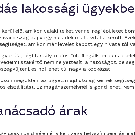
dás lakossági ügyekb
rül elő, amikor valaki telket venne, régi épületet bont
zavaró szag, zaj vagy hulladék miatt vitába került. Ez
segítséget, amikor már levelet kapott egy hivataltól v
yanúja, régi tartály, olajos folt, illegális lerakás a te
édelmi szakértő nem helyettesíti a hatóságot, de segí
sszegyűjteni, és hol lehet túl nagy a kockázat.
csón megoldani az ügyet, majd utólag kérnek segítség
os elszállítást. Ez magánszemélynél is gond lehet. Nem m
anácsadó árak
 csak rövid vélemény kell, vagy helyszíni bejárás, ira