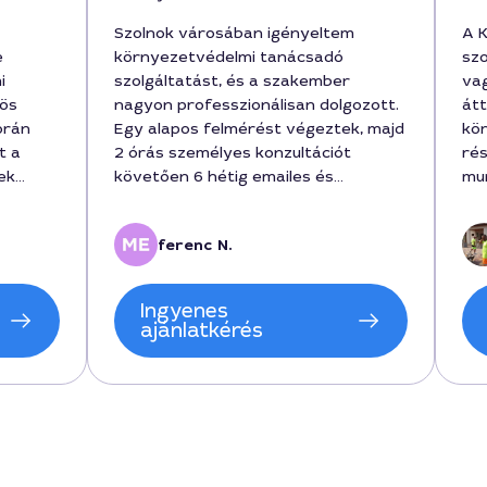
Szolnok városában igényeltem
A 
e
környezetvédelmi tanácsadó
szo
i
szolgáltatást, és a szakember
va
-ös
nagyon professzionálisan dolgozott.
átt
orán
Egy alapos felmérést végeztek, majd
kör
t a
2 órás személyes konzultációt
rés
ek
követően 6 hétig emailes és
mun
, és a
telefonos támogatást nyújtottak. A
000
lt meg.
projekt teljes költsége 180000 forint
seg
ferenc N.
etően
volt, és úgy érzem, megérte az árát.
ptuk a
Ingyenes
t az
ajánlatkérés
t.
árosban,
égvetés