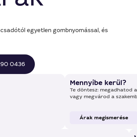
nácsadótól egyetlen gombnyomással, és
 490 0436
Mennyibe kerül?
Te döntesz: megadhatod a 
vagy megvárod a szakembe
Árak megismerése