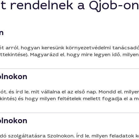
t rendelnek a Qjob-o
elében eső területekre
latokat.
n
tót arról, hogyan keresünk környezetvédelmi tanácsad
áttekintése). Magyarázd el, hogy mire legyen idő, mily
olnokon
 és írd le, mit vállalna el az első nap. Mondd el, mily
intés) és hogy milyen feltételek mellett fogadja el a m
olnokon
ó szolgáltatásra Szolnokon. Írd le, milyen feladatok k