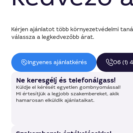
Kérjen ajánlatot több környezetvédelmi ta
válassza a legkedvezőbb árat.
Ingyenes ajánlatkérés
06 (1)
Ne keresgélj és telefonálgass!
Küldje el kérését egyetlen gombnyomással!
Mi értesítjük a legjobb szakembereket, akik
hamarosan elküldik ajánlataikat.