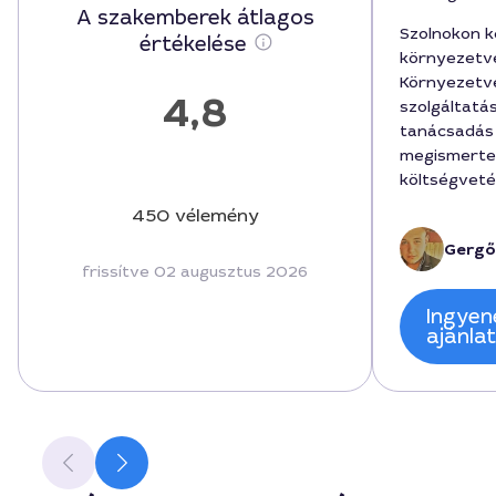
A szakemberek átlagos
Szolnokon 
értékelése
környezetvé
Környezetv
4,8
szolgáltatá
tanácsadás
megismerte
költségveté
fenntarthat
450 vélemény
végrehajtás
Gergő
megbeszélés
frissítve 02 augusztus 2026
fordítottak
megvalósíth
Ingyen
tanácsadó v
ajánla
díjszabás 1
mozgott a te
tanácsadás 
az elvárása
városi infr
is releváns 