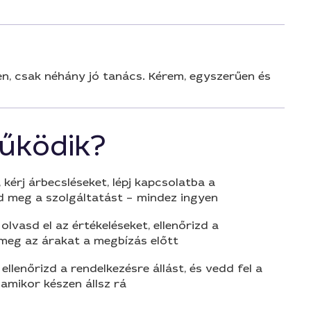
en, csak néhány jó tanács. Kérem, egyszerűen és
űködik?
 kérj árbecsléseket, lépj kapcsolatba a
d meg a szolgáltatást – mindez ingyen
olvasd el az értékeléseket, ellenőrizd a
 meg az árakat a megbízás előtt
 ellenőrizd a rendelkezésre állást, és vedd fel a
amikor készen állsz rá