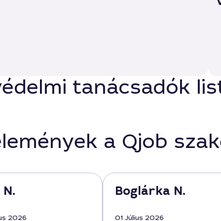
édelmi tanácsadók lis
élemények a Qjob sza
 N.
Boglárka N.
us 2026
01 Július 2026