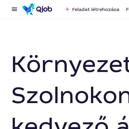
Feladat létrehozása
F
Környeze
Szolnokon
kedvező 