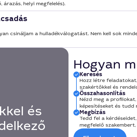
, árazás, helyi megfelelés).
ácsadás
gyan csináljam a hulladékválogatást. Nem kell sok mind
Hogyan m
Keresés
Hozz létre feladatokat,
szakértőkkel és rendel
Összahasonlítás
Nézd meg a profilokat, 
képesítéseket és tudd
kkel és
Megbízás
Tedd fel a kérdéseidet,
delkező
megfelelő szakembert, 