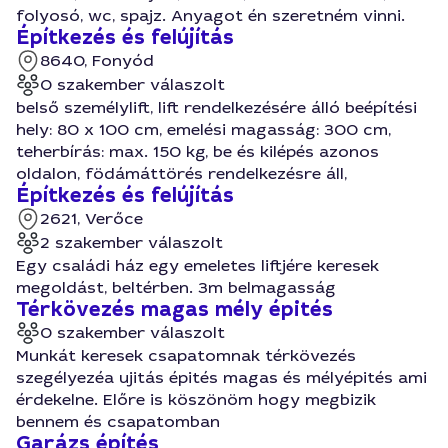
folyosó, wc, spajz. Anyagot én szeretném vinni.
Építkezés és felújítás
8640, Fonyód
0 szakember válaszolt
belső személylift, lift rendelkezésére álló beépítési
hely: 80 x 100 cm, emelési magasság: 300 cm,
teherbírás: max. 150 kg, be és kilépés azonos
oldalon, födámáttörés rendelkezésre áll,
Építkezés és felújítás
2621, Verőce
2 szakember válaszolt
Egy családi ház egy emeletes liftjére keresek
megoldást, beltérben. 3m belmagasság
Térkövezés magas mély épités
0 szakember válaszolt
Munkát keresek csapatomnak térkövezés
szegélyezéa ujitás épités magas és mélyépités ami
érdekelne. Előre is köszönöm hogy megbizik
bennem és csapatomban
Garázs építés