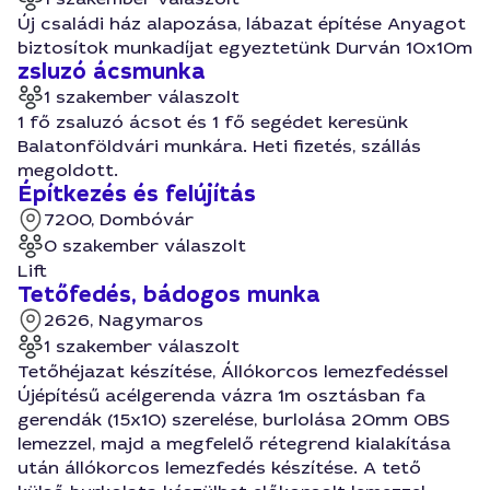
Új családi ház alapozása, lábazat építése Anyagot
biztosítok munkadíjat egyeztetünk Durván 10x10m
zsluzó ácsmunka
1 szakember válaszolt
1 fő zsaluzó ácsot és 1 fő segédet keresünk
Balatonföldvári munkára. Heti fizetés, szállás
megoldott.
Építkezés és felújítás
7200, Dombóvár
0 szakember válaszolt
Lift
Tetőfedés, bádogos munka
2626, Nagymaros
1 szakember válaszolt
Tetőhéjazat készítése, Állókorcos lemezfedéssel
Újépítésű acélgerenda vázra 1m osztásban fa
gerendák (15x10) szerelése, burlolása 20mm OBS
lemezzel, majd a megfelelő rétegrend kialakítása
után állókorcos lemezfedés készítése. A tető