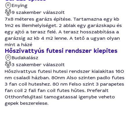
Enying
9 szakember válaszolt
7x8 méteres garázs építése. Tartamazna egy kb
1m2 es illemhelyiséget. 2 ablak egy garázskapu és
egy ajtó a terasz felé. A terasz hosszabbítása a
garázsig az kb 4 m2 lenne. A tető a ugyan olyan
mint a házé
Hőszivattyús futesi rendszer kiepites
Budakalász
3 szakember válaszolt
Hőszivattyus futesi hutesi rendszer kialakitas 160
nm csaladi házban. 80nm Also szinten padlo futes
3 fan coil huteshez. 80 nm Felso szint 3 parapetes
fan coil 2 fali fan coil futes hűtes. Preferalt
Otthonfelujitasi tamogatassal igenybe veheto
gepek beszerelese.