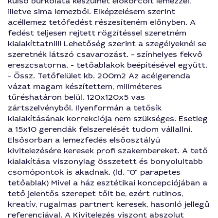
külső burkolata készülhet előkorcolt lemezzel,
illetve sima lemezből. Elképzelésem szerint
acéllemez tetőfedést részesíteném előnyben. A
fedést teljesen rejtett rögzítéssel szeretném
kialakíttatni!!! Lehetőség szerint a szegélyeknél se
szeretnék látszó csavarozást. - színhelyes fekvő
ereszcsatorna. - tetőablakok beépítésével együtt.
- Össz. Tetőfelület kb. 200m2 Az acélgerenda
vázat magam készítettem, miliméteres
tűréshatáron belül. 120x120x5 vas
zártszelvényből. Ilyenformán a tetősík
kialakításának korrekciója nem szükséges. Esetleg
a 15x10 gerendák felszerelését tudom vállallni.
Elsősorban a lemezfedés elsőosztályú
kivitelezésére keresek profi szakembereket. A tető
kialakítása viszonylag összetett és bonyolultabb
csomópontok is akadnak. (ld. "0" parapetes
tetőablak) Mivel a ház esztétikai koncepciójában a
tető jelentős szerepet tőlt be, ezért rutinos,
kreatív, rugalmas partnert keresek, hasonló jellegű
referenciával. A Kivitelezés viszont abszolut