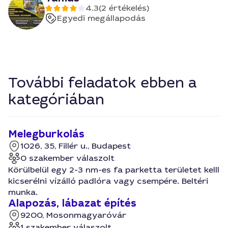
4.3
(2 értékelés)
Egyedi megállapodás
További feladatok ebben a
kategóriában
Melegburkolás
1026, 35, Fillér u., Budapest
0 szakember válaszolt
Körülbelül egy 2-3 nm-es fa parketta területet kelll
kicserélni vízálló padlóra vagy csempére. Beltéri
munka.
Alapozás, lábazat építés
9200, Mosonmagyaróvár
1 szakember válaszolt