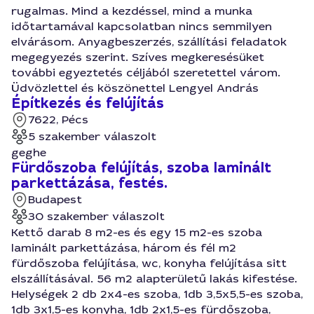
rugalmas. Mind a kezdéssel, mind a munka
időtartamával kapcsolatban nincs semmilyen
elvárásom. Anyagbeszerzés, szállítási feladatok
megegyezés szerint. Szíves megkeresésüket
további egyeztetés céljából szeretettel várom.
Üdvözlettel és köszönettel Lengyel András
Építkezés és felújítás
7622, Pécs
5 szakember válaszolt
geghe
Fürdőszoba felújítás, szoba laminált
parkettázása, festés.
Budapest
30 szakember válaszolt
Kettő darab 8 m2-es és egy 15 m2-es szoba
laminált parkettázása, három és fél m2
fürdőszoba felújítása, wc, konyha felújítása sitt
elszállításával. 56 m2 alapterületű lakás kifestése.
Helységek 2 db 2x4-es szoba, 1db 3,5x5,5-es szoba,
1db 3x1,5-es konyha, 1db 2x1,5-es fürdőszoba,