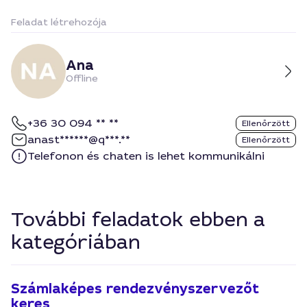
Feladat létrehozója
Ana
Offline
+36 30 094 ** **
Ellenőrzött
anast******@q***.**
Ellenőrzött
Telefonon és chaten is lehet kommunikálni
További feladatok ebben a
kategóriában
Számlaképes rendezvényszervezőt
keres