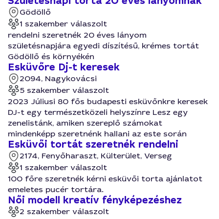
Születésnapi torta 20 éves lányomnak
Gödöllő
1 szakember válaszolt
rendelni szeretnék 20 éves lányom
születésnapjára egyedi díszítésű, krémes tortát
Gödöllő és környékén
Esküvőre Dj-t keresek
2094, Nagykovácsi
5 szakember válaszolt
2023 Júliusi 80 fős budapesti esküvőnkre keresek
DJ-t egy természetközeli helyszínre Lesz egy
zenelistánk, amiken szereplő számokat
mindenképp szeretnénk hallani az este során
Esküvői tortát szeretnék rendelni
2174, Fenyőharaszt, Külterület, Verseg
1 szakember válaszolt
100 főre szeretnék kérni esküvői torta ajánlatot
emeletes pucér tortára.
Női modell kreatív fényképezéshez
2 szakember válaszolt