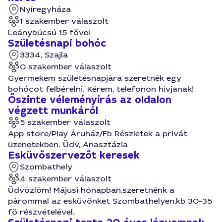
Nyíregyháza
1 szakember válaszolt
Leánybúcsú 15 fővel
Születésnapi bohóc
3334, Szajla
0 szakember válaszolt
Gyermekem születésnapjára szeretnék egy
bohócot felbérelni. Kérem, telefonon hívjanak!
Őszinte véleményírás az oldalon
végzett munkáról
5 szakember válaszolt
App store/Play Áruház/Fb Részletek a privát
üzenetekben. Üdv, Anasztázia
Esküvőszervezőt keresek
Szombathely
4 szakember válaszolt
Üdvözlöm! Májusi hónapban,szeretnénk a
párommal az esküvönket Szombathelyen,kb 30-35
fö részvételével.