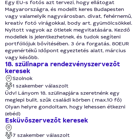
Egy EU-s fotós azt tervezi, hogy ellátogat
Magyarországra, és modellt keres Budapesten
vagy valamelyik nagyvárosban. divat, fehérnemű,
kreatív fotó virágokkal, body art, gyümölcsökkel.
Nyitott vagyok az ötletek megvitatására. Kezdő
modellek is jelentkezhetnek, és tudok segíteni
portfóliójuk bővítésében. 3 óra forgatás, 80EUR
egyenértékű Időpont egyeztetés alatt, március
vagy később.
18. szülinapra rendezvényszervezőt
keresek
Szolnok
1 szakember válaszolt
Üdv! Lányom 18. szülinapjára szeretnénk egy
meglepi bulit, szűk családi körben ( max.10 fő)
Olyan helyre gondoltam, hogy lehessen étkezni
(ebéd)
Esküvőszervezőt keresek
7 szakember válaszolt