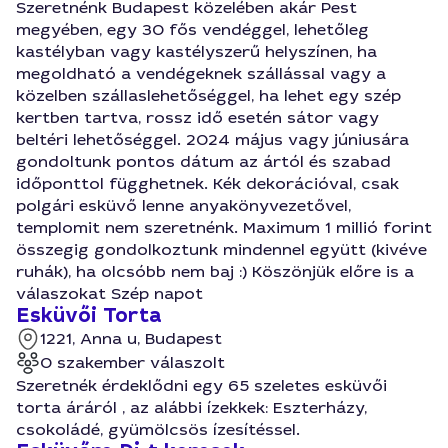
Szeretnénk Budapest közelében akár Pest
megyében, egy 30 fős vendéggel, lehetőleg
kastélyban vagy kastélyszerű helyszínen, ha
megoldható a vendégeknek szállással vagy a
közelben szállaslehetőséggel, ha lehet egy szép
kertben tartva, rossz idő esetén sátor vagy
beltéri lehetőséggel. 2024 május vagy júniusára
gondoltunk pontos dátum az ártól és szabad
időponttol függhetnek. Kék dekorációval, csak
polgári esküvő lenne anyakönyvezetővel,
templomit nem szeretnénk. Maximum 1 millió forint
összegig gondolkoztunk mindennel együtt (kivéve
ruhák), ha olcsóbb nem baj :) Köszönjük előre is a
válaszokat Szép napot
Esküvői Torta
1221, Anna u, Budapest
0 szakember válaszolt
Szeretnék érdeklődni egy 65 szeletes esküvői
torta áráról , az alábbi ízekkek: Eszterházy,
csokoládé, gyümölcsös ízesítéssel.