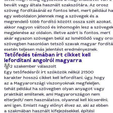
bevált vagy általa használt szakszótára. Az orosz
szöveg fordításánál ez fontos lehet, mert például h
egy weboldalon jelennek meg a szövegek és a
megrendelő több fordító között ossza szét azokat,
akkor nagyon változó és inhomogén lesz a szövege
megjelenése az oldalon. Illetve azért is fontos, mert
akár egyazon szövegen belül az ismétlődő vagy oro
szövegben hasonlóan tetsző szavak magyar fordítá
esetén teljesen más jelentést eredményeznek.
Tetőfedés témában írt cikket kell
lefordítani angolról magyarra
2 szakember válaszolt
Egy tetőfedésről írt szóközök nélkül 21500
karakter hosszú cikket kell lefordítani, úgy, hogy
az a Magyarországi viszonyoknak megfeleljen,
tehát például ha szövegben olyan anyagot vagy
praktikát említenek, ami Magyarországon nem
elterjedt/ nem használatos, olyannal kell kicserélni,
ami igen. Emiatt nagy előnyt élvez az, aki az ebben
a szakmában használt kifejezésekkel, építési