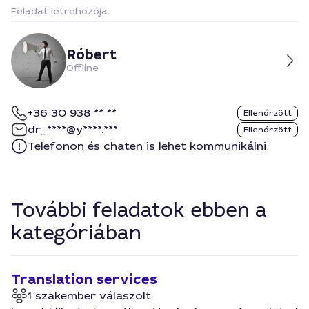
Feladat létrehozója
Róbert
Offline
+36 30 938 ** **
Ellenőrzött
dr_****@y****.***
Ellenőrzött
Telefonon és chaten is lehet kommunikálni
További feladatok ebben a
kategóriában
Translation services
1 szakember válaszolt