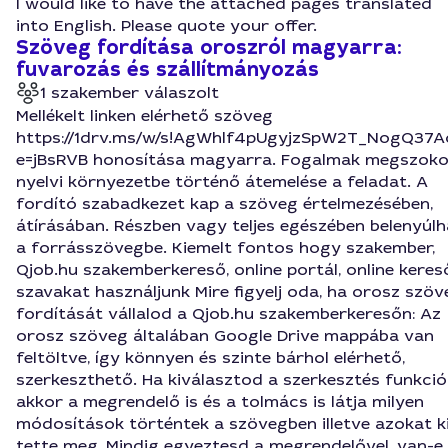
I would like to have the attached pages translated
into English. Please quote your offer.
Szöveg fordítása oroszról magyarra:
fuvarozás és szállítmányozás
1 szakember válaszolt
Mellékelt linken elérhető szöveg
https://1drv.ms/w/s!AgWhlf4pUgyjzSpW2T_NogQ37A
e=jBsRVB honosítása magyarra. Fogalmak megszoko
nyelvi környezetbe történő átemelése a feladat. A
fordító szabadkezet kap a szöveg értelmezésében,
átírásában. Részben vagy teljes egészében belenyúlh
a forrásszövegbe. Kiemelt fontos hogy szakember,
Qjob.hu szakemberkereső, online portál, online keres
szavakat használjunk Mire figyelj oda, ha orosz szöv
fordítását vállalod a Qjob.hu szakemberkeresőn: Az
orosz szöveg általában Google Drive mappába van
feltöltve, így könnyen és szinte bárhol elérhető,
szerkeszthető. Ha kiválasztod a szerkesztés funkció
akkor a megrendelő is és a tolmács is látja milyen
módosítások történtek a szövegben illetve azokat k
tette meg. Mindig egyeztesd a megrendelővel, van-e