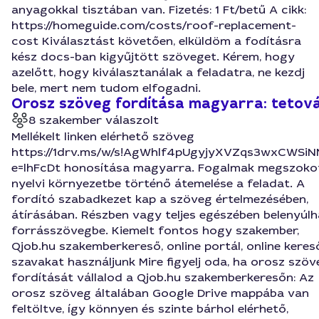
anyagokkal tisztában van. Fizetés: 1 Ft/betű A cikk:
https://homeguide.com/costs/roof-replacement-
cost Kiválasztást követően, elküldöm a fodításra
kész docs-ban kigyűjtött szöveget. Kérem, hogy
azelőtt, hogy kiválasztanálak a feladatra, ne kezdj
bele, mert nem tudom elfogadni.
Orosz szöveg fordítása magyarra: tetová
8 szakember válaszolt
Mellékelt linken elérhető szöveg
https://1drv.ms/w/s!AgWhlf4pUgyjyXVZqs3wxCWSi
e=lhFcDt honosítása magyarra. Fogalmak megszoko
nyelvi környezetbe történő átemelése a feladat. A
fordító szabadkezet kap a szöveg értelmezésében,
átírásában. Részben vagy teljes egészében belenyúlh
forrásszövegbe. Kiemelt fontos hogy szakember,
Qjob.hu szakemberkereső, online portál, online keres
szavakat használjunk Mire figyelj oda, ha orosz szöv
fordítását vállalod a Qjob.hu szakemberkeresőn: Az
orosz szöveg általában Google Drive mappába van
feltöltve, így könnyen és szinte bárhol elérhető,