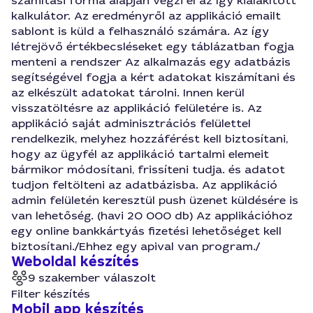
számítási forma alapján végzi el az így kialakított
kalkulátor. Az eredményről az applikáció emailt
sablont is küld a felhasználó számára. Az így
létrejövő értékbecsléseket egy táblázatban fogja
menteni a rendszer Az alkalmazás egy adatbázis
segítségével fogja a kért adatokat kiszámítani és
az elkészült adatokat tárolni. Innen kerül
visszatöltésre az applikáció felületére is. Az
applikáció saját adminisztrációs felülettel
rendelkezik, melyhez hozzáférést kell biztosítani,
hogy az ügyfél az applikáció tartalmi elemeit
bármikor módosítani, frissíteni tudja. és adatot
tudjon feltölteni az adatbázisba. Az applikáció
admin felületén keresztül push üzenet küldésére is
van lehetőség. (havi 20 000 db) Az applikációhoz
egy online bankkártyás fizetési lehetőséget kell
biztosítani./Ehhez egy apival van program./
Weboldal készítés
9 szakember válaszolt
Filter készítés
Mobil app készítés