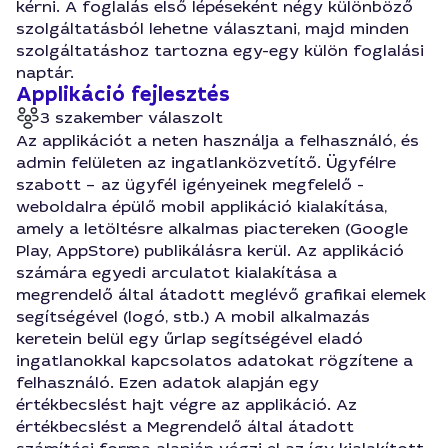
kérni. A foglalás első lépéseként négy különböző
szolgáltatásból lehetne választani, majd minden
szolgáltatáshoz tartozna egy-egy külön foglalási
naptár.
Applikáció fejlesztés
3 szakember válaszolt
Az applikációt a neten használja a felhasználó, és
admin felületen az ingatlanközvetítő. Ügyfélre
szabott – az ügyfél igényeinek megfelelő -
weboldalra épülő mobil applikáció kialakítása,
amely a letöltésre alkalmas piactereken (Google
Play, AppStore) publikálásra kerül. Az applikáció
számára egyedi arculatot kialakítása a
megrendelő által átadott meglévő grafikai elemek
segítségével (logó, stb.) A mobil alkalmazás
keretein belül egy űrlap segítségével eladó
ingatlanokkal kapcsolatos adatokat rögzítene a
felhasználó. Ezen adatok alapján egy
értékbecslést hajt végre az applikáció. Az
értékbecslést a Megrendelő által átadott