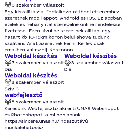
6 szakember válaszolt
Egy kiszallitassal fodlalkozo otthoni etteremhez
szeretnek mobil appot. Android es IOS. Ez appban
etelek es nehany ital szerepelne online rendelessel
fizetessel. Ezen kivul be szeretnek allitani egy
hatart kb 10-15km koron belul ahova tudunk
szalitani. Arat azeretnek kerni. Kerlek csak
emailben valaszolj. Koszonon
Weboldal készítés
Weboldal készítés
7 szakember válaszolt
3 szakember válaszolt
Dia
Dia
Weboldal készítés
3 szakember válaszolt
Szív ♡
webfejlesztő
5 szakember válaszolt
Keresünk Webfejlesztő aki érti UNAS Webshopot
és Photoshopot. a mi honlapunk
https://sincere.unas.hu/ hosszútávú
munkalehetőség