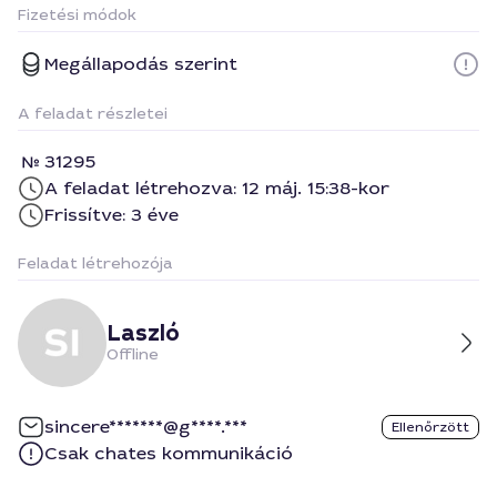
Fizetési módok
Megállapodás szerint
A feladat részletei
31295
A feladat létrehozva: 12 máj. 15:38-kor
Frissítve: 3 éve
Feladat létrehozója
Laszló
Offline
sincere*******@g****.***
Ellenőrzött
Csak chates kommunikáció