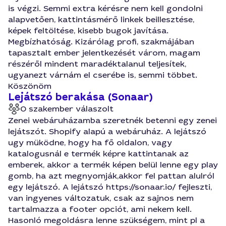
is végzi. Semmi extra kérésre nem kell gondolni
alapvetően, kattintásmérő linkek beillesztése,
képek feltöltése, kisebb bugok javítása.
Megbízhatóság. Kizárólag profi, szakmájában
tapasztalt ember jelentkezését várom, magam
részéről mindent maradéktalanul teljesítek,
ugyanezt várnám el cserébe is, semmi többet.
Köszönöm
Lejátszó berakása (Sonaar)
0 szakember válaszolt
Zenei webáruházamba szeretnék betenni egy zenei
lejátszót. Shopify alapú a webáruház. A lejátszó
ugy müködne, hogy ha fő oldalon, vagy
katalogusnál e termék képre kattintanak az
emberek, akkor a termék képen belül lenne egy play
gomb, ha azt megnyomják,akkor fel pattan alulról
egy lejátszó. A lejátszó https://sonaar.io/ fejleszti,
van ingyenes változatuk, csak az sajnos nem
tartalmazza a footer opciót, ami nekem kell.
Hasonló megoldásra lenne szükségem, mint pl a