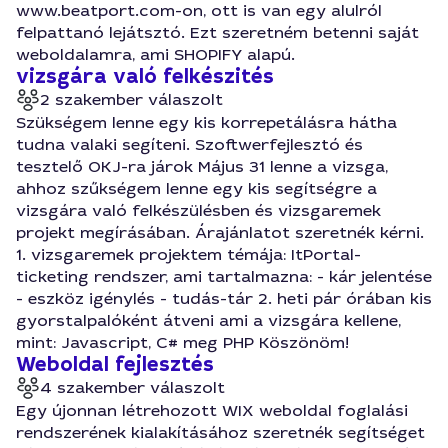
www.beatport.com-on, ott is van egy alulról
felpattanó lejátsztó. Ezt szeretném betenni saját
weboldalamra, ami SHOPIFY alapú.
vizsgára való felkészités
2 szakember válaszolt
Szükségem lenne egy kis korrepetálásra hátha
tudna valaki segíteni. Szoftwerfejlesztó és
tesztelő OKJ-ra járok Május 31 lenne a vizsga,
ahhoz szűkségem lenne egy kis segítségre a
vizsgára való felkészülésben és vizsgaremek
projekt megírásában. Árajánlatot szeretnék kérni.
1. vizsgaremek projektem témája: ItPortal-
ticketing rendszer, ami tartalmazna: - kár jelentése
- eszköz igénylés - tudás-tár 2. heti pár órában kis
gyorstalpalóként átveni ami a vizsgára kellene,
mint: Javascript, C# meg PHP Köszönöm!
Weboldal fejlesztés
4 szakember válaszolt
Egy újonnan létrehozott WIX weboldal foglalási
rendszerének kialakításához szeretnék segítséget