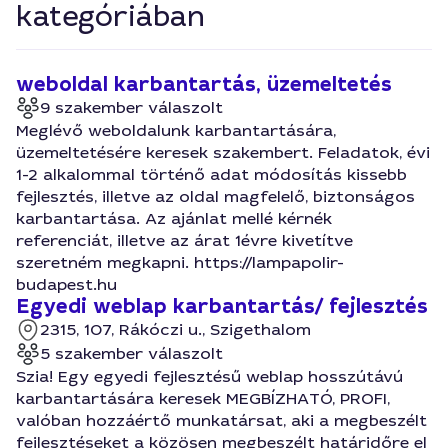
kategóriában
weboldal karbantartás, üzemeltetés
9 szakember válaszolt
Meglévő weboldalunk karbantartására,
üzemeltetésére keresek szakembert. Feladatok, évi
1-2 alkalommal történő adat módosítás kissebb
fejlesztés, illetve az oldal magfelelő, biztonságos
karbantartása. Az ajánlat mellé kérnék
referenciát, illetve az árat 1évre kivetítve
szeretném megkapni. https://lampapolir-
budapest.hu
Egyedi weblap karbantartás/ fejlesztés
2315, 107, Rákóczi u., Szigethalom
5 szakember válaszolt
Szia! Egy egyedi fejlesztésű weblap hosszútávú
karbantartására keresek MEGBÍZHATÓ, PROFI,
valóban hozzáértő munkatársat, aki a megbeszélt
fejlesztéseket a közösen megbeszélt határidőre el