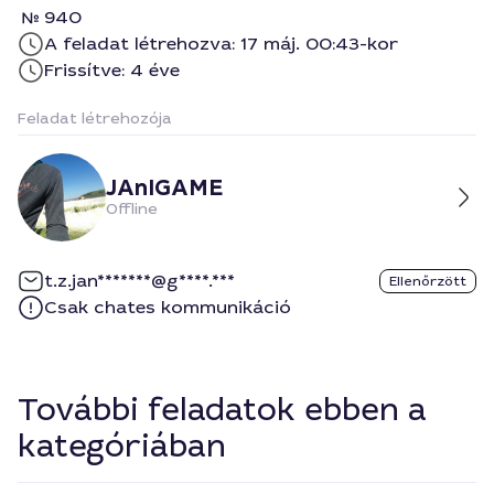
940
A feladat létrehozva: 17 máj. 00:43-kor
Frissítve: 4 éve
Feladat létrehozója
JAnIGAME
Offline
t.z.jan*******@g****.***
Ellenőrzött
Csak chates kommunikáció
További feladatok ebben a
kategóriában