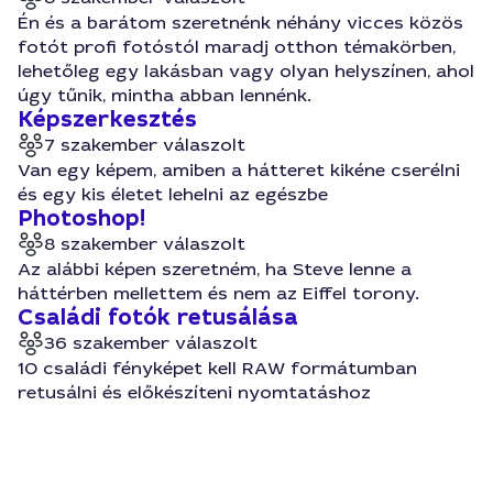
Én és a barátom szeretnénk néhány vicces közös
fotót profi fotóstól maradj otthon témakörben,
lehetőleg egy lakásban vagy olyan helyszínen, ahol
úgy tűnik, mintha abban lennénk.
Képszerkesztés
7 szakember válaszolt
Van egy képem, amiben a hátteret kikéne cserélni
és egy kis életet lehelni az egészbe
Photoshop!
8 szakember válaszolt
Az alábbi képen szeretném, ha Steve lenne a
háttérben mellettem és nem az Eiffel torony.
Családi fotók retusálása
36 szakember válaszolt
10 családi fényképet kell RAW formátumban
retusálni és előkészíteni nyomtatáshoz