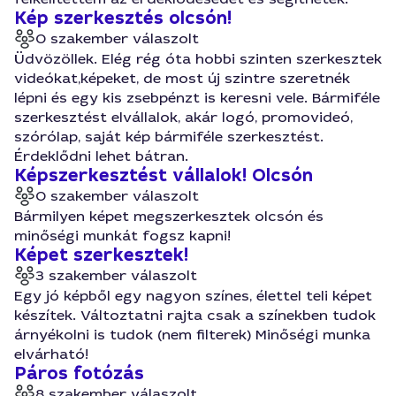
Kép szerkesztés olcsón!
0 szakember válaszolt
Üdvözöllek. Elég rég óta hobbi szinten szerkesztek
videókat,képeket, de most új szintre szeretnék
lépni és egy kis zsebpénzt is keresni vele. Bármiféle
szerkesztést elvállalok, akár logó, promovideó,
szórólap, saját kép bármiféle szerkesztést.
Érdeklődni lehet bátran.
Képszerkesztést vállalok! Olcsón
0 szakember válaszolt
Bármilyen képet megszerkesztek olcsón és
minőségi munkát fogsz kapni!
Képet szerkesztek!
3 szakember válaszolt
Egy jó képből egy nagyon színes, élettel teli képet
készítek. Változtatni rajta csak a színekben tudok
árnyékolni is tudok (nem filterek) Minőségi munka
elvárható!
Páros fotózás
8 szakember válaszolt