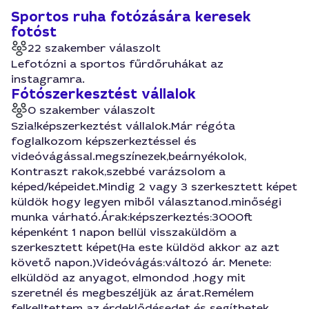
Sportos ruha fotózására keresek
fotóst
22 szakember válaszolt
Lefotózni a sportos fűrdőruhákat az
instagramra.
Fótószerkesztést vállalok
0 szakember válaszolt
Szia!képszerkeztést vállalok.Már régóta
foglalkozom képszerkeztéssel és
videóvágással.megszínezek,beárnyékolok,
Kontraszt rakok,szebbé varázsolom a
képed/képeidet.Mindig 2 vagy 3 szerkesztett képet
küldök hogy legyen miből választanod.minőségi
munka várható.Árak:képszerkeztés:3000ft
képenként 1 napon bellül visszaküldöm a
szerkesztett képet(Ha este küldöd akkor az azt
követő napon.)Videóvágás:változó ár. Menete:
elküldöd az anyagot, elmondod ,hogy mit
szeretnél és megbeszéljük az árat.Remélem
felkelltettem az érdeklődésedet és segíthetek.