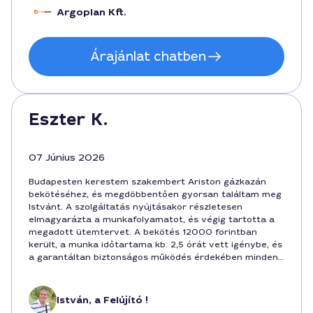
Argoplan Kft.
Árajánlat chatben
Eszter K.
07 Június 2026
Budapesten kerestem szakembert Ariston gázkazán
bekötéséhez, és megdöbbentően gyorsan találtam meg
Istvánt. A szolgáltatás nyújtásakor részletesen
elmagyarázta a munkafolyamatot, és végig tartotta a
megadott ütemtervet. A bekötés 12000 forintban
került, a munka időtartama kb. 2,5 órát vett igénybe, és
a garantáltan biztonságos működés érdekében minden
részletet ellenőrzött. Budapest szívében a szakértelem
és a kultúrált hozzáállás találkozik.
István, a Felújító !