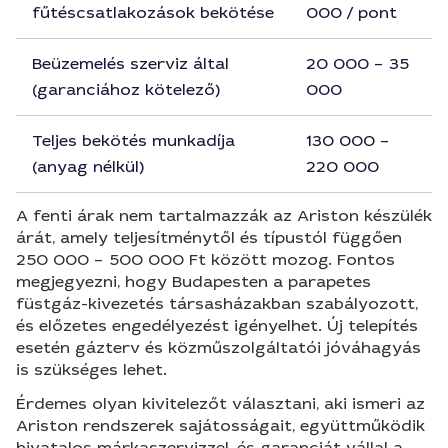
fűtéscsatlakozások bekötése
000 / pont
Beüzemelés szerviz által
20 000 – 35
(garanciához kötelező)
000
Teljes bekötés munkadíja
130 000 –
(anyag nélkül)
220 000
A fenti árak nem tartalmazzák az Ariston készülék
árát, amely teljesítménytől és típustól függően
250 000 – 500 000 Ft között mozog. Fontos
megjegyezni, hogy Budapesten a parapetes
füstgáz-kivezetés társasházakban szabályozott,
és előzetes engedélyezést igényelhet. Új telepítés
esetén gázterv és közműszolgáltatói jóváhagyás
is szükséges lehet.
Érdemes olyan kivitelezőt választani, aki ismeri az
Ariston rendszerek sajátosságait, együttműködik
hivatalos márkaszervizzel, és garanciát vállal a