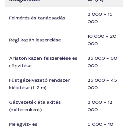
8 000 – 15
Felmérés és tanácsadás
000
10 000 – 20
Régi kazán leszerelése
000
Ariston kazán felszerelése és
35 000 – 60
rögzítése
000
Füstgázelvezető rendszer
25 000 – 45
kiépítése (1–2 m)
000
Gázvezeték átalakítás
8 000 – 12
(méterenként)
000
Melegvíz- és
6 000 – 10