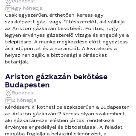
Budapest
egy hónapja
Csak egyszerűen, érthetően: keress egy
szakképzett gáz- vagy fűtésszerelőt, aki vállalja
az Ariston gázkazán bekötését. Fontos, hogy
legyen érvényes gázszerelő vizsga és engedélye a
telepítésre. A munka megkezdése előtt egyeztess
ára, időpontot és a garanciát. A kivitelezés a
helyszínen zajlik, a biztonsági előírásokat
betartják.
Ariston gázkazán bekötése
Budapesten
Budapest
2 hónapja
Kérdésem: ki kötheti be szakszerűen a Budapesten
az Ariston gázkazánt? Keress olyan szakembert,
aki gázkazán-szerelésben jártas, rendelkezik
érvényes engedéllyel és biztosítással. A feladat
magába foglalja a helyszíni ellenőrzést, a