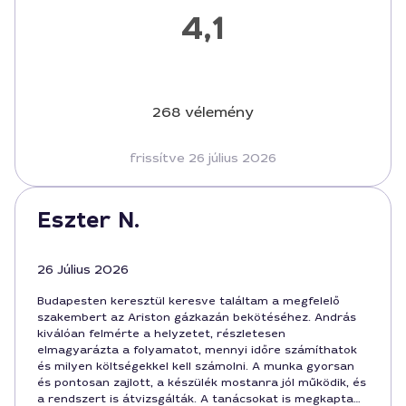
4,1
268 vélemény
frissítve 26 július 2026
Eszter N.
26 Július 2026
Budapesten keresztül keresve találtam a megfelelő
szakembert az Ariston gázkazán bekötéséhez. András
kiválóan felmérte a helyzetet, részletesen
elmagyarázta a folyamatot, mennyi időre számíthatok
és milyen költségekkel kell számolni. A munka gyorsan
és pontosan zajlott, a készülék mostanra jól működik, és
a rendszert is átvizsgálták. A tanácsokat is megkaptam