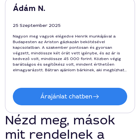
Ádám N.
25 Szeptember 2025
Nagyon meg vagyok elégedve Henrik munkájával a
Budapesten az Ariston gázkazán bekötésével
kapcsolatban. A szakember pontosan és gyorsan
végzett, mindössze két órát vett igénybe, és az ár is
kedvező volt, mindössze 45 000 forint. Közben végig
barátságos és segítőkész volt, mindent érthetően
elmagyarázott. Bátran ajánlom bárkinek, aki megbízható
és profi szakembert keres a ház körüli munkákhoz!
Árajánlat chatben
Nézd meg, mások
mit rendelnek a