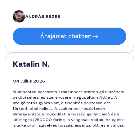
a karbantartáshoz. Valóban Budapesten érdemes volt
hozzá fordulni.
ANDRÁS ESZES
Árajánlat chatben
Katalin N.
04 Július 2026
Budapesten kerestem szakembert Ariston gázkazánom
bekötéséhez, és szerencsére megtaláltam Attilát. A
szolgáltatás gyors volt, a telepítés pontosan ott
történt, ahol kellett. A szakember részletesen
elmagyarázta a működést, a hosszú garanciaidő és a
költségek (250000 forint) is világosak voltak. Az egész
munka profi, szívélyes hozzáállással zajlott, és a városi
körülmények között is gördülékenyen ment.