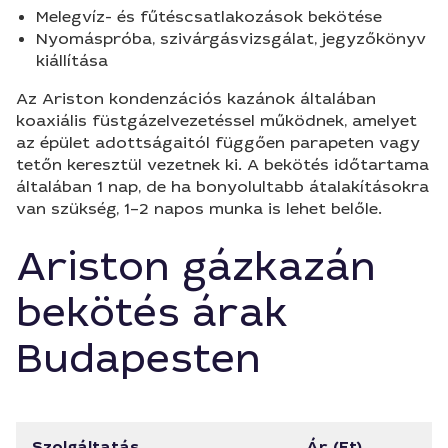
Melegvíz- és fűtéscsatlakozások bekötése
Nyomáspróba, szivárgásvizsgálat, jegyzőkönyv
kiállítása
Az Ariston kondenzációs kazánok általában
koaxiális füstgázelvezetéssel működnek, amelyet
az épület adottságaitól függően parapeten vagy
tetőn keresztül vezetnek ki. A bekötés időtartama
általában 1 nap, de ha bonyolultabb átalakításokra
van szükség, 1–2 napos munka is lehet belőle.
Ariston gázkazán
bekötés árak
Budapesten
Szolgáltatás
Ár (Ft)