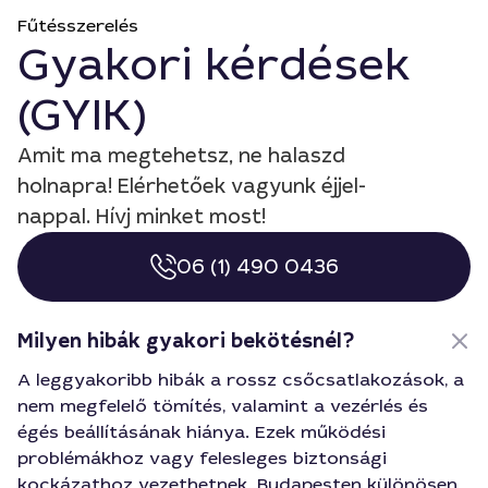
Fűtésszerelés
Gyakori kérdések
(GYIK)
Amit ma megtehetsz, ne halaszd
holnapra! Elérhetőek vagyunk éjjel-
nappal. Hívj minket most!
06 (1) 490 0436
Milyen hibák gyakori bekötésnél?
A leggyakoribb hibák a rossz csőcsatlakozások, a
nem megfelelő tömítés, valamint a vezérlés és
égés beállításának hiánya. Ezek működési
problémákhoz vagy felesleges biztonsági
kockázathoz vezethetnek. Budapesten különösen