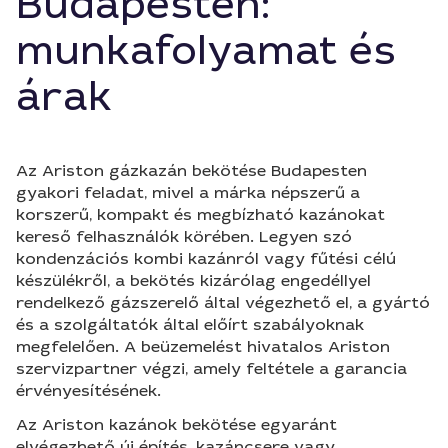
Budapesten:
munkafolyamat és
árak
Az Ariston gázkazán bekötése Budapesten
gyakori feladat, mivel a márka népszerű a
korszerű, kompakt és megbízható kazánokat
kereső felhasználók körében. Legyen szó
kondenzációs kombi kazánról vagy fűtési célú
készülékről, a bekötés kizárólag engedéllyel
rendelkező gázszerelő által végezhető el, a gyártó
és a szolgáltatók által előírt szabályoknak
megfelelően. A beüzemelést hivatalos Ariston
szervizpartner végzi, amely feltétele a garancia
érvényesítésének.
Az Ariston kazánok bekötése egyaránt
elvégezhető új építés, kazáncsere vagy