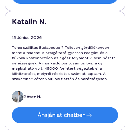
Katalin N.
15 Június 2026
Teherszállítás Budapesten? Teljesen gördülékenyen
ment a feladat. A szolgáltató gyorsan reagált, és a
fiúknak köszönhetően az egész folyamat ki sem nézett
nehézségnek. A munkaidő pontosan tartva, a díj
megbízható volt, 45000 forintért végezték el a
költöztetést, melyről részletes számlát kaptam. A
szakember Péter volt, aki tisztán és barátságosan
kommunikált az egész menet közben. A szolgáltatás
hosszú távon is ajánlható a Teherszállítás terén
Budapesten.
Péter H.
Árajánlat chatben