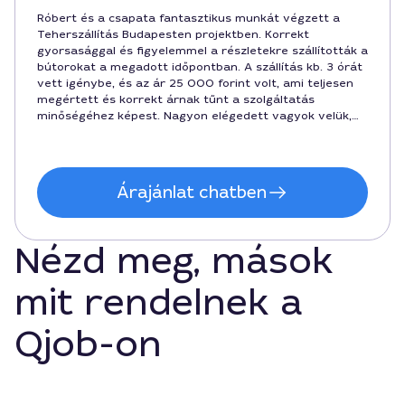
Róbert és a csapata fantasztikus munkát végzett a
Teherszállítás Budapesten projektben. Korrekt
gyorsasággal és figyelemmel a részletekre szállították a
bútorokat a megadott időpontban. A szállítás kb. 3 órát
vett igénybe, és az ár 25 000 forint volt, ami teljesen
megértett és korrekt árnak tűnt a szolgáltatás
minőségéhez képest. Nagyon elégedett vagyok velük,
bátran ajánlom mindenkinek, aki gyors és megbízható
szállítást keres Budapesten!
Árajánlat chatben
Nézd meg, mások
mit rendelnek a
Qjob-on