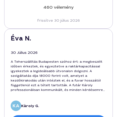
460 vélemény
frissítve 30 július 2026
Éva N.
30 Július 2026
A Teherszállítás Budapesten szóhoz ért: a megbeszélt
időben érkeztek, és egyeztetve a raktárkapacitással
igyekeztek a legideálisabb útvonalon dolgozni. A
szolgáltatás díja 18000 forint volt, amelyet a
kezdőkirakodás után intéztek el, és a fuvar hosszától
függetlenül ezt a tételt tartották. A futár Károly
professzionálisan kommunikált, és minden kérdésemre
türelmesen válaszolt, ami pozitív benyomást keltett.
Összességében gyors és problémamentes
Teherszállítás Budapesten, bátran ajánlom a jövőben is.
Kàroly G.