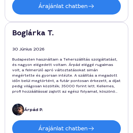
Árajánlat chatben
Boglárka T.
30 Június 2026
Budapesten használtam a Teherszállítás szolgáltatást,
és nagyon elégedett voltam. Árpád eléggé rugalmas
volt, a felmerülő apró változtatásokat simán
megértette és gyorsan intézte. A szállítás a megadott
időn belül megtörtént, a futár pontosan érkezett, a díjat
pedig világosan közölték; 35000 forint lett. Kellemes,
profi hozzáállással zajlott az egész folyamat, köszönöm
az oszthatatlan figyelmet és a gondoskodást
Budapesten.
Árpád P.
Árajánlat chatben