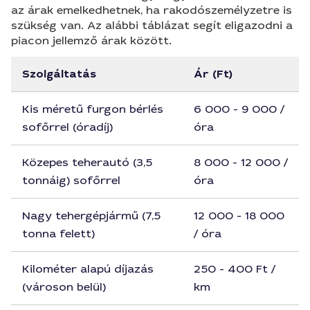
az árak emelkedhetnek, ha rakodószemélyzetre is
szükség van. Az alábbi táblázat segít eligazodni a
piacon jellemző árak között.
Szolgáltatás
Ár (Ft)
Kis méretű furgon bérlés
6 000 - 9 000 /
sofőrrel (óradíj)
óra
Közepes teherautó (3,5
8 000 - 12 000 /
tonnáig) sofőrrel
óra
Nagy tehergépjármű (7,5
12 000 - 18 000
tonna felett)
/ óra
Kilométer alapú díjazás
250 - 400 Ft /
(városon belül)
km