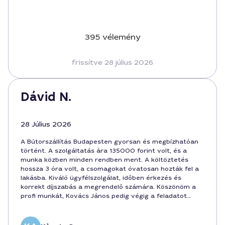
395 vélemény
frissítve 28 július 2026
Dávid N.
28 Július 2026
A Bútorszállítás Budapesten gyorsan és megbízhatóan
történt. A szolgáltatás ára 135000 forint volt, és a
munka közben minden rendben ment. A költöztetés
hossza 3 óra volt, a csomagokat óvatosan hozták fel a
lakásba. Kiváló ügyfélszolgálat, időben érkezés és
korrekt díjszabás a megrendelő számára. Köszönöm a
profi munkát, Kovács János pedig végig a feladatot
koordinálta.