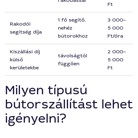
rakodással
Ft
1 fő segítő,
3 000–
Rakodói
nehéz
5 000
segítség díja
bútorokhoz
Ft/óra
Kiszállási díj
2 000–
távolságtól
külső
5 000
függően
kerületekbe
Ft
Milyen típusú
bútorszállítást lehet
igényelni?