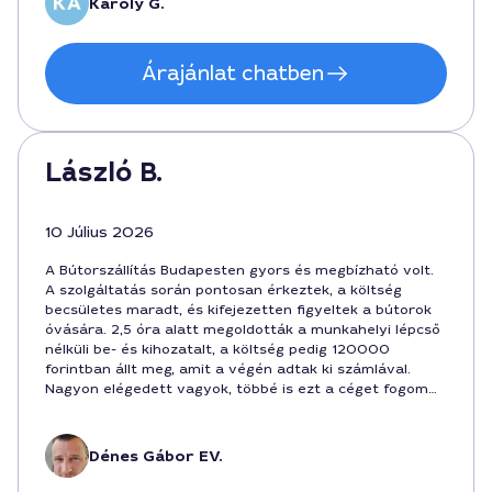
Kàroly G.
Árajánlat chatben
László B.
10 Július 2026
A Bútorszállítás Budapesten gyors és megbízható volt.
A szolgáltatás során pontosan érkeztek, a költség
becsületes maradt, és kifejezetten figyeltek a bútorok
óvására. 2,5 óra alatt megoldották a munkahelyi lépcső
nélküli be- és kihozatalt, a költség pedig 120000
forintban állt meg, amit a végén adtak ki számlával.
Nagyon elégedett vagyok, többé is ezt a céget fogom
választani. - László B.
Dénes Gábor EV.