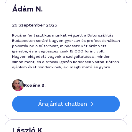
Ádám N.
26 Szeptember 2025
Roxána fantasztikus munkát végzett a Bútorszállítás
Budapesten során! Nagyon gyorsan és professzionálisan
pakolták be a bútorokat, mindössze két órát vett
igénybe, és a végösszeg csak 15 000 forint volt.
Nagyon elégedett vagyok a szolgáltatással, minden
simán ment, és a srácok igazán kedvesek voltak. Bátran
ajánlom őket mindenkinek, aki megbízható és gyors
bútor szállítást keres!
Roxána B.
Árajánlat chatben
László K.