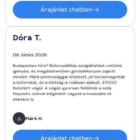
Árajánlat chatben
Dóra T.
06 Június 2026
Budapesten híre? Bútorszállítás szolgáltatást vettünk
igénybe, és megdöbbentően gördülékenyen zajlott
minden. Márk pontossággal érkezett, jól becsomagolták
a bútorokat, és a költség is reálisan alakult, 47000
forintért végül. A végén gyorsan fellökték a szűk
folyosón, szóval elégedett vagyok a hosszabb út
ellenére is.
Márk H.
Árajánlat chatben