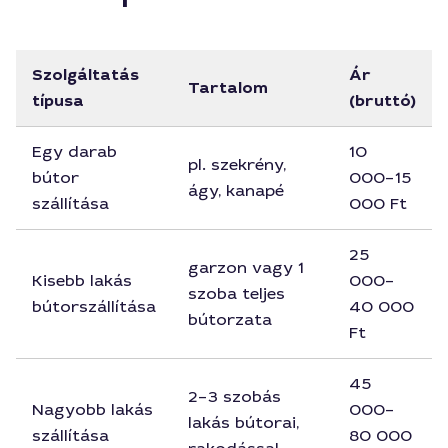
Szolgáltatás
Ár
Tartalom
típusa
(bruttó)
Egy darab
10
pl. szekrény,
bútor
000–15
ágy, kanapé
szállítása
000 Ft
25
garzon vagy 1
Kisebb lakás
000–
szoba teljes
bútorszállítása
40 000
bútorzata
Ft
45
2–3 szobás
Nagyobb lakás
000–
lakás bútorai,
szállítása
80 000