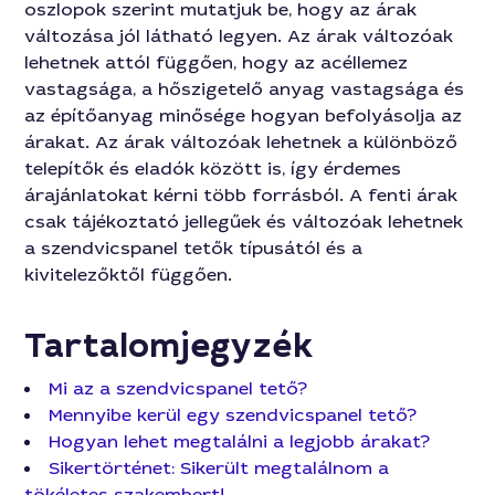
oszlopok szerint mutatjuk be, hogy az árak
változása jól látható legyen. Az árak változóak
lehetnek attól függően, hogy az acéllemez
vastagsága, a hőszigetelő anyag vastagsága és
az építőanyag minősége hogyan befolyásolja az
árakat. Az árak változóak lehetnek a különböző
telepítők és eladók között is, így érdemes
árajánlatokat kérni több forrásból. A fenti árak
csak tájékoztató jellegűek és változóak lehetnek
a szendvicspanel tetők típusától és a
kivitelezőktől függően.
Tartalomjegyzék
Mi az a szendvicspanel tető?
Mennyibe kerül egy szendvicspanel tető?
Hogyan lehet megtalálni a legjobb árakat?
Sikertörténet: Sikerült megtalálnom a
tökéletes szakembert!