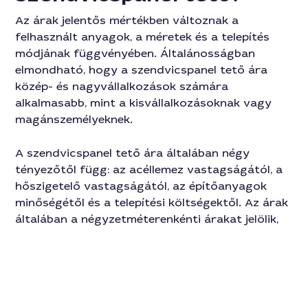
Az árak jelentős mértékben változnak a
felhasznált anyagok, a méretek és a telepítés
módjának függvényében. Általánosságban
elmondható, hogy a szendvicspanel tető ára
közép- és nagyvállalkozások számára
alkalmasabb, mint a kisvállalkozásoknak vagy
magánszemélyeknek.
A szendvicspanel tető ára általában négy
tényezőtől függ: az acéllemez vastagságától, a
hőszigetelő vastagságától, az építőanyagok
minőségétől és a telepítési költségektől. Az árak
általában a négyzetméterenkénti árakat jelölik,
és 6.000-13.000 Ft/négyzetméter áron lehet
megvásárolni.