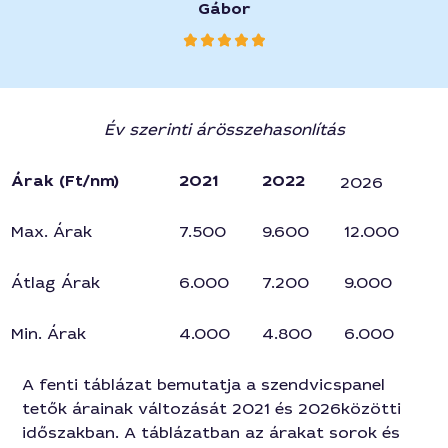
Gábor
Év szerinti árösszehasonlítás
Árak (Ft/nm)
2021
2022
2026
Max. Árak
7.500
9.600
12.000
Átlag Árak
6.000
7.200
9.000
Min. Árak
4.000
4.800
6.000
A fenti táblázat bemutatja a szendvicspanel
tetők árainak változását 2021 és 2026közötti
időszakban. A táblázatban az árakat sorok és