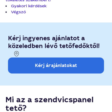
Gyakori kérdések
Végszó
Kérj ingyenes ajánlatot a
közeledben lévő tetőfedőktől!
Kérj árajánlatokat
Mi az a szendvicspanel
tető?