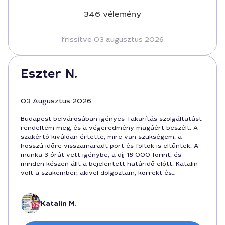
346 vélemény
frissítve 03 augusztus 2026
Eszter N.
03 Augusztus 2026
Budapest belvárosában igényes Takarítás szolgáltatást
rendeltem meg, és a végeredmény magáért beszélt. A
szakértő kiválóan értette, mire van szükségem, a
hosszú időre visszamaradt port és foltok is eltűntek. A
munka 3 órát vett igénybe, a díj 18 000 forint, és
minden készen állt a bejelentett határidő előtt. Katalin
volt a szakember, akivel dolgoztam, korrekt és
barátságos hozzáállás.
Katalin M.