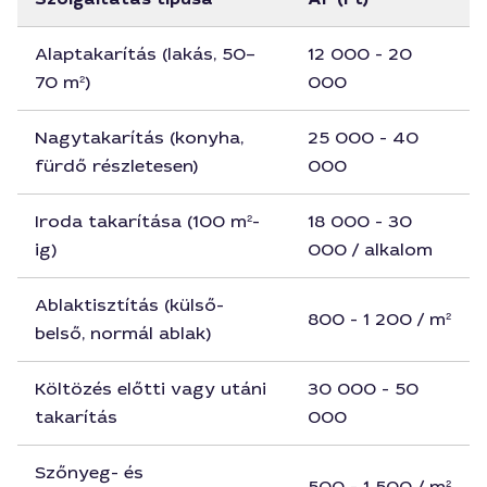
Alaptakarítás (lakás, 50–
12 000 - 20
70 m²)
000
Nagytakarítás (konyha,
25 000 - 40
fürdő részletesen)
000
Iroda takarítása (100 m²-
18 000 - 30
ig)
000 / alkalom
Ablaktisztítás (külső-
800 - 1 200 / m²
belső, normál ablak)
Költözés előtti vagy utáni
30 000 - 50
takarítás
000
Szőnyeg- és
500 - 1 500 / m²