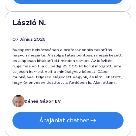
László N.
07 Június 2026
Budapest belvárosában a professzionális takarítás
nagyon megérte. A szolgáltatás pontosan megérkezett,
és alaposan kitakarított minden sarkot. Az időzítés
rugalmas volt, a díj pedig 25 000 Ft körül mozgott, ami
teljesen korrekt volt a minőséghez képest. Gábor
munkájával teljesen elégedett vagyok, és látni lehetett,
hogy űrlényesen tisztított a fürdőben is. Ajánlottam
már barátaimnak.
Dénes Gábor EV.
Árajánlat chatben