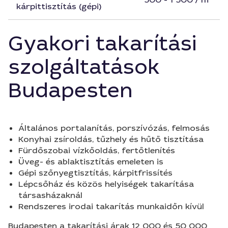
kárpittisztítás (gépi)
Gyakori takarítási
szolgáltatások
Budapesten
Általános portalanítás, porszívózás, felmosás
Konyhai zsíroldás, tűzhely és hűtő tisztítása
Fürdőszobai vízkőoldás, fertőtlenítés
Üveg- és ablaktisztítás emeleten is
Gépi szőnyegtisztítás, kárpitfrissítés
Lépcsőház és közös helyiségek takarítása
társasházaknál
Rendszeres irodai takarítás munkaidőn kívül
Budapesten a takarítási árak 12 000 és 50 000