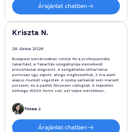
Árajánlat chatben
Kriszta N.
28 Június 2026
Budapest belvárosában vettük fel a professzionális
takarítást, a Takarítás szolgáltatója kiemelkedő
precizitással dolgozott. A szolgáltatás időtartama
pontosan úgy zajlott, ahogy megbeszéltük, 2 óra alatt
alapos munkát végeztek. A szoba sarkainál sem maradt
porszem, és a padlók fényesen csillogtak. A teljesítés
költsége 16500 forint volt, ezt teljes mértékben
megérte. Nagyon elégedett vagyok, a szakember Tímea
volt, azonosítható az executornál: 13527.
Tímea J.
Árajánlat chatben