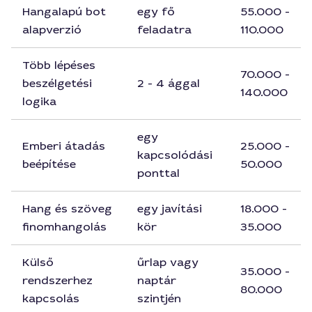
Hangalapú bot
egy fő
55.000 -
alapverzió
feladatra
110.000
Több lépéses
70.000 -
beszélgetési
2 - 4 ággal
140.000
logika
egy
Emberi átadás
25.000 -
kapcsolódási
beépítése
50.000
ponttal
Hang és szöveg
egy javítási
18.000 -
finomhangolás
kör
35.000
Külső
űrlap vagy
35.000 -
rendszerhez
naptár
80.000
kapcsolás
szintjén