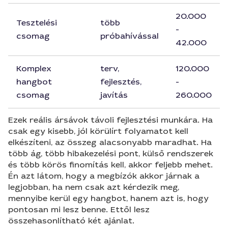
20.000
Tesztelési
több
-
csomag
próbahívással
42.000
Komplex
terv,
120.000
hangbot
fejlesztés,
-
csomag
javítás
260.000
Ezek reális ársávok távoli fejlesztési munkára. Ha
csak egy kisebb, jól körülírt folyamatot kell
elkészíteni, az összeg alacsonyabb maradhat. Ha
több ág, több hibakezelési pont, külső rendszerek
és több körös finomítás kell, akkor feljebb mehet.
Én azt látom, hogy a megbízók akkor járnak a
legjobban, ha nem csak azt kérdezik meg,
mennyibe kerül egy hangbot, hanem azt is, hogy
pontosan mi lesz benne. Ettől lesz
összehasonlítható két ajánlat.