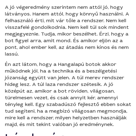
A jó végeredmény szerintem nem attól jó, hogy
látványos. Hanem attól, hogy könnyű használni. A
felhasználó érti, mit vár tőle a rendszer. Nem kell
visszafelé gondolkodnia. Nem kell túl sok mindent
megjegyeznie. Tudja, mikor beszélhet. Érzi, hogy a
bot figyel arra, amit mond. És amikor eljön az a
pont, ahol ember kell, az átadás nem kínos és nem
lassú.
Én azt látom, hogy a Hangalapú botok akkor
működnek jól, ha a technika és a beszélgetési
józanság együtt van jelen. A túl merev rendszer
hideg lesz. A túl laza rendszer szétesik. A jó
középút az, amikor a bot röviden, világosan,
türelmesen vezet, és csak annyit kér, amennyi
tényleg kell. Egy szabadúszó fejlesztő ebben sokat
tud segíteni, ha a megbízó világosan megmondja,
mire kell a rendszer, milyen helyzetben használják
majd, és mit tekint valóban jó eredménynek.