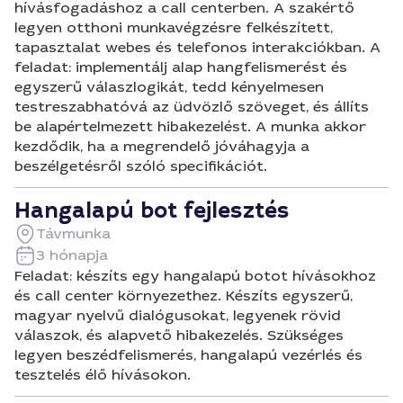
hívásfogadáshoz a call centerben. A szakértő
legyen otthoni munkavégzésre felkészített,
tapasztalat webes és telefonos interakciókban. A
feladat: implementálj alap hangfelismerést és
egyszerű válaszlogikát, tedd kényelmesen
testreszabhatóvá az üdvözlő szöveget, és állíts
be alapértelmezett hibakezelést. A munka akkor
kezdődik, ha a megrendelő jóváhagyja a
beszélgetésről szóló specifikációt.
Hangalapú bot fejlesztés
Távmunka
3 hónapja
Feladat: készíts egy hangalapú botot hívásokhoz
és call center környezethez. Készíts egyszerű,
magyar nyelvű dialógusokat, legyenek rövid
válaszok, és alapvető hibakezelés. Szükséges
legyen beszédfelismerés, hangalapú vezérlés és
tesztelés élő hívásokon.