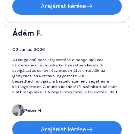
Árajánlat kérése
Ádám F.
02 Június 2026
A Hangalapú botok fejlesztése a hangalapú call
centerekhez Távmunka környezetben kiváló. A
szolgáltatás során részletesen áttekintettük az
igényeket, és Petrával egyeztettük a
beszédtechnológiát, a beszélő személyiségét és a
költségkeretet. A munka kezdetétől számított két hét
alatt megvalósult a teljes integráció, a fejlesztési idő 14
nap volt és a végösszeg 450000 forint. A projekt során
a kommunikáció gördülékeny és precíz volt, így a
végeredmény könnyen bevezethető a magyar
Péter H.
Hangalom környezetbe. A jövőben is szívesen vesszük
igénybe.
Árajánlat kérése