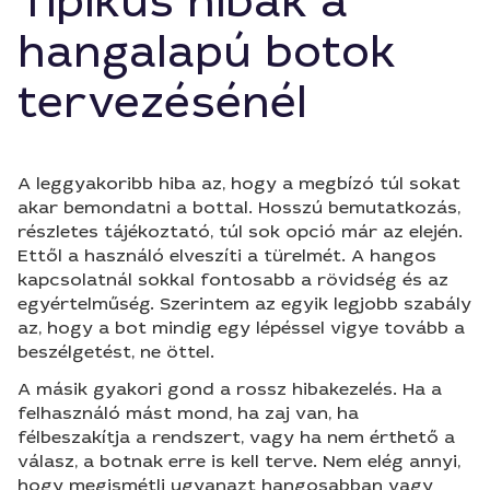
Tipikus hibák a
hangalapú botok
tervezésénél
A leggyakoribb hiba az, hogy a megbízó túl sokat
akar bemondatni a bottal. Hosszú bemutatkozás,
részletes tájékoztató, túl sok opció már az elején.
Ettől a használó elveszíti a türelmét. A hangos
kapcsolatnál sokkal fontosabb a rövidség és az
egyértelműség. Szerintem az egyik legjobb szabály
az, hogy a bot mindig egy lépéssel vigye tovább a
beszélgetést, ne öttel.
A másik gyakori gond a rossz hibakezelés. Ha a
felhasználó mást mond, ha zaj van, ha
félbeszakítja a rendszert, vagy ha nem érthető a
válasz, a botnak erre is kell terve. Nem elég annyi,
hogy megismétli ugyanazt hangosabban vagy