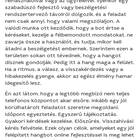
felhasználóival vagy az ügyfeleivel. Ilyenkor egy
szabadúszó fejlesztő vagy beszélgetési
rendszertervező távolról dolgozik, és a feladat
nem csak annyi, hogy valami megszólaljon. A
valódi munka ott kezdődik, hogy a bot értse a
kéréseket, kezelje a félbemondott mondatokat, ne
zavarja össze a használót, és tudja, mikor kell
átadni a beszélgetést embernek. Szerintem ezen a
területen sokan ott tévednek, hogy a hangot
dísznek gondolják. Pedig itt a hang maga a felület.
Ha a ritmus, a válasz, a visszakérdezés vagy a
hibakezelés gyenge, akkor az egész élmény hamar
idegesítő lesz.
Én azt látom, hogy a legtöbb megbízó nem teljes
telefonos központot akar elsőre. Inkább egy jól
körülhatárolt feladatot szeretne megoldani.
Időpont egyeztetés. Egyszerű tájékoztatás.
Gyakori kérdések kezelése. Előszűrés. Visszahívási
kérés felvétele. Ezek olyan célok, amelyeket egy jól
felépített hangbot online fejlesztéssel is meg lehet