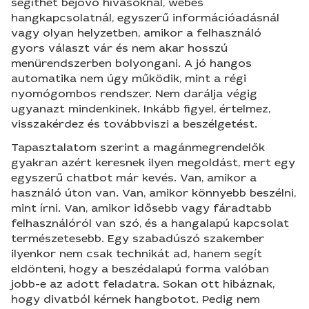
segíthet bejövő hívásoknál, webes
hangkapcsolatnál, egyszerű információadásnál
vagy olyan helyzetben, amikor a felhasználó
gyors választ vár és nem akar hosszú
menürendszerben bolyongani. A jó hangos
automatika nem úgy működik, mint a régi
nyomógombos rendszer. Nem darálja végig
ugyanazt mindenkinek. Inkább figyel, értelmez,
visszakérdez és továbbviszi a beszélgetést.
Tapasztalatom szerint a magánmegrendelők
gyakran azért keresnek ilyen megoldást, mert egy
egyszerű chatbot már kevés. Van, amikor a
használó úton van. Van, amikor könnyebb beszélni,
mint írni. Van, amikor idősebb vagy fáradtabb
felhasználóról van szó, és a hangalapú kapcsolat
természetesebb. Egy szabadúszó szakember
ilyenkor nem csak technikát ad, hanem segít
eldönteni, hogy a beszédalapú forma valóban
jobb-e az adott feladatra. Sokan ott hibáznak,
hogy divatból kérnek hangbotot. Pedig nem