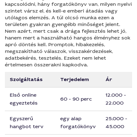
kapcsolódni, hány forgatókönyv van, milyen nyelvi
szintet vársz el, és kell-e emberi átadás vagy
utólagos elemzés. A túl olcsó munka ezen a
területen gyakran gyengébb minőséget jelent.
Nem azért, mert csak a drága fejlesztés lehet jó,
hanem mert a használható hangos élményhez sok
apró döntés kell. Promptok, hibakezelés,
megszakítható válaszok, visszakérdezések,
adatbekérés, tesztelés. Ezeket nem lehet
értelmesen összerakni kapkodva.
Szolgáltatás
Terjedelem
Ár
Első online
12.000 -
60 - 90 perc
egyeztetés
22.000
Egyszerű
egy alap
25.000 -
hangbot terv
forgatókönyv
45.000