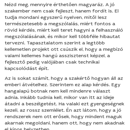
Nézd meg, mennyire érthetően magyaráz. A jó
szakember nem csak fejleszt, hanem fordít is. El
tudja mondani egyszerű nyelven, mitől lesz
természetesebb a megszólalás, miért fontos a
rövid kérdés, miért kell teret hagyni a felhasználó
megszólalásának, és mikor kell többféle hibautat
tervezni. Tapasztalatom szerint a legtöbb
kellemetlen projekt ott csúszik el, hogy a megbízó
valami kellemes hangú asszisztenst képzel, a
fejlesztő pedig valójában csak technikai
kapcsolódást épít.
Az is sokat számít, hogy a szakértő hogyan áll az
emberi átvételhez. Szerintem ez alap kérdés. Egy
hangalapú botnak nem kell mindenre választ
adnia. Inkább tudnia kell, mikor van itt az ideje
átadni a beszélgetést. Ha valaki ezt gyengeségnek
kezeli, az rossz szemlélet. Én azt látom, hogy a jó
rendszerek nem ott erősek, hogy mindent maguk
akarnak megoldani, hanem ott, hogy nem akadnak
el kínos helyzetben.