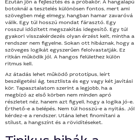
Ezután jön a fejlesztés és a próbakör. A hangalapú
botoknál a tesztelés különösen fontos, mert ami
szövegben még elmegy, hangban hamar zavaróvá
válik. Egy túl hosszú mondat fárasztó. Egy
rosszul időzített megszakítás idegesítő. Egy túl
gyakori visszakérdezés olyan érzést kelt, mintha a
rendszer nem figyelne. Sokan ott hibáznak, hogy a
szöveges logikát egyszerűen felolvastatják. Ez
ritkán működik jól. A hangos felülethez külön
ritmus kell.
Az átadás lehet működő prototípus, leírt
beszélgetési ág, tesztlista és egy vagy két javítási
kör. Tapasztalatom szerint a legjobb, ha a
megbízó az első körben nem minden apró
részletet néz, hanem azt figyeli, hogy a logika jó-e.
Érthető-e a belépés. Nem túl hosszú-e a nyitás. Jól
kérdez-e a rendszer. Utána lehet finomítani a
stílust, a hangszínt és a rövidítéseket.