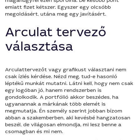
magánügyfél ezen spórolna. De később pont
emiatt fizet kétszer. Egyszer egy olcsóbb
megoldásért, utána meg egy javításért.
Arculat tervező
választása
Arculattervezőt vagy grafikust választani nem
csak ízlés kérdése. Nézd meg, tud-e hasonló
léptékű munkát mutatni. Látni kell, hogy nem csak
egy logóban jó, hanem rendszerben is
gondolkodik. A portfólió akkor beszédes, ha
ugyanannak a márkának több elemét is
megmutatja. Én személy szerint jobban bízom
abban a szakemberben, aki kevésbé hangzatosan
beszél, de világosan elmondja, mi lesz benne a
csomagban és mi nem.