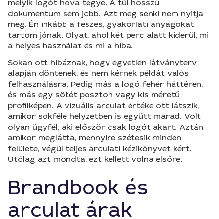
melyik logót hova tegye. A túl hosszú
dokumentum sem jobb. Azt meg senki nem nyitja
meg. Én inkább a feszes, gyakorlati anyagokat
tartom jónak. Olyat, ahol két perc alatt kiderül, mi
a helyes használat és mi a hiba.
Sokan ott hibáznak, hogy egyetlen látványterv
alapján döntenek, és nem kérnek példát valós
felhasználásra. Pedig más a logó fehér háttéren,
és más egy sötét poszton vagy kis méretű
profilképen. A vizuális arculat értéke ott látszik,
amikor sokféle helyzetben is együtt marad. Volt
olyan ügyfél, aki először csak logót akart. Aztán
amikor meglátta, mennyire szétesik minden
felülete, végül teljes arculati kézikönyvet kért.
Utólag azt mondta, ezt kellett volna elsőre.
Brandbook és
arculat árak