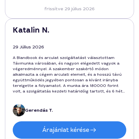
frissítve 29 július 2026
Katalin N.
29 Július 2026
A Blandbook és arculat szolgáltatást választottam
Távmunka városában, és nagyon elégedett vagyok a
végeredménnyel. A szakember szakértő módon
alkalmazta a cégem arculati elemeit, és a hosszú távú
együttműködés jegyében pontosan a kívánt irányba
terelgette a folyamatot. A munka ára 180000 forint
volt, a szolgáltatás kezdeti határidőig tartott, és 6 hét
alatt tökéletesen megvalósult a márka stílusa, a hosszú
élettartamú arculati elemekkel együtt.
Gerendás T.
Árajánlat kérése