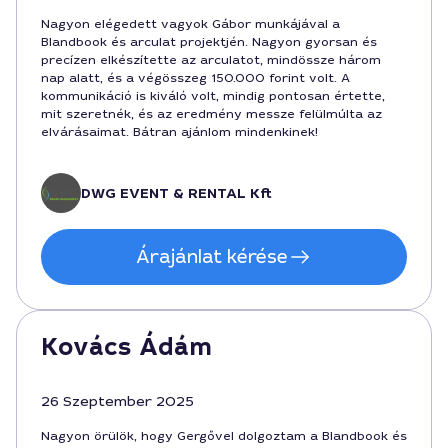
Nagyon elégedett vagyok Gábor munkájával a
Blandbook és arculat projektjén. Nagyon gyorsan és
precízen elkészítette az arculatot, mindössze három
nap alatt, és a végösszeg 150.000 forint volt. A
kommunikáció is kiváló volt, mindig pontosan értette,
mit szeretnék, és az eredmény messze felülmúlta az
elvárásaimat. Bátran ajánlom mindenkinek!
DWG EVENT & RENTAL Kft
Árajánlat kérése
Kovács Ádám
26 Szeptember 2025
Nagyon örülök, hogy Gergővel dolgoztam a Blandbook és