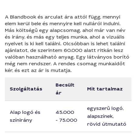
A Blandbook és arculat ára attól függ, mennyi
elem kerül bele és mennyire kell nulláról indulni.
Más költségű egy alapcsomag, ahol már van név
és irány, és más egy teljes munka, ahol a vizuális
nyelvet is ki kell találni. Olcsóbban is lehet találni
ajánlatot, de szerintem 60.000 alatt ritkán lesz
valóban használható anyag. Egy látványos borító
még nem rendszer. A rendes csomag munkaidőt
kér, és ezt az ár is mutatja.
Becsült
Szolgáltatás
Mit tartalmaz
ár
egyszerű logó,
Alap logó és
45.000
alapszínek,
színirány
- 75.000
rövid útmutató