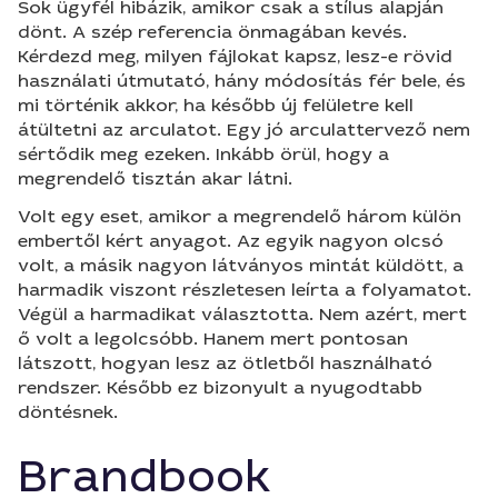
Sok ügyfél hibázik, amikor csak a stílus alapján
dönt. A szép referencia önmagában kevés.
Kérdezd meg, milyen fájlokat kapsz, lesz-e rövid
használati útmutató, hány módosítás fér bele, és
mi történik akkor, ha később új felületre kell
átültetni az arculatot. Egy jó arculattervező nem
sértődik meg ezeken. Inkább örül, hogy a
megrendelő tisztán akar látni.
Volt egy eset, amikor a megrendelő három külön
embertől kért anyagot. Az egyik nagyon olcsó
volt, a másik nagyon látványos mintát küldött, a
harmadik viszont részletesen leírta a folyamatot.
Végül a harmadikat választotta. Nem azért, mert
ő volt a legolcsóbb. Hanem mert pontosan
látszott, hogyan lesz az ötletből használható
rendszer. Később ez bizonyult a nyugodtabb
döntésnek.
Brandbook