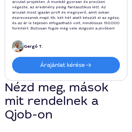
arculat projekten. A munkát gyorsan és precízen
végezte, az eredmény pedig fantasztikus lett. Az
arculat most igazán profi és megnyerő, amit sokan
észrevesznek majd. Kb. két hét alatt készült el az egész,
és az ár is teljesen elfogadható volt, mindössze 150.000
forintért. Biztosan fogok még vele dolgozni a jövőben!
Gergő T.
Árajánlat kérése
Nézd meg, mások
mit rendelnek a
Qjob-on