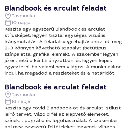
Blandbook és arculat feladat
Távmunka
10 napja
Készíts egy egyszerű Blandbook és arculat
stílusképet: legyen tiszta, egységes vizuális
iránymutatás. A feladat végrehajtásához adj meg
2–3 könnyen követhető szabályt (betűtípus,
színpaletta, grafikai elemek). A szakember legyen
jó érthető a kért irányzatban, és legyen képes
egyeztetni, ha valami nem világos. A munka akkor
indul, ha megadod a részleteket és a határidőt.
Blandbook és arculat feladat
Távmunka
16 napja
Készíts egy rövid Blandbook-ot és arculati stílust
leíró tervet. Vázold fel az alapvető elemeket:
színek, tipográfia és logóhasználat. A szakember
adj meg egyszerű feltételeket: legyenek világos