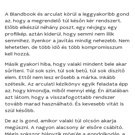
A Blandbook és arculat körül a leggyakoribb gond
az, hogy a megrendelő túl későn kér rendszert.
Előbb elkészül néhány poszt, egy névjegy, egy
profilkép, aztán kiderül, hogy semmi nem illik
semmihez. Ilyenkor a javítás mindig nehezebb. Nem
lehetetlen, de több idő és több kompromisszum
kell hozzá.
Másik gyakori hiba, hogy valaki mindent bele akar
sűríteni. Túl sok szín, túl sok betű, túl sok díszítő
elem. Ettől nem lesz erősebb a márka. Inkább
szétesik. Az arculati kézikönyv egyik feladata épp
az, hogy kimondja, miből mennyi elég. Én általában
azt látom, hogy a visszafogottabb rendszer
tovább marad használható. És kevesebb vitát is
szül később.
De az is gond, amikor valaki túl olcsón akarja
megúszni. A nagyon alacsony ár elsőre csábító.
Mégis sokszor hiányzik mögüle a gondolkodás, a