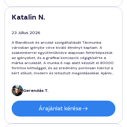
Katalin N.
23 Július 2026
A Blandbook és arculat szolgáltatását Távmunka
városban igénybe véve kiváló élményt kaptam. A
szakemberrel együttműködve alaposan feltérképeztük
az igényeket, és a grafikai koncepció végigkísérte a
márka arculatát. A munka 6 nap alatt készült el 80000
forintos költséggel, és az eredmény pontosan tükrözi a
kért stílust, modern és letisztult megoldásokkal. Ajánlom
mindenkinek, aki egységes vizuális jelenlétet szeretne a
cégénél.
Gerendás T.
Árajánlat kérése