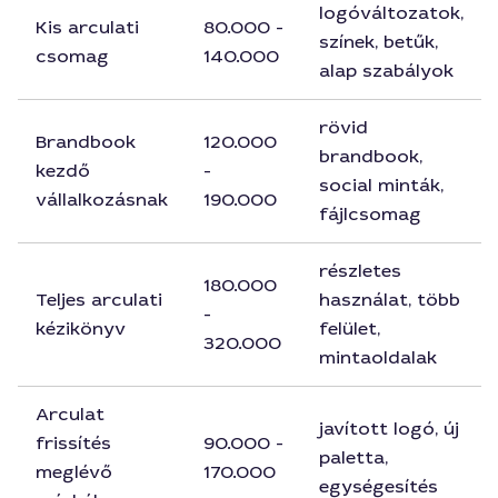
logóváltozatok,
Kis arculati
80.000 -
színek, betűk,
csomag
140.000
alap szabályok
rövid
Brandbook
120.000
brandbook,
kezdő
-
social minták,
vállalkozásnak
190.000
fájlcsomag
részletes
180.000
Teljes arculati
használat, több
-
kézikönyv
felület,
320.000
mintaoldalak
Arculat
javított logó, új
frissítés
90.000 -
paletta,
meglévő
170.000
egységesítés