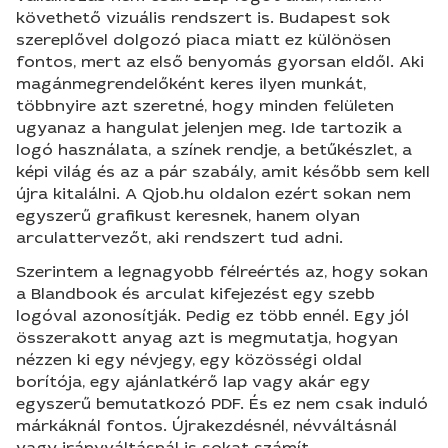
követhető vizuális rendszert is. Budapest sok
szereplővel dolgozó piaca miatt ez különösen
fontos, mert az első benyomás gyorsan eldől. Aki
magánmegrendelőként keres ilyen munkát,
többnyire azt szeretné, hogy minden felületen
ugyanaz a hangulat jelenjen meg. Ide tartozik a
logó használata, a színek rendje, a betűkészlet, a
képi világ és az a pár szabály, amit később sem kell
újra kitalálni. A Qjob.hu oldalon ezért sokan nem
egyszerű grafikust keresnek, hanem olyan
arculattervezőt, aki rendszert tud adni.
Szerintem a legnagyobb félreértés az, hogy sokan
a Blandbook és arculat kifejezést egy szebb
logóval azonosítják. Pedig ez több ennél. Egy jól
összerakott anyag azt is megmutatja, hogyan
nézzen ki egy névjegy, egy közösségi oldal
borítója, egy ajánlatkérő lap vagy akár egy
egyszerű bemutatkozó PDF. És ez nem csak induló
márkáknál fontos. Újrakezdésnél, névváltásnál
vagy irányváltásnál is sokat számít.