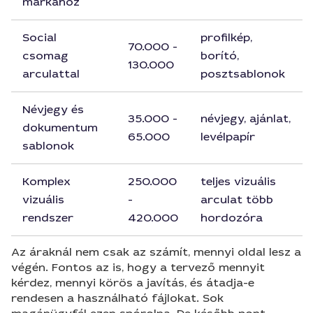
márkához
Social
profilkép,
70.000 -
csomag
borító,
130.000
arculattal
posztsablonok
Névjegy és
35.000 -
névjegy, ajánlat,
dokumentum
65.000
levélpapír
sablonok
Komplex
250.000
teljes vizuális
vizuális
-
arculat több
rendszer
420.000
hordozóra
Az áraknál nem csak az számít, mennyi oldal lesz a
végén. Fontos az is, hogy a tervező mennyit
kérdez, mennyi körös a javítás, és átadja-e
rendesen a használható fájlokat. Sok