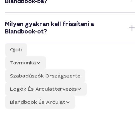
Blandbook-ba?
Milyen gyakran kell frissíteni a
Blandbook-ot?
Qjob
Tavmunka
Szabadúszók Országszerte
Logók És Arculattervezés
Blandbook És Arculat