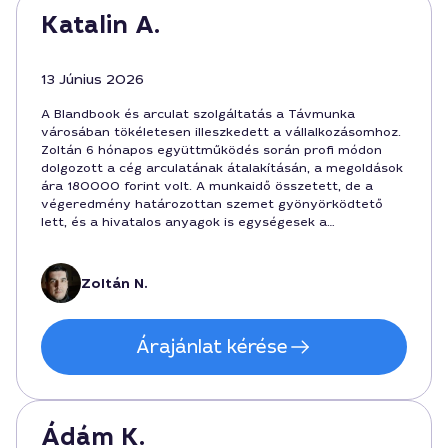
Katalin A.
13 Június 2026
A Blandbook és arculat szolgáltatás a Távmunka
városában tökéletesen illeszkedett a vállalkozásomhoz.
Zoltán 6 hónapos együttműködés során profi módon
dolgozott a cég arculatának átalakításán, a megoldások
ára 180000 forint volt. A munkaidő összetett, de a
végeredmény határozottan szemet gyönyörködtető
lett, és a hivatalos anyagok is egységesek a
szolgáltatással. Ajánlom mindenkinek, aki szeretné
felismerhetővé tenni a márkát a virtuális világban.
Zoltán N.
Árajánlat kérése
Ádám K.